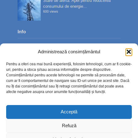
Stare de alertă: Apel pentru reducerea
consumului de energie...
600 views
Info
Despre noi
Administrează consimțământul
Publicitate
Pentru a oferi cea mai bună experiență, folosim tehnologii, cum ar fi cookie-
Contact
uri, pentru a stoca și/sau accesa informațiile despre dispozitive.
Consimțământul pentru aceste tehnologii ne permite să procesăm date,
Politica de confidențialitate
cum ar fi comportamentul de navigare sau ID-uri unice pe acest site. Dacă
nu îți dai consimțământul sau îți retragi consimțământul dat poate avea
Politică cookie-uri (UE)
afecte negative asupra unor anumite funcționalități și funcții.
Acceptă
Refuză