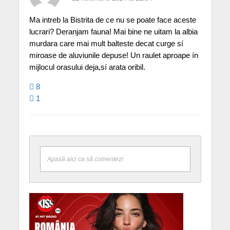
Ma intreb la Bistrita de ce nu se poate face aceste
lucrari? Deranjam fauna! Mai bine ne uitam la albia
murdara care mai mult balteste decat curge sí
miroase de aluviunile depuse! Un raulet aproape ín
mijlocul orasului deja,sí arata oribil.
8
1
Apasă aici ca să comentezi