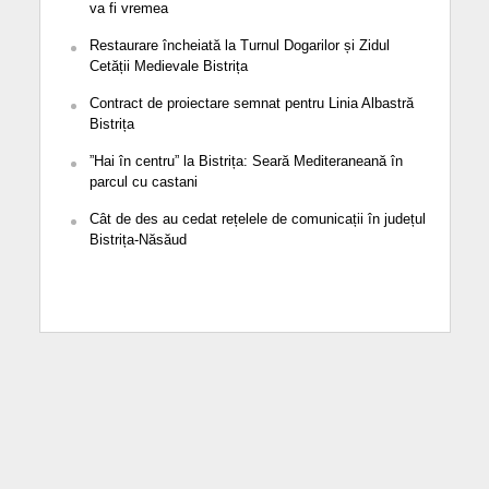
va fi vremea
Restaurare încheiată la Turnul Dogarilor și Zidul
Cetății Medievale Bistrița
Contract de proiectare semnat pentru Linia Albastră
Bistrița
”Hai în centru” la Bistrița: Seară Mediteraneană în
parcul cu castani
Cât de des au cedat rețelele de comunicații în județul
Bistrița-Năsăud