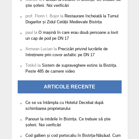
știe șoferii. Noi verificări
prof. Florin I. Bojor
la
Restaurare încheiată la Turnul
Dogarilor și Zidul Cetății Medievale Bistrița
paul
la
O mașină în care erau două persoane a lovit
un cap de pod pe DN 17
Armean Lucian
la
Precizări privind lucrările de
întreținere prin covor asfaltic pe DN 17
Totikő
la
Sistem de supraveghere extins la Bistrița.
Peste 485 de camere video
ARTICOLE RECENTE
Ce se va întâmpla cu Hotelul Decebal după
schimbarea proprietarului
Panouri la intrările în Bistrița. Ce trebuie să știe
șoferii. Noi verificări
Cod galben și cod portocaliu în Bistrița-Năsăud. Cum