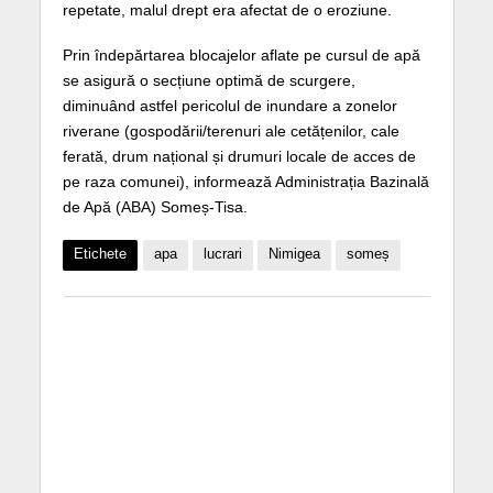
repetate, malul drept era afectat de o eroziune.
Prin îndepărtarea blocajelor aflate pe cursul de apă
se asigură o secțiune optimă de scurgere,
diminuând astfel pericolul de inundare a zonelor
riverane (gospodării/terenuri ale cetățenilor, cale
ferată, drum național și drumuri locale de acces de
pe raza comunei), informează Administrația Bazinală
de Apă (ABA) Someș-Tisa.
Etichete
apa
lucrari
Nimigea
someș