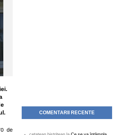
ei.
a
de
ul.
COMENTARII RECENTE
70 de
cetatean bistritean
la
Ce se va întâmpla