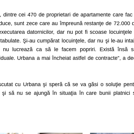
 dintre cei 470 de proprietari de apartamente care fac
nduce, sunt zece care au împreună restanţe de 72.000 d
xecutarea datornicilor, dar nu pot fi scoase locuinţele 
ntabulate. Şi-au cumpărat locuinţele, dar nu şi le-au inta
i nu lucrează ca să le facem popriri. Există însă so
viduale. Urbana a mai încheiat astfel de contracte”, a de
scutat cu Urbana şi speră că se va găsi o soluţie pen
t şi să nu se ajungă în situaţia în care bunii platnici 