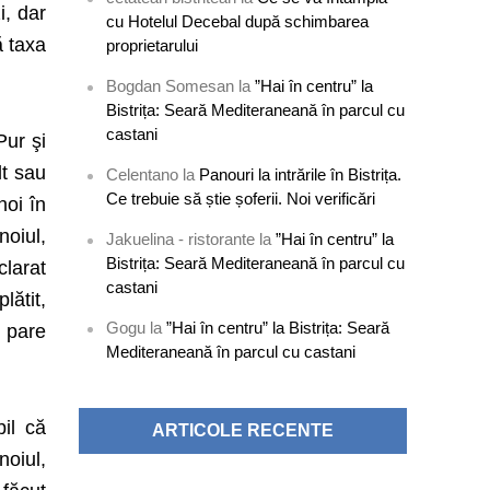
i, dar
cu Hotelul Decebal după schimbarea
ă taxa
proprietarului
Bogdan Somesan
la
”Hai în centru” la
Bistrița: Seară Mediteraneană în parcul cu
castani
Pur şi
lt sau
Celentano
la
Panouri la intrările în Bistrița.
Ce trebuie să știe șoferii. Noi verificări
noi în
noiul,
Jakuelina - ristorante
la
”Hai în centru” la
Bistrița: Seară Mediteraneană în parcul cu
clarat
castani
lătit,
Gogu
la
”Hai în centru” la Bistrița: Seară
e pare
Mediteraneană în parcul cu castani
bil că
ARTICOLE RECENTE
noiul,