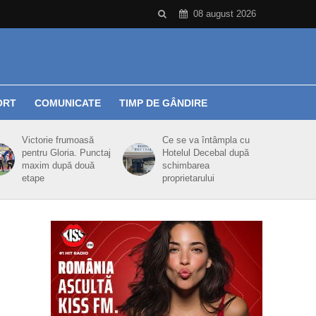
08 august 2026
ORT
COMUNICATE
TIMP DE GÂNDIRE
Victorie frumoasă
Ce se va întâmpla cu
pentru Gloria. Punctaj
Hotelul Decebal după
maxim după două
schimbarea
etape
proprietarului