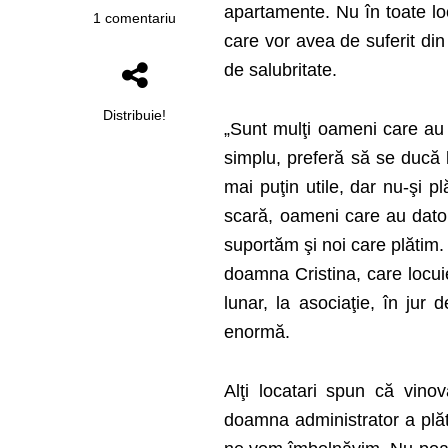
apartamente. Nu în toate loc
1 comentariu
care vor avea de suferit din
de salubritate.
Distribuie!
„Sunt mulţi oameni care au b
simplu, preferă să se ducă 
mai puţin utile, dar nu-şi pl
scară, oameni care au dator
suportăm şi noi care plătim.
doamna Cristina, care locui
lunar, la asociaţie, în ju
enormă.
Alţi locatari spun că vinova
doamna administrator a plăt