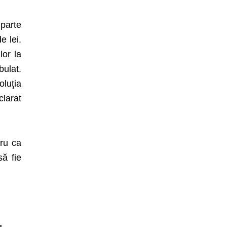
 parte
e lei.
lor la
bulat.
luţia
clarat
tru ca
să fie