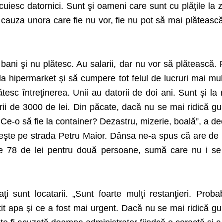
uiesc datornici. Sunt şi oameni care sunt cu plăţile la z
 cauza unora care fie nu vor, fie nu pot să mai plăteasc
ani şi nu plătesc. Au salarii, dar nu vor să plătească. 
la hipermarket şi să cumpere tot felul de lucruri mai mu
ătesc întreţinerea. Unii au datorii de doi ani. Sunt şi la 
ii de 3000 de lei. Din păcate, dacă nu se mai ridică gu
 Ce-o să fie la container? Dezastru, mizerie, boală”, a de
eşte pe strada Petru Maior. Dânsa ne-a spus că are de p
r de 78 de lei pentru două persoane, sumă care nu i s
ţi sunt locatarii. „Sunt foarte mulţi restanţieri. Proba
it apa şi ce a fost mai urgent. Dacă nu se mai ridică gu