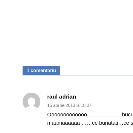
1 comentariu
raul adrian
15 aprilie 2013 la 18:07
Ooooooooooooo………………..bucuria tig
maamaaaaaa ……ce bunatati…ce savoa