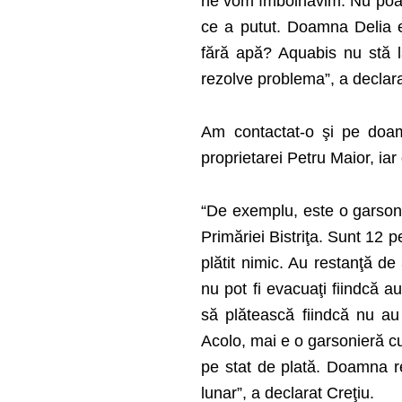
ne vom îmbolnăvim. Nu poate
ce a putut. Doamna Delia 
fără apă? Aquabis nu stă la
rezolve problema”, a declara
Am contactat-o şi pe do
proprietarei Petru Maior, ia
“De exemplu, este o garsoni
Primăriei Bistriţa. Sunt 12 
plătit nimic. Au restanţă de 
nu pot fi evacuaţi fiindcă a
să plătească fiindcă nu au
Acolo, mai e o garsonieră cu
pe stat de plată. Doamna re
lunar”, a declarat Creţiu.