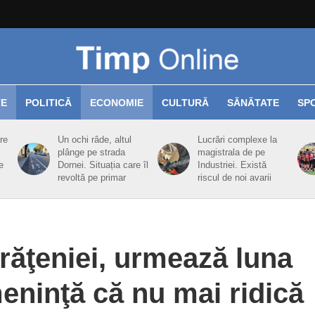
TE
POLITICĂ
ECONOMIE
CULTURĂ
SĂNĂTATE
SP
re
Un ochi râde, altul
Lucrări complexe la
plânge pe strada
magistrala de pe
e
Dornei. Situația care îl
Industriei. Există
revoltă pe primar
riscul de noi avarii
urăţeniei, urmează luna
eninţă că nu mai ridică