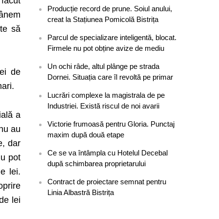
 făcut
Producție record de prune. Soiul anului,
mânem
creat la Stațiunea Pomicolă Bistrița
ate să
Parcul de specializare inteligentă, blocat.
Firmele nu pot obține avize de mediu
Un ochi râde, altul plânge pe strada
iei de
Dornei. Situația care îl revoltă pe primar
ari.
Lucrări complexe la magistrala de pe
Industriei. Există riscul de noi avarii
ială a
Victorie frumoasă pentru Gloria. Punctaj
 nu au
maxim după două etape
e, dar
Ce se va întâmpla cu Hotelul Decebal
nu pot
după schimbarea proprietarului
 lei.
Contract de proiectare semnat pentru
oprire
Linia Albastră Bistrița
de lei