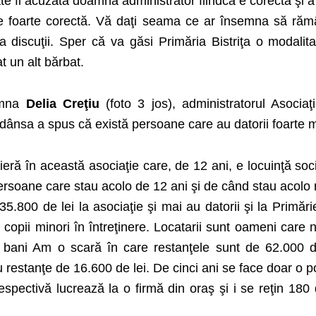
 fi acuzată doamna administrator fiindcă e corectă şi a
e foarte corectă. Vă daţi seama ce ar însemna să ră
 discuţii. Sper că va găsi Primăria Bistriţa o modalit
t un alt bărbat.
amna
Delia Creţiu
(foto 3 jos), administratorul Asociaţ
r dânsa a spus că există persoane care au datorii foarte m
eră în această asociaţie care, de 12 ani, e locuinţă soc
persoane care stau acolo de 12 ani şi de când stau acolo
35.800 de lei la asociaţie şi mai au datorii şi la Primări
u copii minori în întreţinere. Locatarii sunt oameni care 
 bani Am o scară în care restanţele sunt de 62.000 de
 restanţe de 16.600 de lei. De cinci ani se face doar o p
spectivă lucrează la o firmă din oraş şi i se reţin 180 