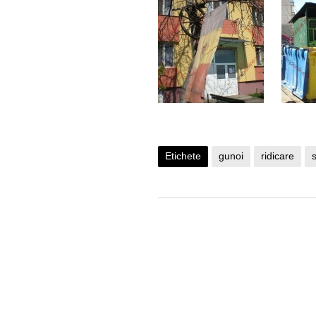
Etichete
gunoi
ridicare
s