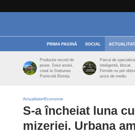
PRIMA PAGINĂ
SOCIAL
ACTUALITA
Producție record de
Parcul de specializa
prune. Soiul anului,
inteligentă, blocat.
creat la Stațiunea
Firmele nu pot obțin
Pomicolă Bistrița
avize de mediu
Actualitate
•
Economie
S-a încheiat luna c
mizeriei. Urbana am