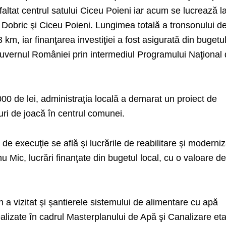
sfaltat centrul satului Ciceu Poieni iar acum se lucrează l
e Dobric şi Ciceu Poieni. Lungimea totală a tronsonului d
km, iar finanţarea investiţiei a fost asigurată din bugetu
Guvernul României prin intermediul Programului Naţional
000 de lei, administraţia locală a demarat un proiect de
curi de joacă în centrul comunei.
de execuţie se află şi lucrările de reabilitare şi moderni
u Mic, lucrări finanţate din bugetul local, cu o valoare d
a vizitat şi şantierele sistemului de alimentare cu apă
lizate în cadrul Masterplanului de Apă şi Canalizare eta