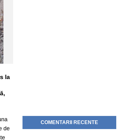
s la
ă,
muna
COMENTARII RECENTE
le de
ste