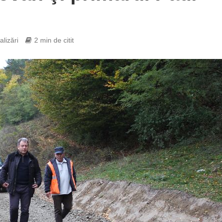
alizări
2 min de citit