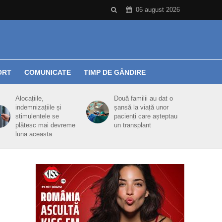
06 august 2026
ORT
COMUNICATE
TIMP DE GÂNDIRE
Alocațiile,
Două familii au dat o
indemnizațiile și
șansă la viață unor
stimulentele se
pacienți care așteptau
plătesc mai devreme
un transplant
luna aceasta