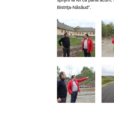
sprijini la fel ca până acum, a
Bistriţa-Năsăud”.