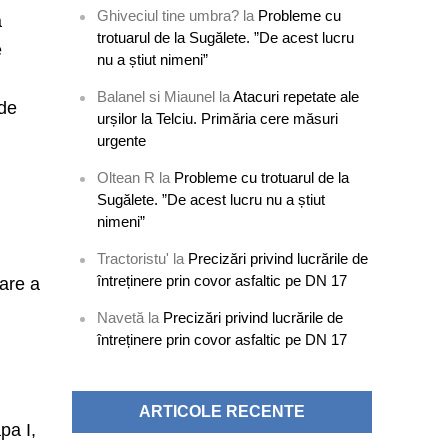
Ghiveciul tine umbra?
la
Probleme cu
a
trotuarul de la Sugălete. ”De acest lucru
e
nu a știut nimeni”
l
Balanel si Miaunel
la
Atacuri repetate ale
 de
urșilor la Telciu. Primăria cere măsuri
urgente
Oltean R
la
Probleme cu trotuarul de la
Sugălete. ”De acest lucru nu a știut
nimeni”
Tractoristu'
la
Precizări privind lucrările de
întreținere prin covor asfaltic pe DN 17
zare a
e
Navetă
la
Precizări privind lucrările de
întreținere prin covor asfaltic pe DN 17
ARTICOLE RECENTE
pa I,