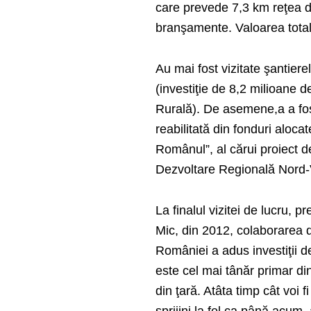
care prevede 7,3 km reţea de
branşamente. Valoarea totală
Au mai fost vizitate şantier
(investiţie de 8,2 milioane d
Rurală). De asemene,a a fos
reabilitată din fonduri aloc
Românul”, al cărui proiect d
Dezvoltare Regională Nord-
La finalul vizitei de lucru,
Mic, din 2012, colaborarea d
României a adus investiţii d
este cel mai tânăr primar din
din ţară. Atâta timp cât voi 