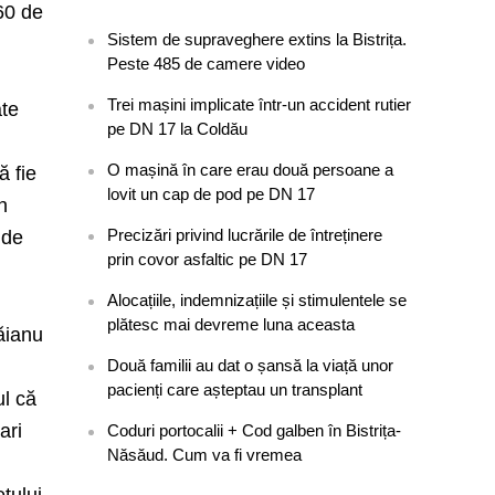
60 de
Sistem de supraveghere extins la Bistrița.
Peste 485 de camere video
Trei mașini implicate într-un accident rutier
ate
pe DN 17 la Coldău
O mașină în care erau două persoane a
ă fie
lovit un cap de pod pe DN 17
n
Precizări privind lucrările de întreținere
 de
prin covor asfaltic pe DN 17
Alocațiile, indemnizațiile și stimulentele se
plătesc mai devreme luna aceasta
Căianu
Două familii au dat o șansă la viață unor
pacienți care așteptau un transplant
ul că
ari
Coduri portocalii + Cod galben în Bistrița-
Năsăud. Cum va fi vremea