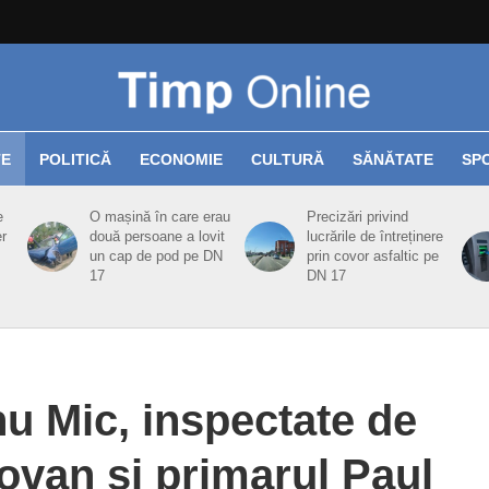
TE
POLITICĂ
ECONOMIE
CULTURĂ
SĂNĂTATE
SP
e
O mașină în care erau
Precizări privind
er
două persoane a lovit
lucrările de întreținere
un cap de pod pe DN
prin covor asfaltic pe
17
DN 17
nu Mic, inspectate de
ovan şi primarul Paul