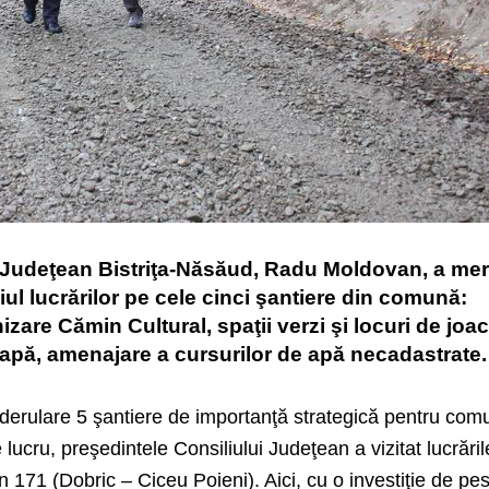
i Judeţean Bistriţa-Năsăud, Radu Moldovan, a mer
ul lucrărilor pe cele cinci şantiere din comună:
zare Cămin Cultural, spaţii verzi şi locuri de joac
apă, amenajare a cursurilor de apă necadastrate.
 derulare 5 şantiere de importanţă strategică pentru co
e lucru, preşedintele Consiliului Judeţean a vizitat lucrări
n 171 (Dobric – Ciceu Poieni). Aici, cu o investiţie de pe