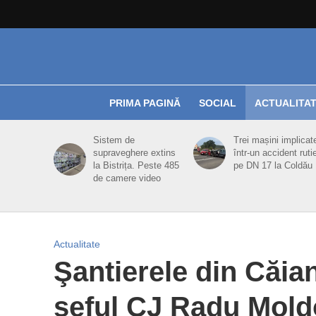
PRIMA PAGINĂ
SOCIAL
ACTUALITA
Sistem de
Trei mașini implicat
supraveghere extins
într-un accident ruti
la Bistrița. Peste 485
pe DN 17 la Coldău
de camere video
Actualitate
Şantierele din Căia
şeful CJ Radu Mold