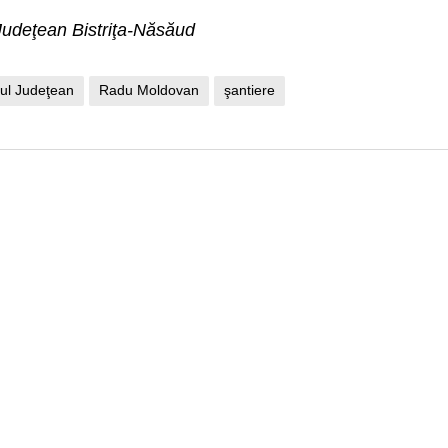
l Judeţean Bistriţa-Năsăud
iul Judeţean
Radu Moldovan
şantiere