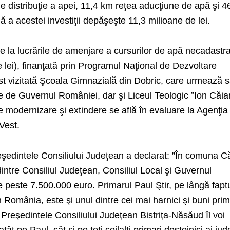
 distribuţie a apei, 11,4 km reţea aducţiune de apă şi 4
 a acestei investiţii depăşeşte 11,3 milioane de lei.
ele la lucrările de amenjare a cursurilor de apă necadastr
e lei), finanţată prin Programul Naţional de Dezvoltare
t vizitată Şcoala Gimnazială din Dobric, care urmează s
ate de Guvernul României, dar şi Liceul Teologic ”Ion Căia
e modernizare şi extindere se află în evaluare la Agenţia
Vest.
 preşedintele Consiliului Judeţean a declarat: ”În comuna 
intre Consiliul Judeţean, Consiliul Local şi Guvernul
e peste 7.500.000 euro. Primarul Paul Ştir, pe lângă fapt
 România, este şi unul dintre cei mai harnici şi buni prim
fi Preşedintele Consiliului Judeţean Bistriţa-Năsăud îl voi