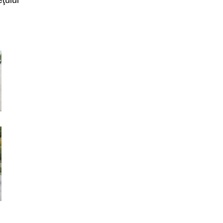
eţului