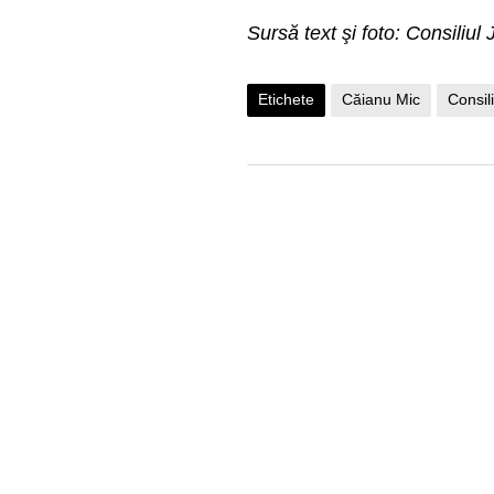
Sursă text şi foto: Consiliu
Etichete
Căianu Mic
Consil