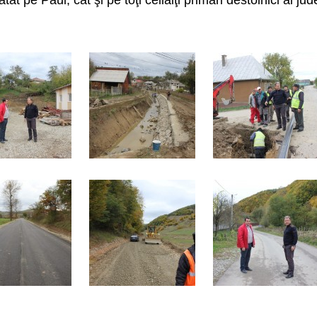
tât pe Paul, cât şi pe toţi ceilalţi primari destoinici ai jud