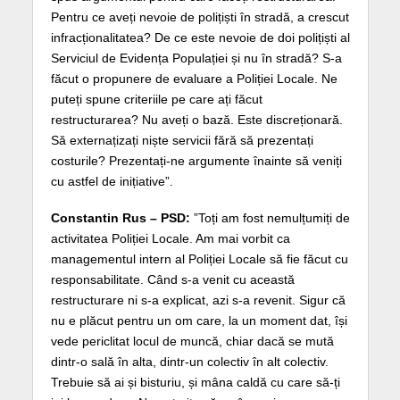
Pentru ce aveți nevoie de polițiști în stradă, a crescut
infracționalitatea? De ce este nevoie de doi polițiști al
Serviciul de Evidența Populației și nu în stradă? S-a
făcut o propunere de evaluare a Poliției Locale. Ne
puteți spune criteriile pe care ați făcut
restructurarea? Nu aveți o bază. Este discreționară.
Să externațizați niște servicii fără să prezentați
costurile? Prezentați-ne argumente înainte să veniți
cu astfel de inițiative”.
Constantin Rus – PSD:
”Toți am fost nemulțumiți de
activitatea Poliției Locale. Am mai vorbit ca
managementul intern al Poliției Locale să fie făcut cu
responsabilitate. Când s-a venit cu această
restructurare ni s-a explicat, azi s-a revenit. Sigur că
nu e plăcut pentru un om care, la un moment dat, își
vede periclitat locul de muncă, chiar dacă se mută
dintr-o sală în alta, dintr-un colectiv în alt colectiv.
Trebuie să ai și bisturiu, și mâna caldă cu care să-ți