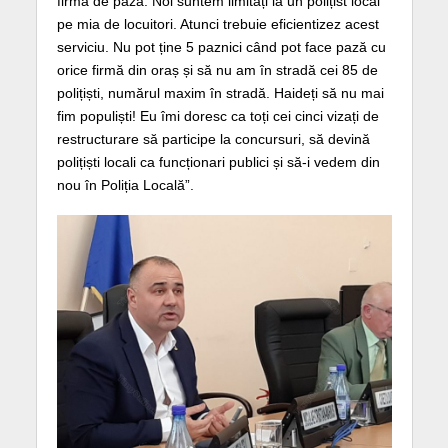
firmă de pază. Noi suntem limitați la un polițist local
pe mia de locuitori. Atunci trebuie eficientizez acest
serviciu. Nu pot ține 5 paznici când pot face pază cu
orice firmă din oraș și să nu am în stradă cei 85 de
polițiști, numărul maxim în stradă. Haideți să nu mai
fim populiști! Eu îmi doresc ca toți cei cinci vizați de
restructurare să participe la concursuri, să devină
polițiști locali ca funcționari publici și să-i vedem din
nou în Poliția Locală”.