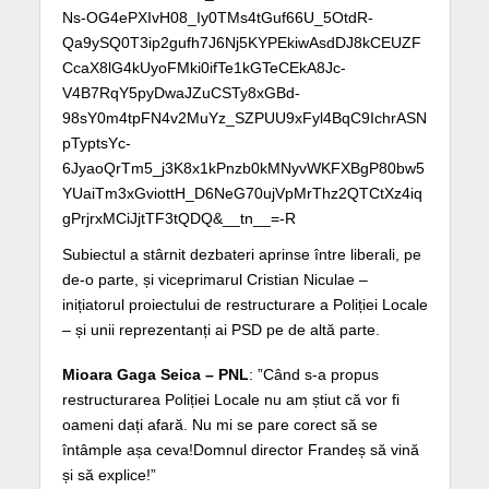
Ns-OG4ePXIvH08_Iy0TMs4tGuf66U_5OtdR-
Qa9ySQ0T3ip2gufh7J6Nj5KYPEkiwAsdDJ8kCEUZF
CcaX8lG4kUyoFMki0ifTe1kGTeCEkA8Jc-
V4B7RqY5pyDwaJZuCSTy8xGBd-
98sY0m4tpFN4v2MuYz_SZPUU9xFyl4BqC9IchrASN
pTyptsYc-
6JyaoQrTm5_j3K8x1kPnzb0kMNyvWKFXBgP80bw5
YUaiTm3xGviottH_D6NeG70ujVpMrThz2QTCtXz4iq
gPrjrxMCiJjtTF3tQDQ&__tn__=-R
Subiectul a stârnit dezbateri aprinse între liberali, pe
de-o parte, și viceprimarul Cristian Niculae –
inițiatorul proiectului de restructurare a Poliției Locale
– și unii reprezentanți ai PSD pe de altă parte.
Mioara Gaga Seica – PNL
: ”Când s-a propus
restructurarea Poliției Locale nu am știut că vor fi
oameni dați afară. Nu mi se pare corect să se
întâmple așa ceva!Domnul director Frandeș să vină
și să explice!”