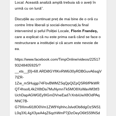
Local. Această analiză amplă trebuia să o aveți în
urmă cu on lună”.
Discuțiile au continuat preț de mai bine de o oră cu
contre între liberali și social-democrați,la final
intervenind și șeful Poliției Locale,
Florin Frandeș,
care a explicat că nu este prima oară când se face o
restructurare a instituției și că acum este nevoie de
ea.
https://www.facebook.com/TimpOnline/videos/22517
93248405925/?
__xts__[0]=68.ARDi8GYfIKnRW6i30yRDBGuvA6sqjV
7lZR-
1Zw_mSHujgp74FbvBWMZSqQpQlZpQSR6fPlkWR
QT4hsolL4k2X8tDa7MuNymnTk5MO8XsWavWl3tf3
UchDapAGWGEy9IGmDVneEad7rXnbiUwX8OdPAq
NNC7B-
G79Xmv6l18O0Vm1ZW9YqIhhcJslvdOb8dgOzSNS1
L0q3XL4gX3yeA4qZ6qzhWmP7jDzOeyO6ltSS9NSd