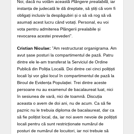
Noi, dacă nu votăm această
Plângere prealabilă,
iar
instanța de judecată le dă dreptate, să știți că vom fi
obligați inclusiv la despăgubiri și o să vă rog să vă
asumați acest lucru când votați. Personal, eu voi
vota pentru admiterea Plângerii prealabile și
revocarea acestei prevederi”.
Cristian Niculae:
”Am restructurat organigrama. Am
avut șase posturi la compartimentul de pază. Patru
dintre ele le-am transferat la Serviciul de Ordine
Publică din Poliția Locală. Doi dintre cei cinci polițiști
locali își vor găsi locul în compartimentul de pază la
Biroul de Evidența Populației. Trei dintre aceste
persoane nu au examenul de bacalaureat luat, nici
în sesiunea de vară, nici de toamnă. Discuția
aceasta o avem de doi ani, nu de acum. Ca să fie
paznic nu le trebuia diploma de bacalaureat, dar ca
să fie polițist local, da, iar noi avem nevoie de polițiști
locali pentru că sunt restricționate numărul de
posturi de numărul de locuitori, iar noi trebuie să