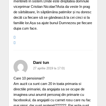
mentineti în sistem.Unde este dreptatea domnule
viceprimar Cristian Nicolae?Asta da veste în prag
de sărbătoare, în săptămâna patimilor și nu doresc
decât ca fiecare să se gândească la cei cinci si la
familile lor.Așa sa ajute bunul Dumnezeu pe fiecare
dupa cum face.
Dani tun
27 aprilie 2019 la 17:01
Care 10 pensionari?
Am auzit ca sunt cam 20 in toata primaria si
directiile primariei, da angajata sa se ocupe de
imaginea unui anumit personaj din primarie cu
facebookul, da angajatii cu carnet rosu care nu fac
mai nimic dar sunt protejati??????. Pai astia sunt