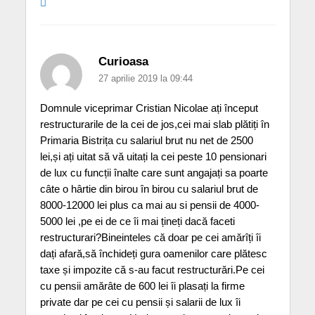
Curioasa
27 aprilie 2019 la 09:44
Domnule viceprimar Cristian Nicolae ați început
restructurarile de la cei de jos,cei mai slab plătiți în
Primaria Bistrița cu salariul brut nu net de 2500
lei,și ați uitat să vă uitați la cei peste 10 pensionari
de lux cu funcții înalte care sunt angajați sa poarte
câte o hârtie din birou în birou cu salariul brut de
8000-12000 lei plus ca mai au si pensii de 4000-
5000 lei ,pe ei de ce îi mai țineți dacă faceti
restructurari?Bineinteles că doar pe cei amărîți îi
dați afară,să închideți gura oamenilor care plătesc
taxe și impozite că s-au facut restructurări.Pe cei
cu pensii amărâte de 600 lei îi plasați la firme
private dar pe cei cu pensii și salarii de lux îi