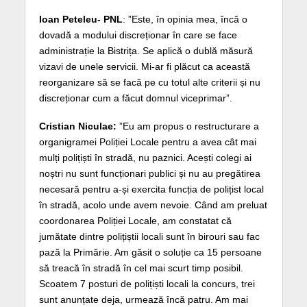
Ioan Peteleu- PNL
: ”Este, în opinia mea, încă o
dovadă a modului discreționar în care se face
administrație la Bistrița. Se aplică o dublă măsură
vizavi de unele servicii. Mi-ar fi plăcut ca această
reorganizare să se facă pe cu totul alte criterii și nu
discreționar cum a făcut domnul viceprimar”.
Cristian Niculae:
”Eu am propus o restructurare a
organigramei Poliției Locale pentru a avea cât mai
mulți polițiști în stradă, nu paznici. Acești colegi ai
noștri nu sunt funcționari publici și nu au pregătirea
necesară pentru a-și exercita funcția de polițist local
în stradă, acolo unde avem nevoie. Când am preluat
coordonarea Poliției Locale, am constatat că
jumătate dintre polițiștii locali sunt în birouri sau fac
pază la Primărie. Am găsit o soluție ca 15 persoane
să treacă în stradă în cel mai scurt timp posibil.
Scoatem 7 posturi de polițiști locali la concurs, trei
sunt anunțate deja, urmează încă patru. Am mai