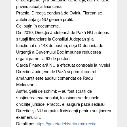
privind situaţia financiară.
Practic, Direcţia condusă de Ovidiu Florean se
autofinanţa şi NU genera profit.
Cel puţin în documente.
Din 2010, Direcţia Judeţeană de Pază NU a depus
situaţii financiare la Consiliul Judeţean şi a
funcţionat cu 143 de posturi, deşi Ordonanţa de
Urgenţă a Guvernului Boc impunea reducerea
organigramei la 63 de posturi.
Garda Financiară NU a efectuat controale la nivelul
Direcţiei Judeţene de Pază şi primul control
amănunţit este auditul comandat de Radu
Moldovan…
Astfel, Şefii de schimb – au fost scutiţi de
susţinerea examenului, folosindu-se de unele
chichiţe juridice. Practic, ei asigură paza sediului
Direcţiei şi NU au putut fi dislocaţi pentru susţinerea
examenului …
Detalii pe:
https://gazetadebistrita.ro/directia-