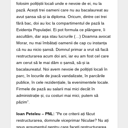
folosim polițiștii locali unde e nevoie de ei, nu la
pază. Acești trei oameni care nu au bacalaureat au
avut șansa să-și ia diploma. Oricum, dintre cei trei
fără bac, doi au loc la compartimentul de pază la
Evidența Populației. Ei pot formula ce plângere, îi
ascultăm, dar așa stau lucrurile (…) Doamna avocat
Morar, nu mai îmbătați oamenii de cap cu instanța
că nu au nicio șansă. Domnul primar a vrut să facă
restructurarea acum doi ani, iar eu am fost cel care
am cerut să le mai dăm o șansă, să-și ia
bacalaureatul. Noi avem nevoie de polițiști locali în
parc, în locurile de joacă vandalizate, în parcările
publice, în cele rezidențiale, la evenimentele locale.
Firmele de pază au salarii mai mici decât în
administrație și, cu costuri mai mici, putem să
păzim”.
Ioan Peteleu – PNL:
”Pe ce criterii ați făcut
restructurarea, domnule viceprimar Niculae? Nu ați
spus argumentul pentru care faceți restructurarea.