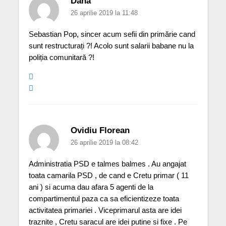
Dana
26 aprilie 2019 la 11:48
Sebastian Pop, sincer acum sefii din primărie cand
sunt restructurați ?! Acolo sunt salarii babane nu la
poliția comunitară ?!
Ovidiu Florean
26 aprilie 2019 la 08:42
Administratia PSD e talmes balmes . Au angajat
toata camarila PSD , de cand e Cretu primar ( 11
ani ) si acuma dau afara 5 agenti de la
compartimentul paza ca sa eficientizeze toata
activitatea primariei . Viceprimarul asta are idei
traznite , Cretu saracul are idei putine si fixe . Pe