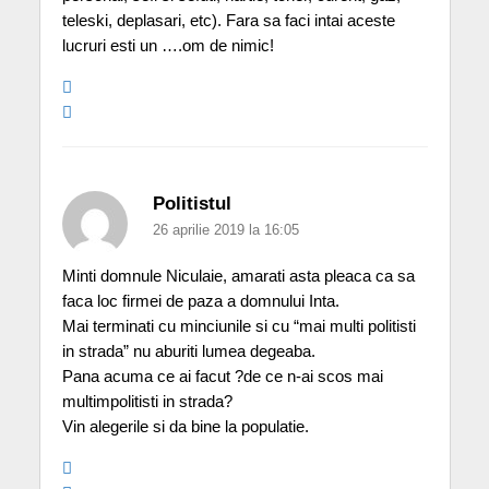
teleski, deplasari, etc). Fara sa faci intai aceste
lucruri esti un ….om de nimic!
Politistul
26 aprilie 2019 la 16:05
Minti domnule Niculaie, amarati asta pleaca ca sa
faca loc firmei de paza a domnului Inta.
Mai terminati cu minciunile si cu “mai multi politisti
in strada” nu aburiti lumea degeaba.
Pana acuma ce ai facut ?de ce n-ai scos mai
multimpolitisti in strada?
Vin alegerile si da bine la populatie.