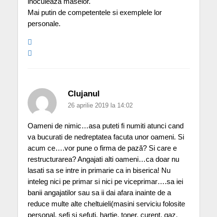
inoculeaza maselor.
Mai putin de competentele si exemplele lor
personale.
Clujanul
26 aprilie 2019 la 14:02
Oameni de nimic…asa puteti fi numiti atunci cand
va bucurati de nedreptatea facuta unor oameni. Si
acum ce….vor pune o firma de pază? Si care e
restructurarea? Angajati alti oameni…ca doar nu
lasati sa se intre in primarie ca in biserica! Nu
inteleg nici pe primar si nici pe viceprimar….sa iei
banii angajatilor sau sa ii dai afara inainte de a
reduce multe alte cheltuieli(masini serviciu folosite
personal, sefi si sefuti, hartie, toner, curent, gaz,