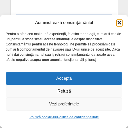
COMENTARII RECENTE
Administrează consimțământul
Pentru a oferi cea mai bună experiență, folosim tehnologii, cum ar fi cookie-
JJ
la
Bistricioarei se vrea a fi noua poartă de intrare
uri, pentru a stoca și/sau accesa informațiile despre dispozitive.
în centrul istoric al Bistriței
Consimțământul pentru aceste tehnologii ne permite să procesăm date,
cum ar fi comportamentul de navigare sau ID-uri unice pe acest site. Dacă
Gabi
la
Ce se va întâmpla cu Hotelul Decebal după
nu îți dai consimțământul sau îți retragi consimțământul dat poate avea
schimbarea proprietarului
afecte negative asupra unor anumite funcționalități și funcții.
PostaciOcazional
la
Bistricioarei se vrea a fi noua
poartă de intrare în centrul istoric al Bistriței
Acceptă
Floare Gaftone
la
Contract de proiectare semnat
pentru Linia Albastră Bistrița
Refuză
cata
la
Lucrări complexe la magistrala de pe
Industriei. Există riscul de noi avarii
Vezi preferințele
ARTICOLE RECENTE
Politică cookie-uri
Politica de confidențialitate