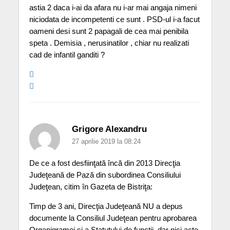
astia 2 daca i-ai da afara nu i-ar mai angaja nimeni
niciodata de incompetenti ce sunt . PSD-ul i-a facut
oameni desi sunt 2 papagali de cea mai penibila
speta . Demisia , nerusinatilor , chiar nu realizati
cad de infantil ganditi ?
Grigore Alexandru
27 aprilie 2019 la 08:24
De ce a fost desfiinţată încă din 2013 Direcţia
Judeţeană de Pază din subordinea Consiliului
Judeţean, citim în Gazeta de Bistriţa:
Timp de 3 ani, Direcţia Judeţeană NU a depus
documente la Consiliul Judeţean pentru aprobarea
Organigramei şi a Statutului de funcţii, dar nici acte