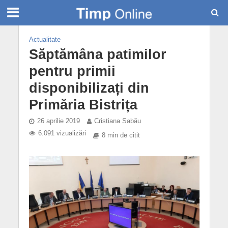
Actualitate
Săptămâna patimilor
pentru primii
disponibilizați din
Primăria Bistrița
26 aprilie 2019
Cristiana Sabău
6.091 vizualizări
8 min de citit