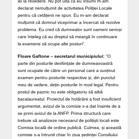
iei la revedere. Nu pot uita că eu însumi m-am
declarat nemulțumit de activitatea Poliției Locale
pentru că cetățenii ne spun. Eu m-am declarat
mulțumit că domnul viceprimar a încercat să rezolve
problema. Eu cred că dumnealor sunt oameni serioși
care înțeleg că au dreptul să meargă în continuare
la examene să ocupe alte posturi”.
Floare Gaftone – secretarul municipiului:
”O
parte din posturile desființate de dumneavoastră
sunt ocupate de către un personal care a susținut
examen pentru posturile respective și, din punctul
meu de vedere, dețin posturile în mod legal. Pentru
postul de paznic nu este obligatoriu să aibă
bacalaureatul. Proiectul de hotărâre a fost insuficient
argumentat, avizul de la comisie s-a dat înainte de a
se primi avizul de la ANFP. Prima structură care
trebuie să analizeze necesarul de polițiști locali este
Comisia locală de ordine publică. Culmea, și această
comisie s-a întrunit chiar în ziua ședinței Consiliului