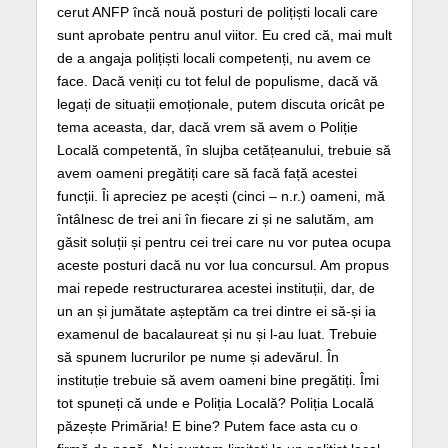
cerut ANFP încă nouă posturi de polițiști locali care
sunt aprobate pentru anul viitor. Eu cred că, mai mult
de a angaja polițiști locali competenți, nu avem ce
face. Dacă veniți cu tot felul de populisme, dacă vă
legați de situații emoționale, putem discuta oricât pe
tema aceasta, dar, dacă vrem să avem o Poliție
Locală competentă, în slujba cetățeanului, trebuie să
avem oameni pregătiți care să facă față acestei
funcții. Îi apreciez pe acești (cinci – n.r.) oameni, mă
întâlnesc de trei ani în fiecare zi și ne salutăm, am
găsit soluții și pentru cei trei care nu vor putea ocupa
aceste posturi dacă nu vor lua concursul. Am propus
mai repede restructurarea acestei instituții, dar, de
un an și jumătate așteptăm ca trei dintre ei să-și ia
examenul de bacalaureat și nu și l-au luat. Trebuie
să spunem lucrurilor pe nume și adevărul. În
instituție trebuie să avem oameni bine pregătiți. Îmi
tot spuneți că unde e Poliția Locală? Poliția Locală
păzește Primăria! E bine? Putem face asta cu o