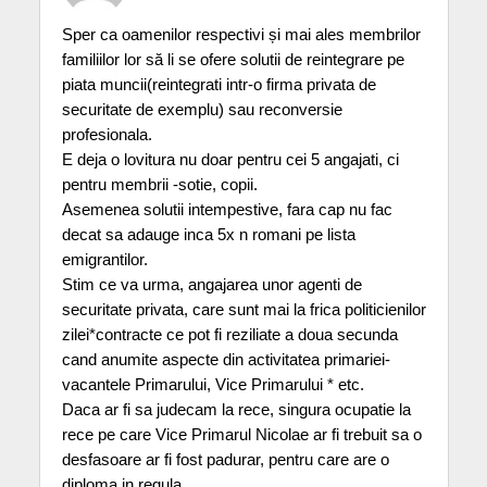
Sper ca oamenilor respectivi și mai ales membrilor
familiilor lor să li se ofere solutii de reintegrare pe
piata muncii(reintegrati intr-o firma privata de
securitate de exemplu) sau reconversie
profesionala.
E deja o lovitura nu doar pentru cei 5 angajati, ci
pentru membrii -sotie, copii.
Asemenea solutii intempestive, fara cap nu fac
decat sa adauge inca 5x n romani pe lista
emigrantilor.
Stim ce va urma, angajarea unor agenti de
securitate privata, care sunt mai la frica politicienilor
zilei*contracte ce pot fi reziliate a doua secunda
cand anumite aspecte din activitatea primariei-
vacantele Primarului, Vice Primarului * etc.
Daca ar fi sa judecam la rece, singura ocupatie la
rece pe care Vice Primarul Nicolae ar fi trebuit sa o
desfasoare ar fi fost padurar, pentru care are o
diploma in regula.