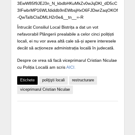
3EwW85f9JEJ3n_N_kbdbHKuMkZv0wJqDKl_dD5cC
3IFwbrMP16WLfdiddb9nEWbsjHxO6FJDwrZaqOKOf
-QwTaIbCIaDMLH2r0e&__tn__=-R
Întrucât Consiliul Local Bistrița a dat un vot
nefavorabil Plângerii prealabile a celor cinci polițiști
locali, ei nu vor avea altă cale să-și apere interesele
decât să acționeze administrația locală în judecată.
Despre ce vrea să facă viceprimarul Cristian Niculae
cu Poliția Locală am scris
AICI.
Etichete
poliţişti locali
restructurare
viceprimarul Cristian Niculae