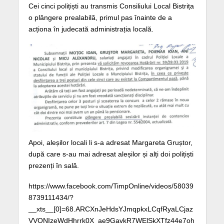
Cei cinci polițiști au transmis Consiliului Local Bistrița
o plângere prealabilă, primul pas înainte de a
acționa în judecată administrația locală.
Apoi, aleșilor locali li s-a adresat Margareta Gruștor,
după care s-au mai adresat aleșilor și alți doi polițiști
prezenți în sală.
https://www.facebook.com/TimpOnline/videos/58039
8739111434/?
__xts__[0]=68.ARCXnJeHdsYJmqpkxLCqfRyaLCjaz
VVONIzeWdHhrrk0X_ae9GavkR7WElSkXTfz44e7oh