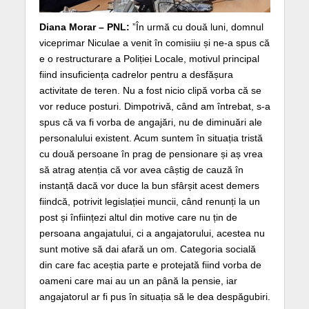
Diana Morar – PNL:
”În urmă cu două luni, domnul
viceprimar Niculae a venit în comisiiu și ne-a spus că
e o restructurare a Poliției Locale, motivul principal
fiind insuficiența cadrelor pentru a desfășura
activitate de teren. Nu a fost nicio clipă vorba că se
vor reduce posturi. Dimpotrivă, când am întrebat, s-a
spus că va fi vorba de angajări, nu de diminuări ale
personalului existent. Acum suntem în situația tristă
cu două persoane în prag de pensionare și aș vrea
să atrag atenția că vor avea câștig de cauză în
instanță dacă vor duce la bun sfârșit acest demers
fiindcă, potrivit legislației muncii, când renunți la un
post și înființezi altul din motive care nu țin de
persoana angajatului, ci a angajatorului, acestea nu
sunt motive să dai afară un om. Categoria socială
din care fac aceștia parte e protejată fiind vorba de
oameni care mai au un an până la pensie, iar
angajatorul ar fi pus în situația să le dea despăgubiri.