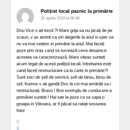
Polițist local paznic la primărie
26 aprilie 2019 la 08:30
Dnu Vice v ați trezit ?! Mare grija sa nu picați de pe
scaun, v as aminti ca vin alegerile la anul si sper sa
nu va mai vedem in primărie la anul. Mai faceți
poze prin oraș cand se lucrează ceva deoarece
acestea va caracterizează. Mare viteaz sunteți
acum legat de acești polițiști locali, întrebarea este
cand faceți restructurare ca la carte in primărie?!
Sunt zeci de șefi de servicii, șefi de birou, birou de
șef, frumos v ați gandit Dvs la cei mai amărâți sa i
restructurați. Bravo ! Bun exemplu de conducere a
primăriei sunteți ! Hai iute la poze ca se sapa o
groapa in Viisoara, ar fi păcat sa ratați sesiunea
foto!