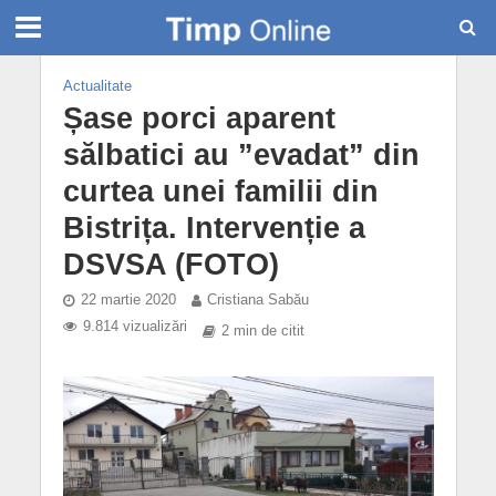
Actualitate
Șase porci aparent
sălbatici au ”evadat” din
curtea unei familii din
Bistrița. Intervenție a
DSVSA (FOTO)
22 martie 2020
Cristiana Sabău
9.814 vizualizări
2 min de citit