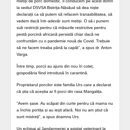
metiși de porc domestic. Îl conducem pe acest domn
la sediul DSVSA Bistrița-Năsăud să dea niște
declarații ca să putem să refacem tranasbilitatea, să
vedem dacă într-adevăr sunt metiși. O să-i punem
sub restricții pentru că măsurile restrictive pentru
pestă porcină africană persistă chiar dacă ne
confruntăm cu o pandemie nouă de Covid. Trebuie
să ne facem treaba până la capăt”, a spus dr. Anton
Varga.
Între timp, porcii au ajuns din nou în coteț,
gospodăria fiind introdusă în carantină.
Proprietarul porcilor este familia Urs care a declarat
că știa că aceștia ar fi porci din rasa Mangalița.
”Avem șase. Au scăpat din curte pentru că mama nu
a închis portița și au ieșit afară. Noi nu am știut că
sunt mistreți”, a spus doamna Urs.
Un echipaj al Jandarmeriei a asistat veterinarii la