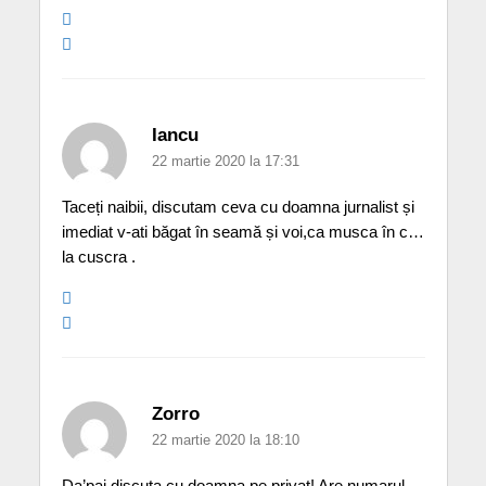
Iancu
22 martie 2020 la 17:31
Taceți naibii, discutam ceva cu doamna jurnalist și
imediat v-ati băgat în seamă și voi,ca musca în c…
la cuscra .
Zorro
22 martie 2020 la 18:10
Da’pai discuta cu doamna pe privat! Are numarul