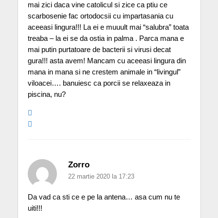
mai zici daca vine catolicul si zice ca ptiu ce
scarbosenie fac ortodocsii cu impartasania cu
aceeasi lingura!!! La ei e muuult mai “salubra” toata
treaba – la ei se da ostia in palma . Parca mana e
mai putin purtatoare de bacterii si virusi decat
gura!!! asta avem! Mancam cu aceeasi lingura din
mana in mana si ne crestem animale in “livingul”
viloacei…. banuiesc ca porcii se relaxeaza in
piscina, nu?
Zorro
22 martie 2020 la 17:23
Da vad ca sti ce e pe la antena… asa cum nu te
uiti!!!