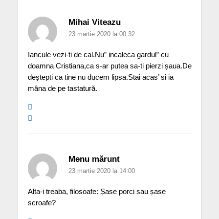
Mihai Viteazu
23 martie 2020 la 00:32
Iancule vezi-ti de cal.Nu” incaleca gardul” cu
doamna Cristiana,ca s-ar putea sa-ti pierzi șaua.De
deștepti ca tine nu ducem lipsa.Stai acas’ si ia
mâna de pe tastatură.
Menu mărunt
23 martie 2020 la 14:00
Alta-i treaba, filosoafe: Șase porci sau șase
scroafe?