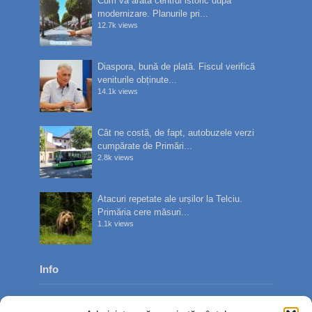
Cum va arăta centrul istoric după
modernizare. Planurile pri...
12.7k views
Diaspora, bună de plată. Fiscul verifică
veniturile obținute...
14.1k views
Cât ne costă, de fapt, autobuzele verzi
cumpărate de Primări...
2.8k views
Atacuri repetate ale urșilor la Telciu.
Primăria cere măsuri...
1.1k views
Info
Despre noi