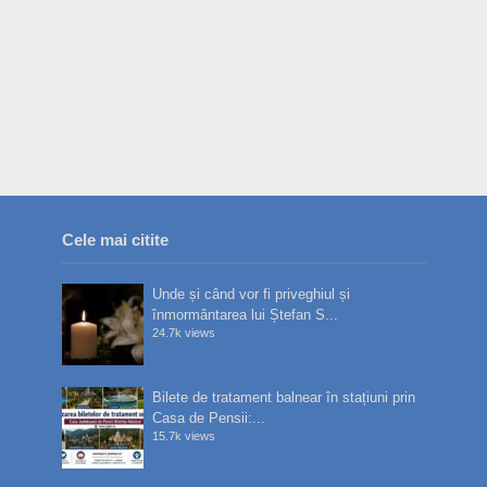
Cele mai citite
Unde și când vor fi priveghiul și
înmormântarea lui Ștefan S...
24.7k views
Bilete de tratament balnear în stațiuni prin
Casa de Pensii:...
15.7k views