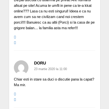
afisat pe site! Acuma te umfli in pene ca te-a kkat
online??? Lasa ca nu esti singurul! Ideea e ca nu
avem cum sa ne civilizam cand noi crestem
porci!!!! Banuiesc ca au altii (Porci) si la casa de pe
grigore balan… la familia asta ma refer!!!
DORU
23 martie 2020 la 11:00
Chiar esti in stare sa duci o discutie pana la capat?
Ma mir.