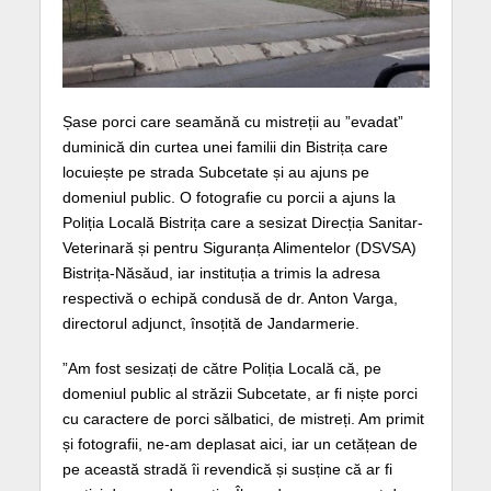
Șase porci care seamănă cu mistreții au ”evadat”
duminică din curtea unei familii din Bistrița care
locuiește pe strada Subcetate și au ajuns pe
domeniul public. O fotografie cu porcii a ajuns la
Poliția Locală Bistrița care a sesizat Direcția Sanitar-
Veterinară și pentru Siguranța Alimentelor (DSVSA)
Bistrița-Năsăud, iar instituția a trimis la adresa
respectivă o echipă condusă de dr. Anton Varga,
directorul adjunct, însoțită de Jandarmerie.
”Am fost sesizați de către Poliția Locală că, pe
domeniul public al străzii Subcetate, ar fi niște porci
cu caractere de porci sălbatici, de mistreți. Am primit
și fotografii, ne-am deplasat aici, iar un cetățean de
pe această stradă îi revendică și susține că ar fi