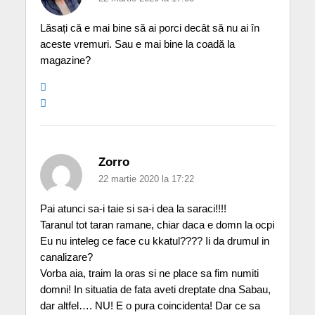
Lăsați că e mai bine să ai porci decât să nu ai în
aceste vremuri. Sau e mai bine la coadă la
magazine?
Zorro
22 martie 2020 la 17:22
Pai atunci sa-i taie si sa-i dea la saraci!!!!
Taranul tot taran ramane, chiar daca e domn la ocpi
Eu nu inteleg ce face cu kkatul???? Ii da drumul in
canalizare?
Vorba aia, traim la oras si ne place sa fim numiti
domni! In situatia de fata aveti dreptate dna Sabau,
dar altfel…. NU! E o pura coincidenta! Dar ce sa