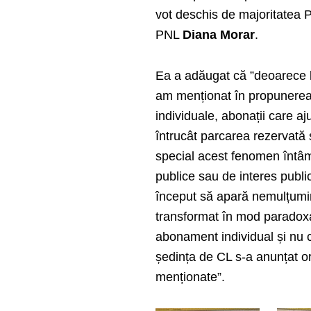
vot deschis de majoritatea 
PNL
Diana Morar
.
Ea a adăugat că ”deoarece la
am menționat în propunerea 
individuale, abonații care 
întrucât parcarea rezervată 
special acest fenomen întâmpl
publice sau de interes public,
început să apară nemulțumiri 
transformat în mod paradoxal
abonament individual și nu celu
ședința de CL s-a anunțat o
menționate”.