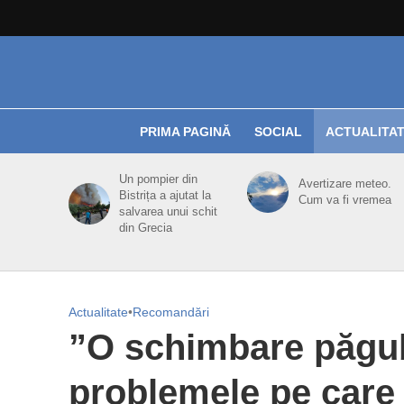
PRIMA PAGINĂ
SOCIAL
ACTUALITA
Un pompier din
Avertizare meteo.
Bistrița a ajutat la
Cum va fi vremea
salvarea unui schit
din Grecia
Actualitate
•
Recomandări
”O schimbare păgub
problemele pe care 