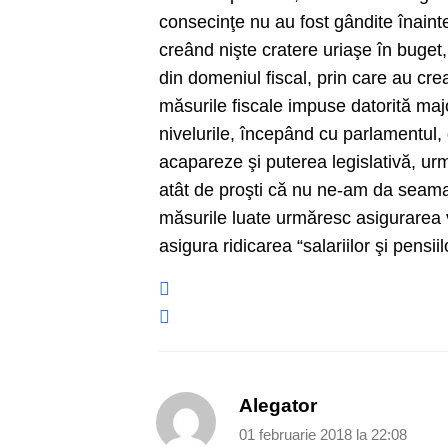
consecinţe nu au fost gândite înaint
creând nişte cratere uriaşe în buget,
din domeniul fiscal, prin care au cre
măsurile fiscale impuse datorită majo
nivelurile, începând cu parlamentul, 
acapareze şi puterea legislativă, u
atât de proşti că nu ne-am da seama 
măsurile luate urmăresc asigurarea ve
asigura ridicarea “salariilor şi pensi
Alegator
01 februarie 2018 la 22:08