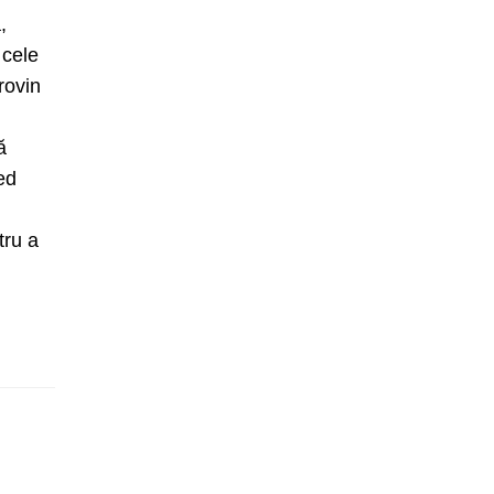
,
 cele
rovin
ă
ed
tru a