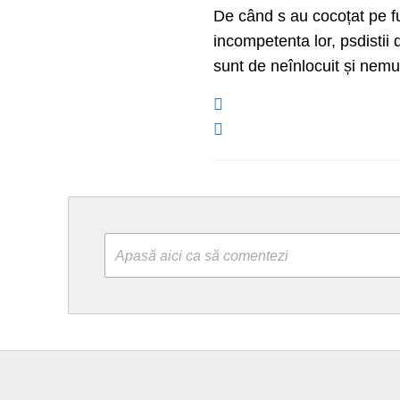
De când s au cocoțat pe fun
incompetenta lor, psdistii 
sunt de neînlocuit și nemur
Apasă aici ca să comentezi