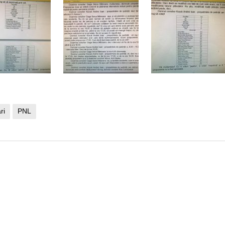
ri
PNL