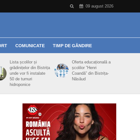
09 august 2026
ORT
COMUNICATE
TIMP DE GÂNDIRE
Lista școlilor și
Oferta educațională a
grădinițelor din Bistrița
școlilor ”Henri
unde vor fi instalate
Coandă” din Bistrița-
50 de turnuri
Năsăud
hidroponice