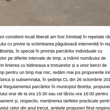
i consilierii locali liberali am fost întrebați în repetate r
iului cu privire la schimbarea păguboasă intervenită în re
Bistrița, în special în privința parcărilor individuale cu
lor pe diferite intervale de timp, a măririi numărului de
in linierea cu bidineaua a trotuarelor și a unor benzi de
mp pentru un timp mai mic, redăm mai jos propunerile ini
ra Seica și subsemnata, în ședința CL din 26 octombrie 20
at Regulamentul parcărilor în municipiul Bistrița, propune
lului orar de la ora 15:30 sau cel târziu ora 16:00 pentru
nament și, respectiv, menținerea tarifelor practicate pent
ivelul celor din anul trecut, ambele propuneri fiind respins