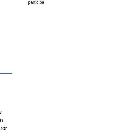
participa
e
in
ror