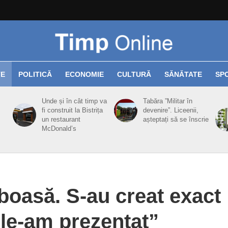
TE
POLITICĂ
ECONOMIE
CULTURĂ
SĂNĂTATE
SP
Unde și în cât timp va
Tabăra ”Militar în
fi construit la Bistrița
devenire”. Liceenii,
un restaurant
așteptați să se înscrie
McDonald’s
oasă. S-au creat exact
le-am prezentat”