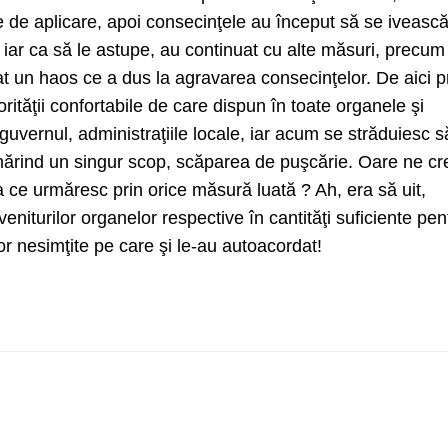
e de aplicare, apoi consecinţele au început să se ivească
 iar ca să le astupe, au continuat cu alte măsuri, precum
at un haos ce a dus la agravarea consecinţelor. De aici p
rităţii confortabile de care dispun în toate organele şi
guvernul, administraţiile locale, iar acum se străduiesc s
rmărind un singur scop, scăparea de puşcărie. Oare ne cr
ce urmăresc prin orice măsură luată ? Ah, era să uit,
niturilor organelor respective în cantităţi suficiente pen
ilor nesimţite pe care şi le-au autoacordat!