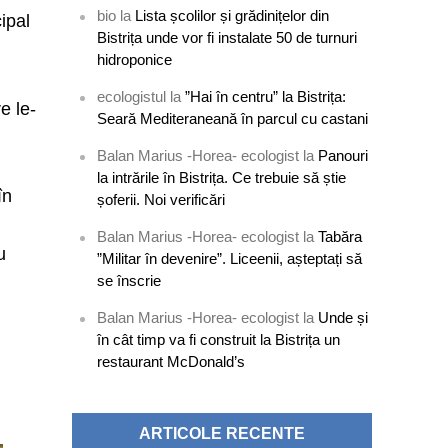
bio
la
Lista școlilor și grădinițelor din
ipal
Bistrița unde vor fi instalate 50 de turnuri
hidroponice
ecologistul
la
”Hai în centru” la Bistrița:
e le-
Seară Mediteraneană în parcul cu castani
Balan Marius -Horea- ecologist
la
Panouri
,
la intrările în Bistrița. Ce trebuie să știe
în
șoferii. Noi verificări
Balan Marius -Horea- ecologist
la
Tabăra
u
”Militar în devenire”. Liceenii, așteptați să
se înscrie
Balan Marius -Horea- ecologist
la
Unde și
în cât timp va fi construit la Bistrița un
restaurant McDonald’s
ARTICOLE RECENTE