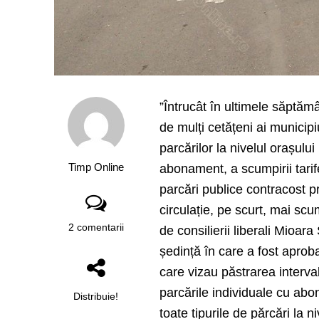
”Întrucât în ultimele săptămân
de mulți cetățeni ai municip
parcărilor la nivelul orașului 
Timp Online
abonament, a scumpirii tarife
parcări publice contracost pr
circulație, pe scurt, m
ai scu
2 comentarii
de consilierii liberali Mioa
ședință în care a fost aprob
care vizau păstrarea interva
parcările individuale cu abo
Distribuie!
toate tipurile de părcări la n