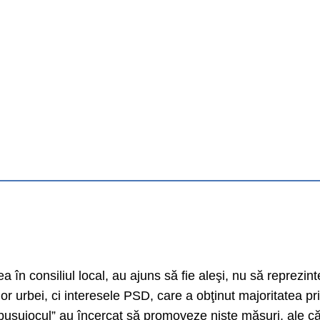
ea în consiliul local, au ajuns să fie aleşi, nu să reprezint
ilor urbei, ci interesele PSD, care a obţinut majoritatea pr
busuiocul” au încercat să promoveze nişte măsuri, ale că