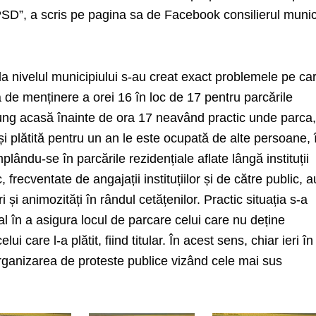
PSD”, a scris pe pagina sa de Facebook consilierul munic
 nivelul municipiului s-au creat exact problemele pe car
de menținere a orei 16 în loc de 17 pentru parcările
ajung acasă înainte de ora 17 neavând practic unde parca
și plătită pentru un an le este ocupată de alte persoane, 
ându-se în parcările rezidențiale aflate lângă instituții
 frecventate de angajații instituțiilor și de către public, a
și animozități în rândul cetățenilor. Practic situația s-a
 în a asigura locul de parcare celui care nu deține
i care l-a plătit, fiind titular. În acest sens, chiar ieri în
rganizarea de proteste publice vizând cele mai sus