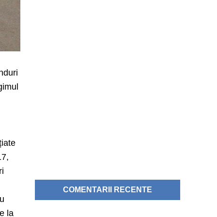
ânduri
gimul
țiate
17,
ri
COMENTARII RECENTE
ru
e la