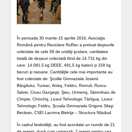
În perioada 30 martie-15 aprilie 2016, Asociaţia
Română pentru Reciclare RoRec a preluat deşeurile
colectate de cele 58 de unităţi şcolare, cantitatea
totală de deșeuri colectată fiind de 14.731 kg din
care: 14.081,5 kg DEEE, 491,5 kg baterii și 158 kg
becuri și neoane. Cantităţile cele mai importante au
fost colectate de: Şcolile Gimnaziale Josenii
Bârgăului, Tureac, Anieş, Feldru, Romuli, Runcu
Salvei, Ciceu Giurgeşti, Şieu, Urmeniş, Sânmihaiu de
Cîmpie, Chiochiş, Liceul Tehnologic Târlişua, Liceul
Tehnologic Feldru, Şcoala Gimnaziala Grigore Silaşi
Beclean, CSEI Lacrima Bistriţa – Structura Năsăud.
În cadrul festivităţii, au fost acordate un număr de 21
de premii, după cum urmează: 7 premii pentru cea