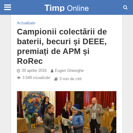
Actualitate
Campionii colectării de
baterii, becuri și DEEE,
premiați de APM și
RoRec
20 aprilie 2016
Eugen Gheorghe
3.549 vizualizări
3 min de citit