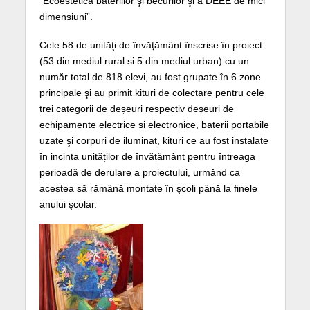
”Ecoestetica bateriilor şi becurilor şi a DEEE de mici
dimensiuni”.
Cele 58 de unităţi de învăţământ înscrise în proiect
(53 din mediul rural si 5 din mediul urban) cu un
număr total de 818 elevi, au fost grupate în 6 zone
principale şi au primit kituri de colectare pentru cele
trei categorii de deșeuri respectiv deșeuri de
echipamente electrice si electronice, baterii portabile
uzate şi corpuri de iluminat, kituri ce au fost instalate
în incinta unităților de învățământ pentru întreaga
perioadă de derulare a proiectului, urmând ca
acestea să rămână montate în şcoli până la finele
anului şcolar.