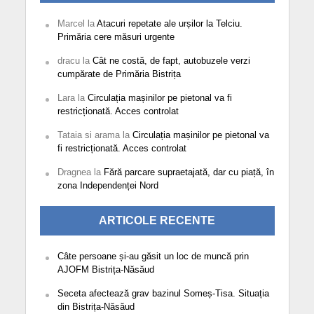
Marcel
la
Atacuri repetate ale urșilor la Telciu.
Primăria cere măsuri urgente
dracu
la
Cât ne costă, de fapt, autobuzele verzi
cumpărate de Primăria Bistrița
Lara
la
Circulația mașinilor pe pietonal va fi
restricționată. Acces controlat
Tataia si arama
la
Circulația mașinilor pe pietonal va
fi restricționată. Acces controlat
Dragnea
la
Fără parcare supraetajată, dar cu piață, în
zona Independenței Nord
ARTICOLE RECENTE
Câte persoane și-au găsit un loc de muncă prin
AJOFM Bistrița-Năsăud
Seceta afectează grav bazinul Someș-Tisa. Situația
din Bistrița-Năsăud