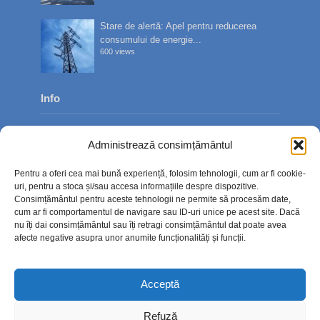
Stare de alertă: Apel pentru reducerea
consumului de energie...
600 views
Info
Despre noi
Administrează consimțământul
Publicitate
Pentru a oferi cea mai bună experiență, folosim tehnologii, cum ar fi cookie-
Contact
uri, pentru a stoca și/sau accesa informațiile despre dispozitive.
Consimțământul pentru aceste tehnologii ne permite să procesăm date,
Politica de confidențialitate
cum ar fi comportamentul de navigare sau ID-uri unice pe acest site. Dacă
nu îți dai consimțământul sau îți retragi consimțământul dat poate avea
Politică cookie-uri (UE)
afecte negative asupra unor anumite funcționalități și funcții.
Acceptă
Refuză