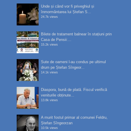
Unde și când vor fi priveghiul și
înmormântarea lui Ștefan S...
24.7k views
Bilete de tratament balnear în stațiuni prin
Casa de Pensii:...
15.2k views
Sute de oameni l-au condus pe ultimul
drum pe Ștefan Sîngeor...
14.1k views
Diaspora, bună de plată. Fiscul verifică
veniturile obținute...
13.8k views
A murit fostul primar al comunei Feldru,
Ștefan Sîngeorzan
10.5k views