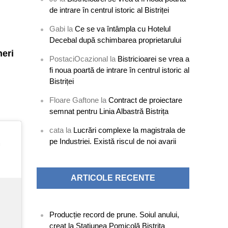
de intrare în centrul istoric al Bistriței
Gabi
la
Ce se va întâmpla cu Hotelul
Decebal după schimbarea proprietarului
neri
PostaciOcazional
la
Bistricioarei se vrea a
fi noua poartă de intrare în centrul istoric al
Bistriței
Floare Gaftone
la
Contract de proiectare
semnat pentru Linia Albastră Bistrița
cata
la
Lucrări complexe la magistrala de
pe Industriei. Există riscul de noi avarii
ARTICOLE RECENTE
Producție record de prune. Soiul anului,
creat la Stațiunea Pomicolă Bistrița