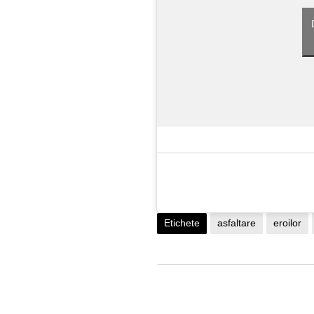
Etichete
asfaltare
eroilor