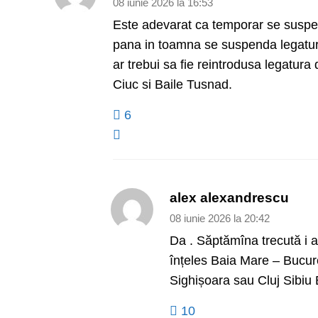
08 iunie 2026 la 16:53
Este adevarat ca temporar se suspend
pana in toamna se suspenda legaturil
ar trebui sa fie reintrodusa legatur
Ciuc si Baile Tusnad.
6
alex alexandrescu
08 iunie 2026 la 20:42
Da . Săptămîna trecută i a
înțeles Baia Mare – Bucureș
Sighișoara sau Cluj Sibiu
10