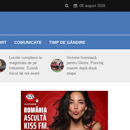
08 august 2026
ORT
COMUNICATE
TIMP DE GÂNDIRE
Lucrări complexe la
Victorie frumoasă
magistrala de pe
pentru Gloria. Punctaj
Industriei. Există
maxim după două
riscul de noi avarii
etape