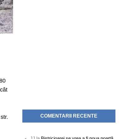
-80
ecât
COMENTARII RECENTE
str.
JJ
la
Bistricioarei se vrea a fi noua poartă