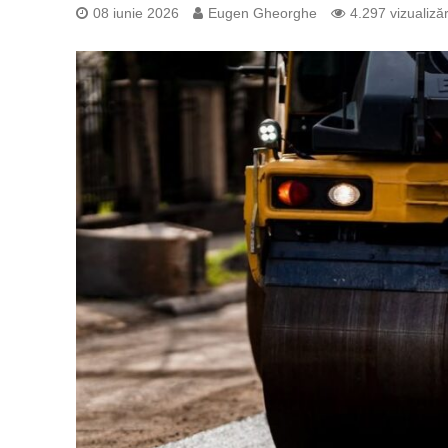
08 iunie 2026
Eugen Gheorghe
4.297 vizualizăr