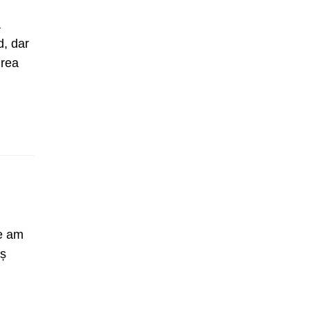
a
d, dar
urea
ce am
aș