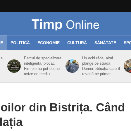
TE
POLITICĂ
ECONOMIE
CULTURĂ
SĂNĂTATE
SP
 a
Parcul de specializare
Un ochi râde, altul
inteligentă, blocat.
plânge pe strada
Firmele nu pot obține
Dornei. Situația care îl
avize de mediu
revoltă pe primar
roilor din Bistrița. Când
lația