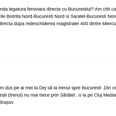
a legatura feroviara directa cu Bucurestiul? Am citit c
e Bistrita Nord-Bucuresti Nord si Saratel-Bucuresti Nor
a directa dupa redeschiderea magistralei 400 dintre Mierc
m dus pe ai mei la Dej să ia trenul spre Bucuresti .Din 
ti (trenul) nu mai trece prin Sărătel , o ia pe Cluj Medi
 Brașov