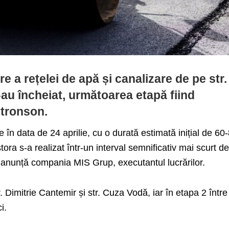
re a rețelei de apă și canalizare de pe str.
s-au încheiat, următoarea etapă fiind
 tronson.
e în data de 24 aprilie, cu o durată estimată inițial de 60
stora s-a realizat într-un interval semnificativ mai scurt d
ie, anunță compania MIS Grup, executantul lucrărilor.
r. Dimitrie Cantemir și str. Cuza Vodă, iar în etapa 2 între 
i.