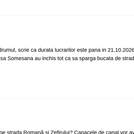
drumul, scrie ca durata lucrarilor este pana in 21.10.2026
asa Somesana au inchis tot ca sa sparga bucata de stra
 de pe strada Romană și Zefirului? Capacele de canal vor a