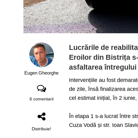
Lucrările de reabilita
Eroilor din Bistrița 
asfaltarea întregului
Eugen Gheorghe
Intervențiile au fost demarat
de zile, însă finalizarea ace
cel estimat inițial, în 2 iun
6 comentarii
În etapa 1 s-a lucrat între st
Cuza Vodă și str. Ioan Slavic
Distribuie!