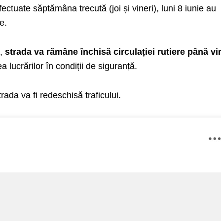
fectuate săptămâna trecută (joi și vineri), luni 8 iunie au
e.
i,
strada va rămâne închisă circulației rutiere până vi
a lucrărilor în condiții de siguranță.
trada va fi redeschisă traficului.