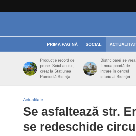
PRIMA PAGINĂ
SOCIAL
ACTUALITA
Producție record de
Bistricioarei se vrea
prune. Soiul anului,
fi noua poartă de
creat la Stațiunea
intrare în centrul
Pomicolă Bistrița
istoric al Bistriței
Actualitate
Se asfaltează str. E
se redeschide circu