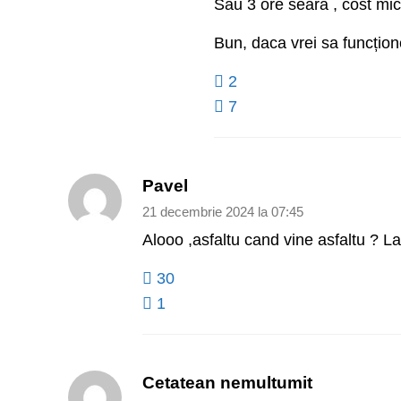
Sau 3 ore seara , cost mic
Bun, daca vrei sa funcțion
2
7
Pavel
21 decembrie 2024 la 07:45
Alooo ,asfaltu cand vine asfaltu ? Lasa
30
1
Cetatean nemultumit