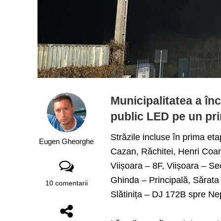
Municipalitatea a în
public LED pe un prim
Străzile incluse în prima et
Eugen Gheorghe
Cazan, Răchitei, Henri Coand
Viișoara – 8F, Viișoara – S
Ghinda – Principală, Sărata –
10 comentarii
Slătinița – DJ 172B spre Ne