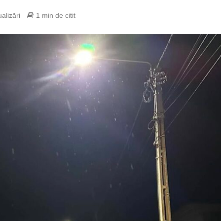
alizări
1 min de citit