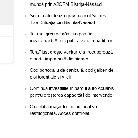
muncă prin AJOFM Bistrița-Năsăud
Seceta afectează grav bazinul Someș-
Tisa. Situația din Bistrița-Năsăud
Tot mai greu de găsit un post în
învățământ. A început calvarul repartițiilor
TeraPlast crește veniturile și recuperează
o parte importantă din pierderi
Cod portocaliu de caniculă, cod galben de
ploi torențiale și vijelii
Continuă investițiile în parcul auto Aquabis
pentru creșterea capacității de intervenție
Circulația mașinilor pe pietonal va fi
restricționată. Acces controlat