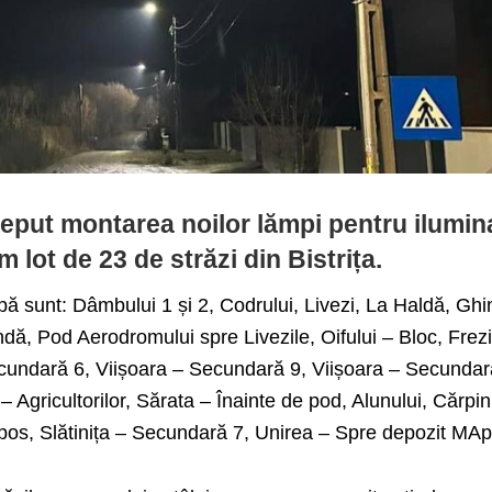
ceput montarea noilor lămpi pentru ilumin
 lot de 23 de străzi din Bistrița.
apă sunt: Dâmbului 1 și 2, Codrului, Livezi, La Haldă, Gh
ă, Pod Aerodromului spre Livezile, Oifului – Bloc, Frezi
ecundară 6, Viișoara – Secundară 9, Viișoara – Secundar
 Agricultorilor, Sărata – Înainte de pod, Alunului, Cărpin
pos, Slătinița – Secundară 7, Unirea – Spre depozit MA