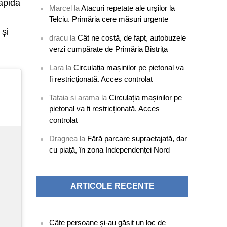
rapidă
Marcel
la
Atacuri repetate ale urșilor la
Telciu. Primăria cere măsuri urgente
 și
dracu
la
Cât ne costă, de fapt, autobuzele
verzi cumpărate de Primăria Bistrița
Lara
la
Circulația mașinilor pe pietonal va
fi restricționată. Acces controlat
Tataia si arama
la
Circulația mașinilor pe
pietonal va fi restricționată. Acces
controlat
Dragnea
la
Fără parcare supraetajată, dar
cu piață, în zona Independenței Nord
ARTICOLE RECENTE
Câte persoane și-au găsit un loc de