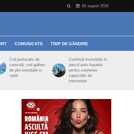
06 august 2026
ORT
COMUNICATE
TIMP DE GÂNDIRE
Cod portocaliu de
Continuă investițiile în
caniculă, cod galben
parcul auto Aquabis
de ploi torențiale și
pentru creșterea
vijelii
capacității de
intervenție