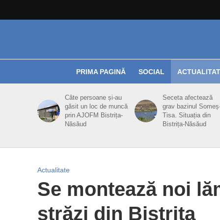
PRIMA PAGINĂ
SOCIAL
ACTUALITA
Câte persoane și-au
Seceta afectează
găsit un loc de muncă
grav bazinul Someș
prin AJOFM Bistrița-
Tisa. Situația din
Năsăud
Bistrița-Năsăud
Actualitate
Se montează noi lă
străzi din Bistrița