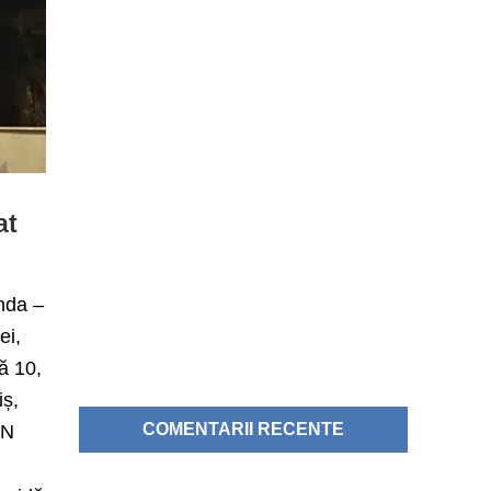
at
inda –
ei,
ă 10,
iș,
COMENTARII RECENTE
pN