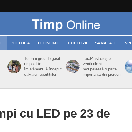
TE
POLITICĂ
ECONOMIE
CULTURĂ
SĂNĂTATE
SP
Tot mai greu de găsit
TeraPlast crește
-
un post în
veniturile și
învățământ. A început
recuperează o parte
calvarul repartițiilor
importantă din pierderi
mpi cu LED pe 23 de