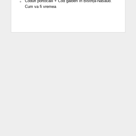
Coduri portocalii + Cod galben în Bistrița-Năsăud.
Cum va fi vremea