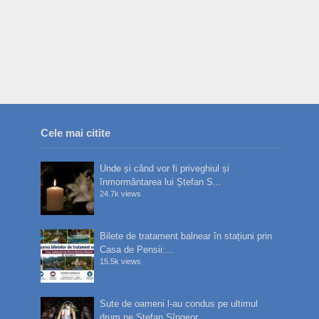
Cele mai citite
Unde și când vor fi priveghiul și
înmormântarea lui Ștefan S...
24.7k views
Bilete de tratament balnear în stațiuni prin
Casa de Pensii:...
15.5k views
Sute de oameni l-au condus pe ultimul
drum pe Ștefan Sîngeor...