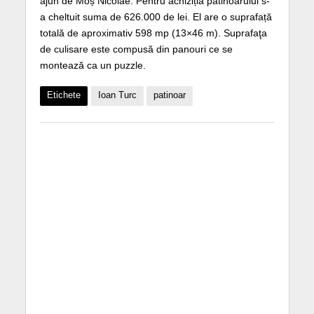
ajun de Moș Nicolae. Pentru achiziția patinoarului s-
a cheltuit suma de 626.000 de lei. El are o suprafață
totală de aproximativ 598 mp (13×46 m). Suprafaţa
de culisare este compusă din panouri ce se
montează ca un puzzle.
Etichete
Ioan Turc
patinoar