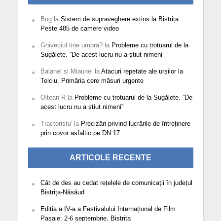
Bug
la
Sistem de supraveghere extins la Bistrița.
Peste 485 de camere video
Ghiveciul tine umbra?
la
Probleme cu trotuarul de la
Sugălete. ”De acest lucru nu a știut nimeni”
Balanel si Miaunel
la
Atacuri repetate ale urșilor la
Telciu. Primăria cere măsuri urgente
Oltean R
la
Probleme cu trotuarul de la Sugălete. ”De
acest lucru nu a știut nimeni”
Tractoristu'
la
Precizări privind lucrările de întreținere
prin covor asfaltic pe DN 17
ARTICOLE RECENTE
Cât de des au cedat rețelele de comunicații în județul
Bistrița-Năsăud
Ediția a IV-a a Festivalului Internațional de Film
Pasaje: 2-6 septembrie, Bistrița