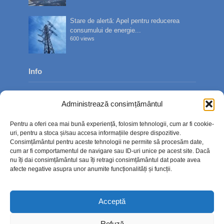
Stare de alertă: Apel pentru reducerea
consumului de energie...
600 views
Info
Despre noi
Administrează consimțământul
Publicitate
Pentru a oferi cea mai bună experiență, folosim tehnologii, cum ar fi cookie-
Contact
uri, pentru a stoca și/sau accesa informațiile despre dispozitive.
Consimțământul pentru aceste tehnologii ne permite să procesăm date,
Politica de confidențialitate
cum ar fi comportamentul de navigare sau ID-uri unice pe acest site. Dacă
nu îți dai consimțământul sau îți retragi consimțământul dat poate avea
Politică cookie-uri (UE)
afecte negative asupra unor anumite funcționalități și funcții.
Acceptă
Refuză