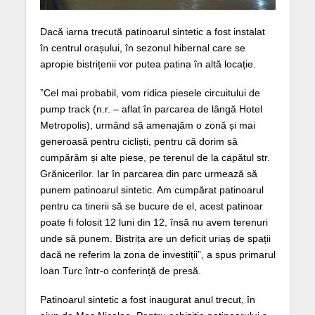
Dacă iarna trecută patinoarul sintetic a fost instalat
în centrul orașului, în sezonul hibernal care se
apropie bistrițenii vor putea patina în altă locație.
”Cel mai probabil, vom ridica piesele circuitului de
pump track (n.r. – aflat în parcarea de lângă Hotel
Metropolis), urmând să amenajăm o zonă și mai
generoasă pentru cicliști, pentru că dorim să
cumpărăm și alte piese, pe terenul de la capătul str.
Grănicerilor. Iar în parcarea din parc urmează să
punem patinoarul sintetic. Am cumpărat patinoarul
pentru ca tinerii să se bucure de el, acest patinoar
poate fi folosit 12 luni din 12, însă nu avem terenuri
unde să punem. Bistrița are un deficit uriaș de spații
dacă ne referim la zona de investiții”, a spus primarul
Ioan Turc într-o conferință de presă.
Patinoarul sintetic a fost inaugurat anul trecut, în