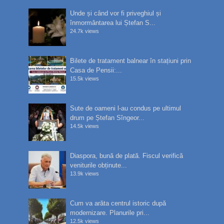
Unde și când vor fi priveghiul și
înmormântarea lui Ștefan S...
24.7k views
Bilete de tratament balnear în stațiuni prin
Casa de Pensii:...
15.5k views
Sute de oameni l-au condus pe ultimul
drum pe Ștefan Sîngeor...
14.5k views
Diaspora, bună de plată. Fiscul verifică
veniturile obținute...
13.9k views
Cum va arăta centrul istoric după
modernizare. Planurile pri...
12.5k views