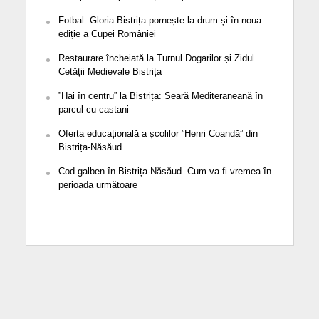
Fotbal: Gloria Bistrița pornește la drum și în noua
ediție a Cupei României
Restaurare încheiată la Turnul Dogarilor și Zidul
Cetății Medievale Bistrița
”Hai în centru” la Bistrița: Seară Mediteraneană în
parcul cu castani
Oferta educațională a școlilor ”Henri Coandă” din
Bistrița-Năsăud
Cod galben în Bistrița-Năsăud. Cum va fi vremea în
perioada următoare