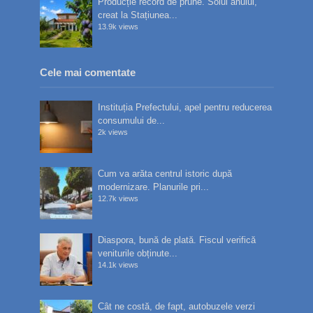
Producție record de prune. Soiul anului,
creat la Stațiunea...
13.9k views
Cele mai comentate
Instituția Prefectului, apel pentru reducerea
consumului de...
2k views
Cum va arăta centrul istoric după
modernizare. Planurile pri...
12.7k views
Diaspora, bună de plată. Fiscul verifică
veniturile obținute...
14.1k views
Cât ne costă, de fapt, autobuzele verzi