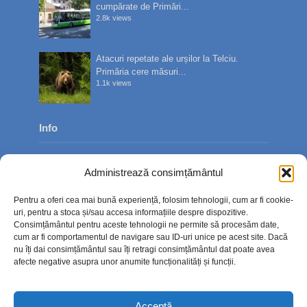
cumpărate de Primări...
2.8k views
Atacuri repetate ale urșilor la Telciu.
Primăria cere măsuri...
1.1k views
Info
Despre noi
Administrează consimțământul
Publicitate
Pentru a oferi cea mai bună experiență, folosim tehnologii, cum ar fi cookie-
Contact
uri, pentru a stoca și/sau accesa informațiile despre dispozitive.
Consimțământul pentru aceste tehnologii ne permite să procesăm date,
Politica de confidențialitate
cum ar fi comportamentul de navigare sau ID-uri unice pe acest site. Dacă
nu îți dai consimțământul sau îți retragi consimțământul dat poate avea
Politică cookie-uri (UE)
afecte negative asupra unor anumite funcționalități și funcții.
Acceptă