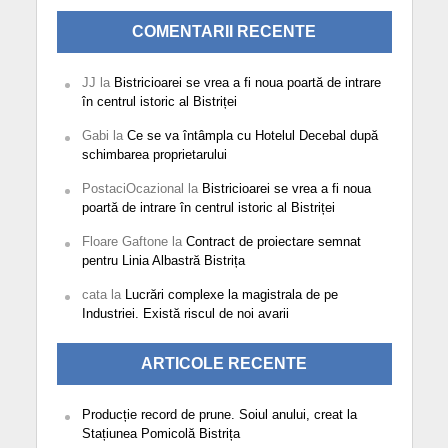
COMENTARII RECENTE
JJ
la
Bistricioarei se vrea a fi noua poartă de intrare
în centrul istoric al Bistriței
Gabi
la
Ce se va întâmpla cu Hotelul Decebal după
schimbarea proprietarului
PostaciOcazional
la
Bistricioarei se vrea a fi noua
poartă de intrare în centrul istoric al Bistriței
Floare Gaftone
la
Contract de proiectare semnat
pentru Linia Albastră Bistrița
cata
la
Lucrări complexe la magistrala de pe
Industriei. Există riscul de noi avarii
ARTICOLE RECENTE
Producție record de prune. Soiul anului, creat la
Stațiunea Pomicolă Bistrița