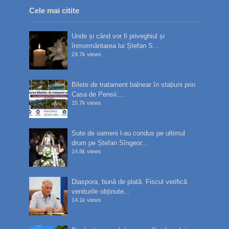
Cele mai citite
Unde și când vor fi priveghiul și
înmormântarea lui Ștefan S...
24.7k views
Bilete de tratament balnear în stațiuni prin
Casa de Pensii:...
15.7k views
Sute de oameni l-au condus pe ultimul
drum pe Ștefan Sîngeor...
14.8k views
Diaspora, bună de plată. Fiscul verifică
veniturile obținute...
14.1k views