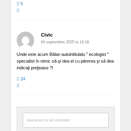
5
Civic
04 septembrie 2025 la 14:18
Unde este acum Bălan autointitulatu ” ecologist ”
specialist în nimic să-şi dea el cu părerea şi să dea
indicaţi preţioase ?!
24
Apasă aici ca să comentezi