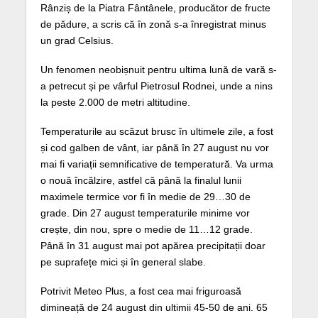
Rânziș de la Piatra Fântânele, producător de fructe
de pădure, a scris că în zonă s-a înregistrat minus
un grad Celsius.
Un fenomen neobișnuit pentru ultima lună de vară s-
a petrecut și pe vârful Pietrosul Rodnei, unde a nins
la peste 2.000 de metri altitudine.
Temperaturile au scăzut brusc în ultimele zile, a fost
și cod galben de vânt, iar până în 27 august nu vor
mai fi variații semnificative de temperatură. Va urma
o nouă încălzire, astfel că până la finalul lunii
maximele termice vor fi în medie de 29…30 de
grade. Din 27 august temperaturile minime vor
crește, din nou, spre o medie de 11…12 grade.
Până în 31 august mai pot apărea precipitații doar
pe suprafețe mici și în general slabe.
Potrivit Meteo Plus, a fost cea mai friguroasă
dimineață de 24 august din ultimii 45-50 de ani. 65