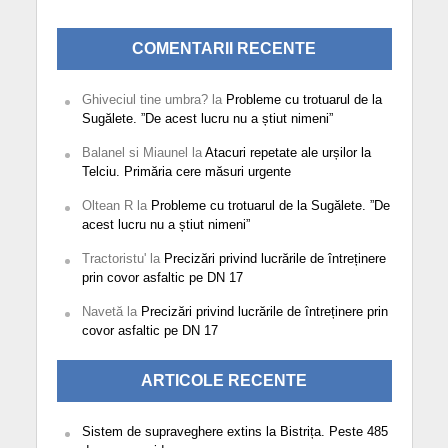
COMENTARII RECENTE
Ghiveciul tine umbra?
la
Probleme cu trotuarul de la
Sugălete. ”De acest lucru nu a știut nimeni”
Balanel si Miaunel
la
Atacuri repetate ale urșilor la
Telciu. Primăria cere măsuri urgente
Oltean R
la
Probleme cu trotuarul de la Sugălete. ”De
acest lucru nu a știut nimeni”
Tractoristu'
la
Precizări privind lucrările de întreținere
prin covor asfaltic pe DN 17
Navetă
la
Precizări privind lucrările de întreținere prin
covor asfaltic pe DN 17
ARTICOLE RECENTE
Sistem de supraveghere extins la Bistrița. Peste 485