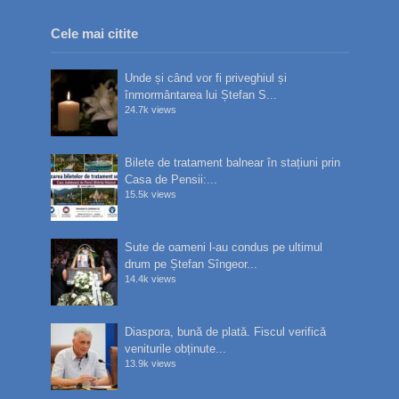
Cele mai citite
Unde și când vor fi priveghiul și
înmormântarea lui Ștefan S...
24.7k views
Bilete de tratament balnear în stațiuni prin
Casa de Pensii:...
15.5k views
Sute de oameni l-au condus pe ultimul
drum pe Ștefan Sîngeor...
14.4k views
Diaspora, bună de plată. Fiscul verifică
veniturile obținute...
13.9k views