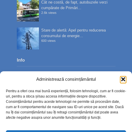
Cât ne costă, de fapt, autobuzele verzi
cumpărate de Primări...
2.6k views
Stare de alertă: Apel pentru reducerea
consumului de energie...
600 views
Info
Despre noi
Administrează consimțământul
Publicitate
Pentru a oferi cea mai bună experiență, folosim tehnologii, cum ar fi cookie-
Contact
uri, pentru a stoca și/sau accesa informațiile despre dispozitive.
Consimțământul pentru aceste tehnologii ne permite să procesăm date,
Politica de confidențialitate
cum ar fi comportamentul de navigare sau ID-uri unice pe acest site. Dacă
nu îți dai consimțământul sau îți retragi consimțământul dat poate avea
Politică cookie-uri (UE)
afecte negative asupra unor anumite funcționalități și funcții.