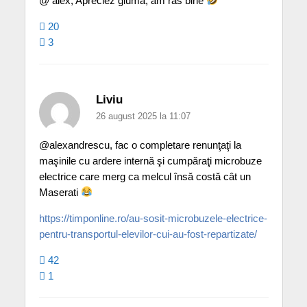
@ alex, Apreciez gluma, am râs bine
20
3
Liviu
26 august 2025 la 11:07
@alexandrescu, fac o completare renunţaţi la
maşinile cu ardere internă şi cumpăraţi microbuze
electrice care merg ca melcul însă costă cât un
Maserati
https://timponline.ro/au-sosit-microbuzele-electrice-
pentru-transportul-elevilor-cui-au-fost-repartizate/
42
1