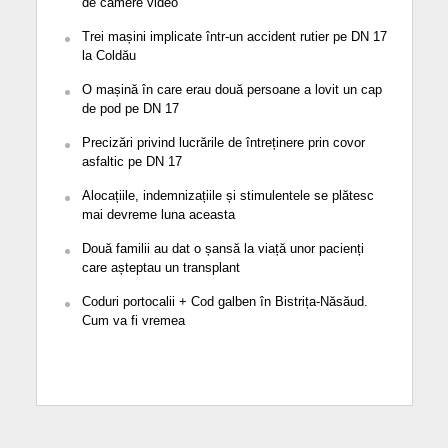
de camere video
Trei mașini implicate într-un accident rutier pe DN 17
la Coldău
O mașină în care erau două persoane a lovit un cap
de pod pe DN 17
Precizări privind lucrările de întreținere prin covor
asfaltic pe DN 17
Alocațiile, indemnizațiile și stimulentele se plătesc
mai devreme luna aceasta
Două familii au dat o șansă la viață unor pacienți
care așteptau un transplant
Coduri portocalii + Cod galben în Bistrița-Năsăud.
Cum va fi vremea