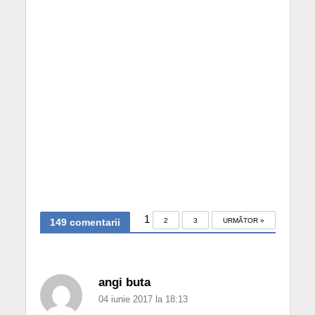
1
149 comentarii
2
3
URMĂTOR »
angi buta
04 iunie 2017 la 18:13