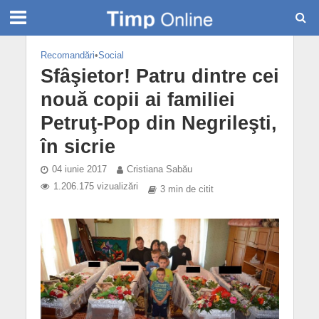
Recomandări
•
Social
Sfâşietor! Patru dintre cei
nouă copii ai familiei
Petruţ-Pop din Negrileşti,
în sicrie
04 iunie 2017
Cristiana Sabău
1.206.175 vizualizări
3 min de citit