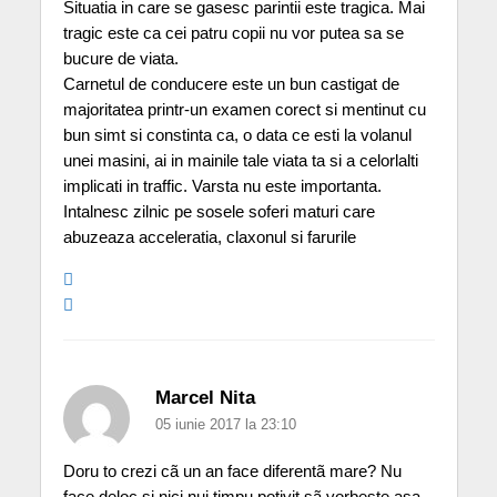
Situatia in care se gasesc parintii este tragica. Mai
tragic este ca cei patru copii nu vor putea sa se
bucure de viata.
Carnetul de conducere este un bun castigat de
majoritatea printr-un examen corect si mentinut cu
bun simt si constinta ca, o data ce esti la volanul
unei masini, ai in mainile tale viata ta si a celorlalti
implicati in traffic. Varsta nu este importanta.
Intalnesc zilnic pe sosele soferi maturi care
abuzeaza acceleratia, claxonul si farurile
Marcel Nita
05 iunie 2017 la 23:10
Doru to crezi cã un an face diferentã mare? Nu
face deloc si nici nui timpu potivit sã vorbeste asa.