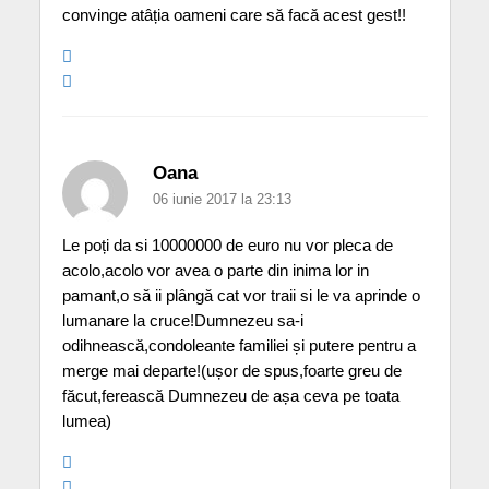
convinge atâția oameni care să facă acest gest!!
Oana
06 iunie 2017 la 23:13
Le poți da si 10000000 de euro nu vor pleca de
acolo,acolo vor avea o parte din inima lor in
pamant,o să ii plângă cat vor traii si le va aprinde o
lumanare la cruce!Dumnezeu sa-i
odihnească,condoleante familiei și putere pentru a
merge mai departe!(ușor de spus,foarte greu de
făcut,ferească Dumnezeu de așa ceva pe toata
lumea)