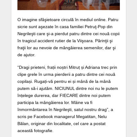
O imagine sfâşietoare circulă în mediul online. Patru
sicrie sunt aşezate în casa familiei Petruţ-Pop din
Negrileşti care şi-a pierdut patru dintre cei nouă copii
în tragicul accident rutier de la Viişoara. Părinţii şi
fraţii lor au nevoie de mângâierea semenilor, dar şi
de ajutor.
“Dragi prieteni, frații noștri Mitruț și Adriana trec prin
clipe grele în urma pierderii a patru dintre cei nouă
copilași. Rugați-vă pentru ei și mână de la mână
putem să-i ajutăm. NICIUNUL dintre noi nu le putem
înțelege durerea, dar FIECARE dintre noi putem
participa la mângâierea lor. Mâine va fi
înmormântarea în Negrileşti, satul nostru drag”, a
scris pe Facebook managerul Megatitan, Nelu
Bălan, originar din localitate, cel care a postat
această fotografie.