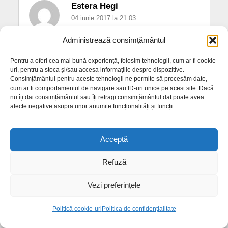
Estera Hegi
04 iunie 2017 la 21:03
Dumnezeu sa le dea odihna copiilor , iar parintilor
Administrează consimțământul
mangaiere si puterea de a merge mai departe dupa
Pentru a oferi cea mai bună experiență, folosim tehnologii, cum ar fi cookie-
asa o tragedie !
uri, pentru a stoca și/sau accesa informațiile despre dispozitive.
Consimțământul pentru aceste tehnologii ne permite să procesăm date,
cum ar fi comportamentul de navigare sau ID-uri unice pe acest site. Dacă
nu îți dai consimțământul sau îți retragi consimțământul dat poate avea
afecte negative asupra unor anumite funcționalități și funcții.
Cristina
Acceptă
04 iunie 2017 la 21:05
Refuză
Dumnezeu sa ii odihneasca in pace si sa le fie
tarana usoara.. iar celor ramasi sa le manghie
Vezi preferințele
dumnezeu sufletele…
Politică cookie-uri
Politica de confidențialitate