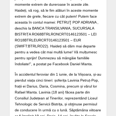
momente extrem de dureroase în aceste zile.
Haideți, vă rog, să le fim alături în aceste momente
extrem de grele, fiecare cu cât putem! Putem face
aceasta în contul mamei: PETRUŢ POP ADRIANA ,
deschis la BANCA TRANSILVANIA, SUCURSALA
BISTRIȚA RO68BTRLRONCRT0146123501 – LEI
RO18BTRLEURCRT0146123501 – EUR
(SWIFT:BTRLRO22). Haideți să dăm mai departe
pentru a vedea cât mai multă lume! Vă mulțumesc
pentru sprijin! Dumnezeu să mângâie familiile
îndoliate!”, a postat pe Facebook Daniel Manta.
În accidentul feroviar din 1 iunie, de la Viișoara, și-au
pierdut viața cinci tineri: șoferița Lavinia Petruț-Pop,
frații ei Darius, Daria, Cosmina, precum și vărul lor
Rafael Manta.
Lavinia (18 ani) făcea parte din
Consiliul Județean al Tinerilor, reprezentând Liceul
Tehnologic de Servicii Bistrița, și obţinuse permisul
de conducere în urmă cu o lună. Săptămâna viitoare