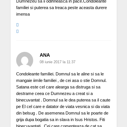
Dumnezeu sa ii odihneasca in pace.Condoleante
familiei si puterea sa treaca peste aceasta durere
imensa
ANA
08 iunie 2017 la 11:37
Condoleante familiei. Domnul sa le aline si sa le
mangaie iimile familiei , de cei asa o stie Domnul.
Satana este cel care alearga sa distruga si sa
destrame ceea ce Dumnezeu a creat si a
binecuvantat . Domnul sa le dea puterea sa il caute
pe El cel care e datator de viata vesnica si da viata
din belsug . De asemenea Domnul sa le poarte de
grija dupa bogatia sa in slava in Isus Hristos. Fiti
binecuvantati . Cei care comenteaza de cat sa