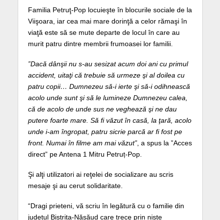
Familia Petruţ-Pop locuieşte în blocurile sociale de la
Viişoara, iar cea mai mare dorinţă a celor rămaşi în
viaţă este să se mute departe de locul în care au
murit patru dintre membrii frumoasei lor familii.
”Dacă dânşii nu s-au sesizat acum doi ani cu primul
accident, uitaţi că trebuie să urmeze şi al doilea cu
patru copii… Dumnezeu să-i ierte şi să-i odihnească
acolo unde sunt şi să le lumineze Dumnezeu calea,
că de acolo de unde sus ne veghează şi ne dau
putere foarte mare. Să fi văzut în casă, la ţară, acolo
unde i-am îngropat, patru sicrie parcă ar fi fost pe
front. Numai în filme am mai văzut”
, a spus la ”Acces
direct” pe Antena 1 Mitru Petruț-Pop.
Şi alţi utilizatori ai reţelei de socializare au scris
mesaje şi au cerut solidaritate.
“Dragi prieteni, vă scriu în legătură cu o familie din
județul Bistrița-Năsăud care trece prin niște