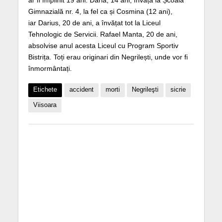
ar fi împlinit 19 ani. Daria, 14 ani, învăța
la Școala
Gimnazială nr. 4, la fel ca și Cosmina (12 ani),
iar Darius, 20 de ani, a învățat tot la Liceul
Tehnologic de Servicii. Rafael Manta, 20 de ani,
absolvise anul acesta
Liceul cu Program Sportiv
Bistrița. Toți erau originari din Negrilești, unde vor fi
înmormântați.
Etichete
accident
morti
Negrileşti
sicrie
Viisoara