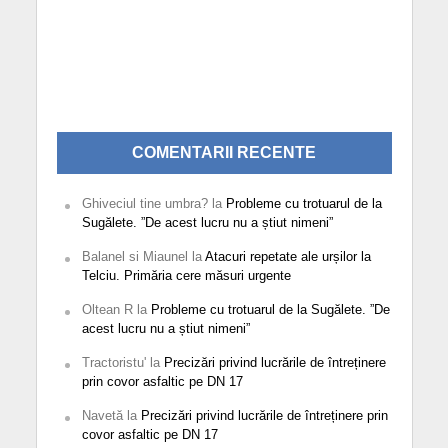
COMENTARII RECENTE
Ghiveciul tine umbra?
la
Probleme cu trotuarul de la
Sugălete. ”De acest lucru nu a știut nimeni”
Balanel si Miaunel
la
Atacuri repetate ale urșilor la
Telciu. Primăria cere măsuri urgente
Oltean R
la
Probleme cu trotuarul de la Sugălete. ”De
acest lucru nu a știut nimeni”
Tractoristu'
la
Precizări privind lucrările de întreținere
prin covor asfaltic pe DN 17
Navetă
la
Precizări privind lucrările de întreținere prin
covor asfaltic pe DN 17