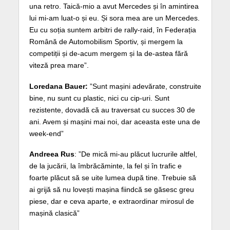
una retro. Taică-mio a avut Mercedes și în amintirea
lui mi-am luat-o și eu. Și sora mea are un Mercedes.
Eu cu soția suntem arbitri de rally-raid, în Federația
Română de Automobilism Sportiv, și mergem la
competiții și de-acum mergem și la de-astea fără
viteză prea mare”.
Loredana Bauer:
”Sunt mașini adevărate, construite
bine, nu sunt cu plastic, nici cu cip-uri. Sunt
rezistente, dovadă că au traversat cu succes 30 de
ani. Avem și mașini mai noi, dar aceasta este una de
week-end”
Andreea Rus
: ”De mică mi-au plăcut lucrurile altfel,
de la jucării, la îmbrăcăminte, la fel și în trafic e
foarte plăcut să se uite lumea după tine. Trebuie să
ai grijă să nu lovești mașina fiindcă se găsesc greu
piese, dar e ceva aparte, e extraordinar mirosul de
mașină clasică”