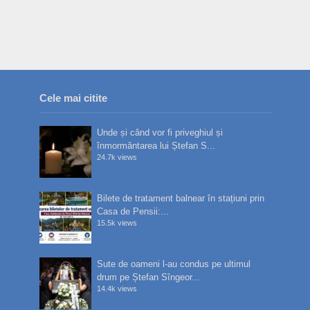
Cele mai citite
Unde și când vor fi priveghiul și
înmormântarea lui Ștefan S...
24.7k views
Bilete de tratament balnear în stațiuni prin
Casa de Pensii:...
15.5k views
Sute de oameni l-au condus pe ultimul
drum pe Ștefan Sîngeor...
14.4k views