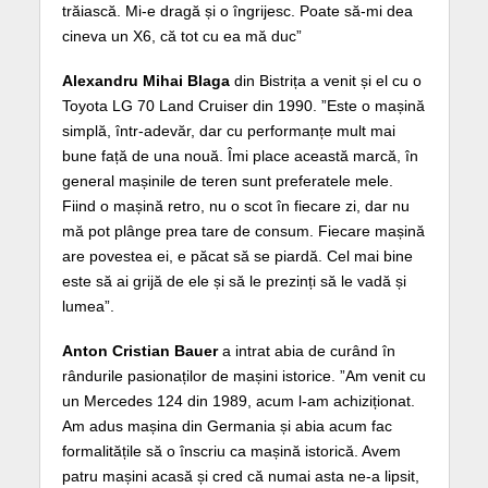
trăiască. Mi-e dragă și o îngrijesc. Poate să-mi dea
cineva un X6, că tot cu ea mă duc”
Alexandru Mihai Blaga
din Bistrița a venit și el cu o
Toyota LG 70 Land Cruiser din 1990. ”Este o mașină
simplă, într-adevăr, dar cu performanțe mult mai
bune față de una nouă. Îmi place această marcă, în
general mașinile de teren sunt preferatele mele.
Fiind o mașină retro, nu o scot în fiecare zi, dar nu
mă pot plânge prea tare de consum. Fiecare mașină
are povestea ei, e păcat să se piardă. Cel mai bine
este să ai grijă de ele și să le prezinți să le vadă și
lumea”.
Anton Cristian Bauer
a intrat abia de curând în
rândurile pasionaților de mașini istorice. ”Am venit cu
un Mercedes 124 din 1989, acum l-am achiziționat.
Am adus mașina din Germania și abia acum fac
formalitățile să o înscriu ca mașină istorică. Avem
patru mașini acasă și cred că numai asta ne-a lipsit,