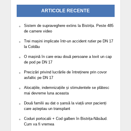
ARTICOLE RECENTE
Sistem de supraveghere extins la Bistrița. Peste 485
de camere video
Trei mașini implicate într-un accident rutier pe DN 17
la Coldău
O mașină în care erau două persoane a lovit un cap
de pod pe DN 17
Precizări privind lucrările de întreținere prin covor
asfaltic pe DN 17
Alocațiile, indemnizațiile și stimulentele se plătesc
mai devreme luna aceasta
Două familii au dat o șansă la viață unor pacienți
care așteptau un transplant
Coduri portocalii + Cod galben în Bistrița-Năsăud.
Cum va fi vremea