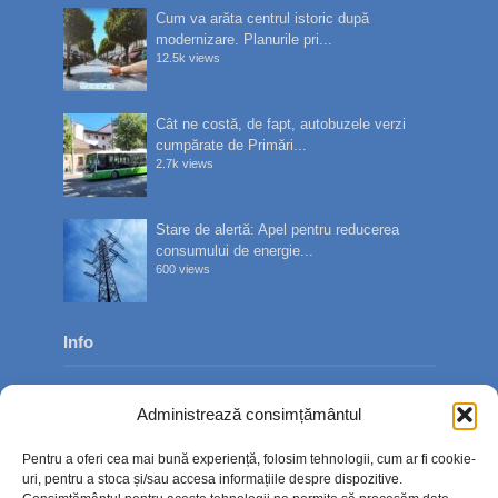
Cum va arăta centrul istoric după
modernizare. Planurile pri...
12.5k views
Cât ne costă, de fapt, autobuzele verzi
cumpărate de Primări...
2.7k views
Stare de alertă: Apel pentru reducerea
consumului de energie...
600 views
Info
Despre noi
Administrează consimțământul
Publicitate
Pentru a oferi cea mai bună experiență, folosim tehnologii, cum ar fi cookie-
Contact
uri, pentru a stoca și/sau accesa informațiile despre dispozitive.