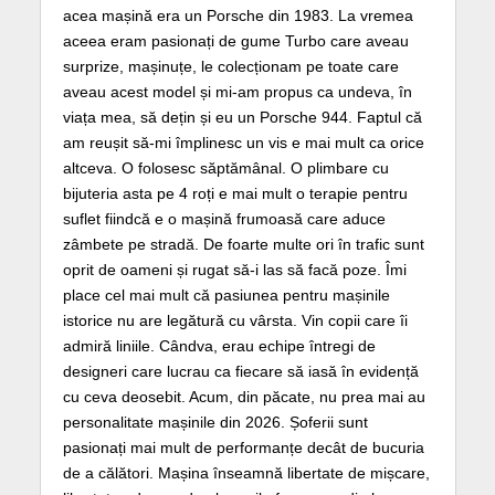
acea mașină era un Porsche din 1983. La vremea
aceea eram pasionați de gume Turbo care aveau
surprize, mașinuțe, le colecționam pe toate care
aveau acest model și mi-am propus ca undeva, în
viața mea, să dețin și eu un Porsche 944. Faptul că
am reușit să-mi împlinesc un vis e mai mult ca orice
altceva. O folosesc săptămânal. O plimbare cu
bijuteria asta pe 4 roți e mai mult o terapie pentru
suflet fiindcă e o mașină frumoasă care aduce
zâmbete pe stradă. De foarte multe ori în trafic sunt
oprit de oameni și rugat să-i las să facă poze. Îmi
place cel mai mult că pasiunea pentru mașinile
istorice nu are legătură cu vârsta. Vin copii care îi
admiră liniile. Cândva, erau echipe întregi de
designeri care lucrau ca fiecare să iasă în evidență
cu ceva deosebit. Acum, din păcate, nu prea mai au
personalitate mașinile din 2026. Șoferii sunt
pasionați mai mult de performanțe decât de bucuria
de a călători. Mașina înseamnă libertate de mișcare,