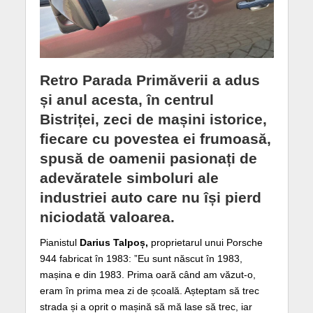
Retro Parada Primăverii a adus
și anul acesta, în centrul
Bistriței, zeci de mașini istorice,
fiecare cu povestea ei frumoasă,
spusă de oamenii pasionați de
adevăratele simboluri ale
industriei auto care nu își pierd
niciodată valoarea.
Pianistul
Darius Talpoș,
proprietarul unui Porsche
944 fabricat în 1983: ”Eu sunt născut în 1983,
mașina e din 1983. Prima oară când am văzut-o,
eram în prima mea zi de școală. Așteptam să trec
strada și a oprit o mașină să mă lase să trec, iar