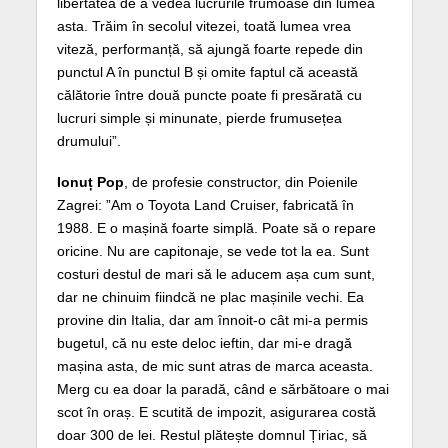
libertatea de a vedea lucrurile frumoase din lumea
asta. Trăim în secolul vitezei, toată lumea vrea
viteză, performanță, să ajungă foarte repede din
punctul A în punctul B și omite faptul că această
călătorie între două puncte poate fi presărată cu
lucruri simple și minunate, pierde frumusețea
drumului”.
Ionuț Pop
, de profesie constructor, din Poienile
Zagrei: ”Am o Toyota Land Cruiser, fabricată în
1988. E o mașină foarte simplă. Poate să o repare
oricine. Nu are capitonaje, se vede tot la ea. Sunt
costuri destul de mari să le aducem așa cum sunt,
dar ne chinuim fiindcă ne plac mașinile vechi. Ea
provine din Italia, dar am înnoit-o cât mi-a permis
bugetul, că nu este deloc ieftin, dar mi-e dragă
mașina asta, de mic sunt atras de marca aceasta.
Merg cu ea doar la paradă, când e sărbătoare o mai
scot în oraș. E scutită de impozit, asigurarea costă
doar 300 de lei. Restul plătește domnul Țiriac, să