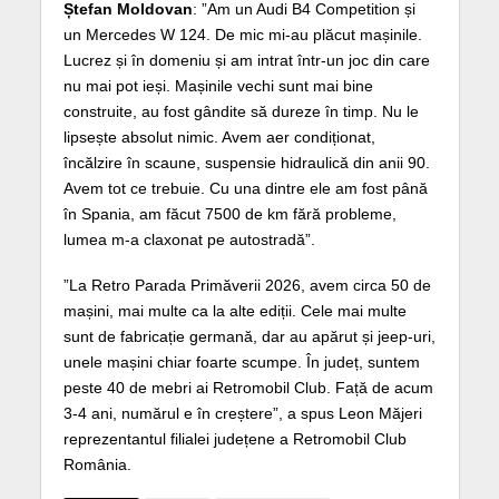
Ștefan Moldovan
: ”Am un Audi B4 Competition și
un Mercedes W 124. De mic mi-au plăcut mașinile.
Lucrez și în domeniu și am intrat într-un joc din care
nu mai pot ieși. Mașinile vechi sunt mai bine
construite, au fost gândite să dureze în timp. Nu le
lipsește absolut nimic. Avem aer condiționat,
încălzire în scaune, suspensie hidraulică din anii 90.
Avem tot ce trebuie. Cu una dintre ele am fost până
în Spania, am făcut 7500 de km fără probleme,
lumea m-a claxonat pe autostradă”.
”La Retro Parada Primăverii 2026, avem circa 50 de
mașini, mai multe ca la alte ediții. Cele mai multe
sunt de fabricație germană, dar au apărut și jeep-uri,
unele mașini chiar foarte scumpe. În județ, suntem
peste 40 de mebri ai Retromobil Club. Față de acum
3-4 ani, numărul e în creștere”, a spus Leon Măjeri
reprezentantul filialei județene a Retromobil Club
România.