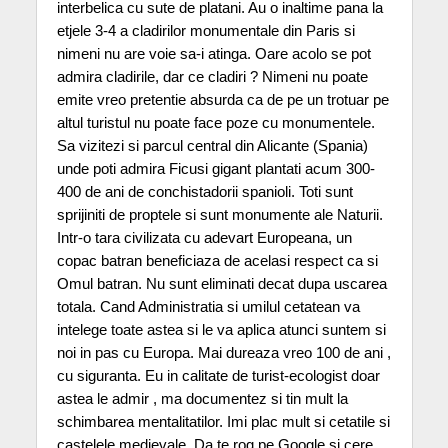
interbelica cu sute de platani. Au o inaltime pana la
etjele 3-4 a cladirilor monumentale din Paris si
nimeni nu are voie sa-i atinga. Oare acolo se pot
admira cladirile, dar ce cladiri ? Nimeni nu poate
emite vreo pretentie absurda ca de pe un trotuar pe
altul turistul nu poate face poze cu monumentele.
Sa vizitezi si parcul central din Alicante (Spania)
unde poti admira Ficusi gigant plantati acum 300-
400 de ani de conchistadorii spanioli. Toti sunt
sprijiniti de proptele si sunt monumente ale Naturii.
Intr-o tara civilizata cu adevart Europeana, un
copac batran beneficiaza de acelasi respect ca si
Omul batran. Nu sunt eliminati decat dupa uscarea
totala. Cand Administratia si umilul cetatean va
intelege toate astea si le va aplica atunci suntem si
noi in pas cu Europa. Mai dureaza vreo 100 de ani ,
cu siguranta. Eu in calitate de turist-ecologist doar
astea le admir , ma documentez si tin mult la
schimbarea mentalitatilor. Imi plac mult si cetatile si
castelele medievale. Da te rog pe Google si cere