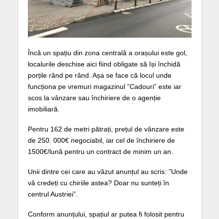
Încă un spațiu din zona centrală a orașului este gol,
localurile deschise aici fiind obligate să își închidă
porțile rând pe rând. Așa se face că locul unde
funcționa pe vremuri magazinul ”Cadouri” este iar
scos la vânzare sau închiriere de o agenție
imobiliară.
Pentru 162 de metri pătrați, prețul de vânzare este
de 250. 000€ negociabil, iar cel de închiriere de
1500€/lună pentru un contract de minim un an.
Unii dintre cei care au văzut anunțul au scris: ”Unde
vă credeți cu chiriile astea? Doar nu sunteți în
centrul Austriei”.
Conform anunțului, spațiul ar putea fi folosit pentru