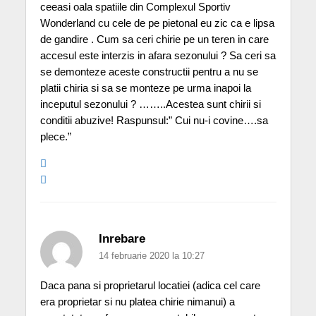
ceeasi oala spatiile din Complexul Sportiv
Wonderland cu cele de pe pietonal eu zic ca e lipsa
de gandire . Cum sa ceri chirie pe un teren in care
accesul este interzis in afara sezonului ? Sa ceri sa
se demonteze aceste constructii pentru a nu se
platii chiria si sa se monteze pe urma inapoi la
inceputul sezonului ? ……..Acestea sunt chirii si
conditii abuzive! Raspunsul:” Cui nu-i covine….sa
plece.”
Inrebare
14 februarie 2020 la 10:27
Daca pana si proprietarul locatiei (adica cel care
era proprietar si nu platea chirie nimanui) a