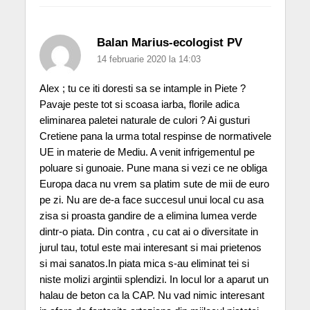
Balan Marius-ecologist PV
14 februarie 2020 la 14:03
Alex ; tu ce iti doresti sa se intample in Piete ?
Pavaje peste tot si scoasa iarba, florile adica
eliminarea paletei naturale de culori ? Ai gusturi
Cretiene pana la urma total respinse de normativele
UE in materie de Mediu. A venit infrigementul pe
poluare si gunoaie. Pune mana si vezi ce ne obliga
Europa daca nu vrem sa platim sute de mii de euro
pe zi. Nu are de-a face succesul unui local cu asa
zisa si proasta gandire de a elimina lumea verde
dintr-o piata. Din contra , cu cat ai o diversitate in
jurul tau, totul este mai interesant si mai prietenos
si mai sanatos.In piata mica s-au eliminat tei si
niste molizi argintii splendizi. In locul lor a aparut un
halau de beton ca la CAP. Nu vad nimic interesant