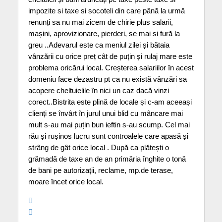
impozite si taxe si socoteli din care până la urmă
renunți sa nu mai zicem de chirie plus salarii,
mașini, aprovizionare, pierderi, se mai si fură la
greu ..Adevarul este ca meniul zilei și bătaia
vânzării cu orice preț cât de puțin și rulaj mare este
problema oricărui local. Creșterea salariilor în acest
domeniu face dezastru pt ca nu există vânzări sa
acopere cheltuielile în nici un caz dacă vinzi
corect..Bistrita este plină de locale și c-am aceeași
clienți se învârt în jurul unui blid cu mâncare mai
mult s-au mai puțin bun ieftin s-au scump. Cel mai
rău și rușinos lucru sunt controalele care apasă și
strâng de gât orice local . După ca plătești o
grămadă de taxe an de an primăria înghite o tonă
de bani pe autorizații, reclame, mp.de terase,
moare încet orice local.