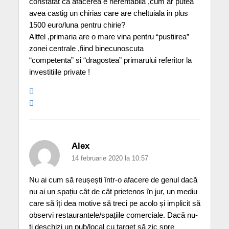
constatat ca afacerea e nerentabila ,cum ar putea
avea castig un chirias care are cheltuiala in plus
1500 euro/luna pentru chirie?
Altfel ,primaria are o mare vina pentru “pustiirea”
zonei centrale ,fiind binecunoscuta
“competenta” si “dragostea” primarului referitor la
investitiile private !
Alex
14 februarie 2020 la 10:57
Nu ai cum să reușești într-o afacere de genul dacă
nu ai un spațiu cât de cât prietenos în jur, un mediu
care să îți dea motive să treci pe acolo și implicit să
observi restaurantele/spațiile comerciale. Dacă nu-
ți deschizi un pub/local cu target să zic spre