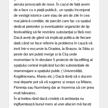
aerului provocată de noxe. În cazul de față avem
de a face cu o piață publică , un spațiu înconjurat
de vestigii istorice care stau de ani de zile în cea
mai jalnică condiție, de parcări care fac ca spațiul
dedicat pietonilor și eventualelor organizări de tip
festival/târg să fie restrâns substanțial și fără rost.
Dacă aveți de gând să implicați politica de fiecare
dată când se face referire la problema în cauză vă
invit într-o excursie la Oradea, la Brașov, la Sibiu și
peste doi ani puteți merge și la Cluj unde
momentan îs în derulare 5 proiecte de facelifting al
spațiului central implicând lucrări substanțiale de
reamenajare a spațiului public ( Universității,
Kogălniceanu, Maniu etc.) Dacă doriți să o ducem
mai departe pot să vă sugerez și orașe ca Milano,
Florența sau Nurmberg dar ar însemna să cer prea
mult bănuiesc.
În al treilea rând dacă credeți că ambianța nu
ingfluențează bunul mers al unei afaceri mă faceți