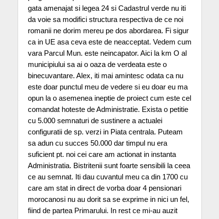
gata amenajat si legea 24 si Cadastrul verde nu iti
da voie sa modifici structura respectiva de ce noi
romanii ne dorim mereu pe dos abordarea. Fi sigur
ca in UE asa ceva este de neacceptat. Vedem cum
vara Parcul Mun. este neincapator. Aici la km O al
municipiului sa ai o oaza de verdeata este o
binecuvantare. Alex, iti mai amintesc odata ca nu
este doar punctul meu de vedere si eu doar eu ma
opun la o asemenea ineptie de proiect cum este cel
comandat hoteste de Administratie. Exista o petitie
cu 5.000 semnaturi de sustinere a actualei
configuratii de sp. verzi in Piata centrala. Puteam
sa adun cu succes 50.000 dar timpul nu era
suficient pt. noi cei care am actionat in instanta
Administratia. Bistritenii sunt foarte sensibili la ceea
ce au semnat. Iti dau cuvantul meu ca din 1700 cu
care am stat in direct de vorba doar 4 pensionari
morocanosi nu au dorit sa se exprime in nici un fel,
fiind de partea Primarului. In rest ce mi-au auzit