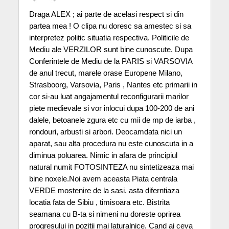
Draga ALEX ; ai parte de acelasi respect si din
partea mea ! O clipa nu doresc sa amestec si sa
interpretez politic situatia respectiva. Politicile de
Mediu ale VERZILOR sunt bine cunoscute. Dupa
Conferintele de Mediu de la PARIS si VARSOVIA
de anul trecut, marele orase Europene Milano,
Strasboorg, Varsovia, Paris , Nantes etc primarii in
cor si-au luat angajamentul reconfigurarii marilor
piete medievale si vor inlocui dupa 100-200 de ani
dalele, betoanele zgura etc cu mii de mp de iarba ,
rondouri, arbusti si arbori. Deocamdata nici un
aparat, sau alta procedura nu este cunoscuta in a
diminua poluarea. Nimic in afara de principiul
natural numit FOTOSINTEZA nu sintetizeaza mai
bine noxele.Noi avem aceasta Piata centrala
VERDE mostenire de la sasi. asta diferntiaza
locatia fata de Sibiu , timisoara etc. Bistrita
seamana cu B-ta si nimeni nu doreste oprirea
progresului in pozitii mai laturalnice. Cand ai ceva