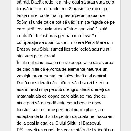
să râd. Dacă credeți ca mi-e egal să stau vara pe o
terasă într-un loc unde trec 3 mașini pe minut pe
langa mine, unde mă înghesui pe un trotuar de
5x5m și unde tot ce pot să văd îs niște fațade de pe
care pică tencuiala și asta într-o așa zisă ” piață
centrală” de fost oraș german medieval în
comparație să spun cu ce îmi oferă Piața Mare din
Brașov sau Sibiu sunteți lipsit de logică sau nu ați
stat veci pe o terasă.
În ultimul rând nicăieri nu se acoperă fie că e vorba
de clădiri fie că e vorba de elemente naturale un
vestigiu monumental mai ales dacă e și central.
Dacă considerați că e plăcut să observi biserica
așa în mod ninja pe sub crengi și dacă credeți că
matahala aia de copac care abia se mai ține cu
niște pari să nu cadă este ceva benefic dpdv
turistic, succes, mie personal nu-mi place, am
așteptări de la Bistrița pentru că odată ne măsuram
de la egal la egal cu Clujul Sibiul și Brașovul.
P.S. : aveți un punct de vedere atâta de fix încât nu