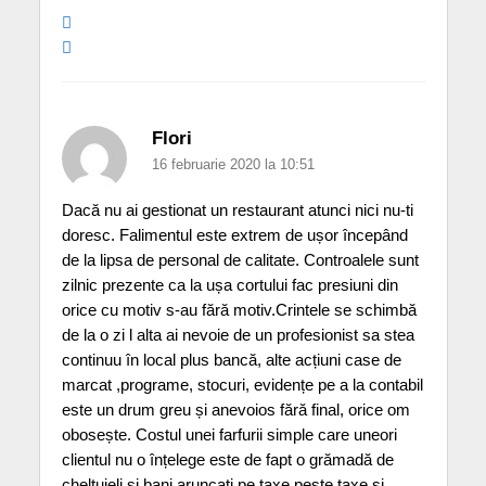
Flori
16 februarie 2020 la 10:51
Dacă nu ai gestionat un restaurant atunci nici nu-ti
doresc. Falimentul este extrem de ușor începând
de la lipsa de personal de calitate. Controalele sunt
zilnic prezente ca la ușa cortului fac presiuni din
orice cu motiv s-au fără motiv.Crintele se schimbă
de la o zi l alta ai nevoie de un profesionist sa stea
continuu în local plus bancă, alte acțiuni case de
marcat ,programe, stocuri, evidențe pe a la contabil
este un drum greu și anevoios fără final, orice om
obosește. Costul unei farfurii simple care uneori
clientul nu o înțelege este de fapt o grămadă de
cheltuieli și bani aruncați pe taxe peste taxe si