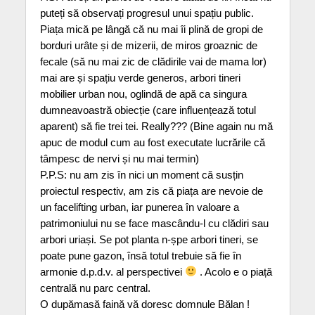
puteți să observați progresul unui spațiu public.
Piața mică pe lângă că nu mai îi plină de gropi de
borduri urâte și de mizerii, de miros groaznic de
fecale (să nu mai zic de clădirile vai de mama lor)
mai are și spațiu verde generos, arbori tineri
mobilier urban nou, oglindă de apă ca singura
dumneavoastră obiecție (care influențează totul
aparent) să fie trei tei. Really??? (Bine again nu mă
apuc de modul cum au fost executate lucrările că
tâmpesc de nervi și nu mai termin)
P.P.S: nu am zis în nici un moment că susțin
proiectul respectiv, am zis că piața are nevoie de
un facelifting urban, iar punerea în valoare a
patrimoniului nu se face mascându-l cu clădiri sau
arbori uriași. Se pot planta n-șpe arbori tineri, se
poate pune gazon, însă totul trebuie să fie în
armonie d.p.d.v. al perspectivei
. Acolo e o piață
centrală nu parc central.
O dupămasă faină vă doresc domnule Bălan !