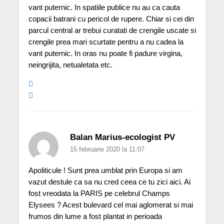
vant puternic. In spatiile publice nu au ca cauta
copacii batrani cu pericol de rupere. Chiar si cei din
parcul central ar trebui curatati de crengile uscate si
crengile prea mari scurtate pentru a nu cadea la
vant puternic. In oras nu poate fi padure virgina,
neingrijita, netualetata etc.
Balan Marius-ecologist PV
15 februarie 2020 la 11:07
Apoliticule ! Sunt prea umblat prin Europa si am
vazut destule ca sa nu cred ceea ce tu zici aici. Ai
fost vreodata la PARIS pe celebrul Champs
Elysees ? Acest bulevard cel mai aglomerat si mai
frumos din lume a fost plantat in perioada