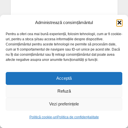
Administrează consimțământul
Pentru a oferi cea mai bună experiență, folosim tehnologii, cum ar fi cookie-
uri, pentru a stoca și/sau accesa informațiile despre dispozitive.
Consimțământul pentru aceste tehnologii ne permite să procesăm date,
cum ar fi comportamentul de navigare sau ID-uri unice pe acest site. Dacă
nu îți dai consimțământul sau îți retragi consimțământul dat poate avea
COMENTARII RECENTE
afecte negative asupra unor anumite funcționalități și funcții.
PostaciOcazional
la
Bistricioarei se vrea a fi noua
poartă de intrare în centrul istoric al Bistriței
Acceptă
cata
la
Lucrări complexe la magistrala de pe
Refuză
Industriei. Există riscul de noi avarii
Balan Marius -Horea- ecologist
la
Un ochi râde, altul
Vezi preferințele
plânge pe strada Dornei. Situația care îl revoltă pe
primar
Politică cookie-uri
Politica de confidențialitate
Un suporter
la
Victorie frumoasă pentru Gloria.
Punctaj maxim după două etape