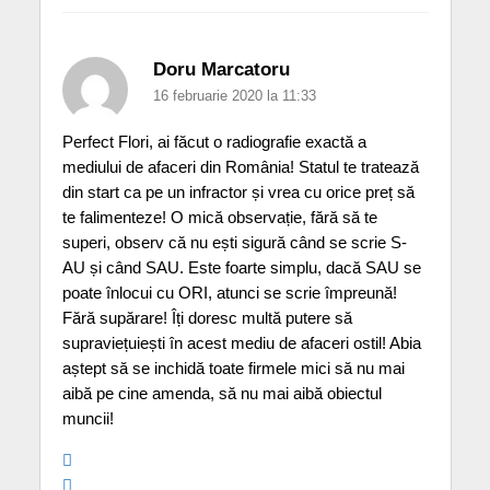
Doru Marcatoru
16 februarie 2020 la 11:33
Perfect Flori, ai făcut o radiografie exactă a
mediului de afaceri din România! Statul te tratează
din start ca pe un infractor și vrea cu orice preț să
te falimenteze! O mică observație, fără să te
superi, observ că nu ești sigură când se scrie S-
AU și când SAU. Este foarte simplu, dacă SAU se
poate înlocui cu ORI, atunci se scrie împreună!
Fără supărare! Îți doresc multă putere să
supraviețuiești în acest mediu de afaceri ostil! Abia
aștept să se inchidă toate firmele mici să nu mai
aibă pe cine amenda, să nu mai aibă obiectul
muncii!