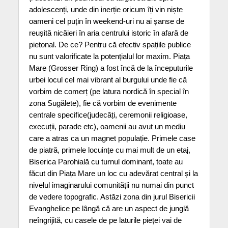
adolescenți, unde din inerție oricum îți vin niște
oameni cel puțin în weekend-uri nu ai șanse de
reușită nicăieri în aria centrului istoric în afară de
pietonal. De ce? Pentru că efectiv spațiile publice
nu sunt valorificate la potențialul lor maxim. Piața
Mare (Grosser Ring) a fost încă de la începuturile
urbei locul cel mai vibrant al burgului unde fie că
vorbim de comerț (pe latura nordică în special în
zona Sugălete), fie că vorbim de evenimente
centrale specifice(judecăți, ceremonii religioase,
execuții, parade etc), oamenii au avut un mediu
care a atras ca un magnet populație. Primele case
de piatră, primele locuințe cu mai mult de un etaj,
Biserica Parohială cu turnul dominant, toate au
făcut din Piața Mare un loc cu adevărat central și la
nivelul imaginarului comunității nu numai din punct
de vedere topografic. Astăzi zona din jurul Bisericii
Evanghelice pe lângă că are un aspect de junglă
neîngrijită, cu casele de pe laturile pieței vai de