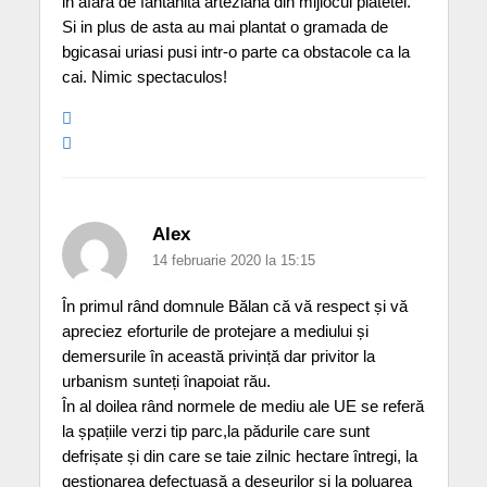
in afara de fantanita arteziana din mijlocul piatetei.
Si in plus de asta au mai plantat o gramada de
bgicasai uriasi pusi intr-o parte ca obstacole ca la
cai. Nimic spectaculos!
Alex
14 februarie 2020 la 15:15
În primul rând domnule Bălan că vă respect și vă
apreciez eforturile de protejare a mediului și
demersurile în această privință dar privitor la
urbanism sunteți înapoiat rău.
În al doilea rând normele de mediu ale UE se referă
la șpațiile verzi tip parc,la pădurile care sunt
defrișate și din care se taie zilnic hectare întregi, la
gestionarea defectuasă a deșeurilor și la poluarea