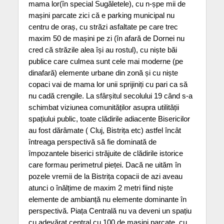
mama lor(în special Sugăletele), cu n-șpe mii de
mașini parcate zici că e parking municipal nu
centru de oraș, cu străzi asfaltate pe care trec
maxim 50 de mașini pe zi (în afară de Dornei nu
cred că străzile alea își au rostul), cu niște băi
publice care culmea sunt cele mai moderne (pe
dinafară) elemente urbane din zonă și cu niște
copaci vai de mama lor unii sprijiniți cu pari ca să
nu cadă crengile. La sfârșitul secolului 19 când s-a
schimbat viziunea comunităților asupra utilității
spațiului public, toate clădirile adiacente Bisericilor
au fost dărâmate ( Cluj, Bistrița etc) astfel încât
întreaga perspectivă să fie dominată de
împozantele biserici străjuite de clădirile istorice
care formau perimetrul pieței. Dacă ne uităm în
pozele vremii de la Bistrița copacii de azi aveau
atunci o înălțime de maxim 2 metri fiind niște
elemente de ambianță nu elemente dominante în
perspectivă. Piața Centrală nu va deveni un spațiu
cu adevărat central cu 100 de mașini parcate, cu