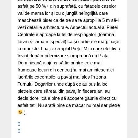
asfalt pe 50 %+ din suprafață, cu fațadele caselor
vai de mama lor și cu o junglă neîngrijită care
maschează biserica de tre sa te apropii la 5 m să-i
vezi detaliile arhitecturale. Aspectul actual al Pieței
Centrale e aproape la fel de respingător (toamna
târziu și iarna în special) ca și cartierele mărginașe
comuniste. Luați exemplul Pieței Mici care efectiv a
înviat după modernizare și împreună cu Piața
Dominicană a ajuns să fie printre cele mai
frumoase locuri din centru.(nu mai amintesc aici
lucrările execrabile la pavaj mai ales în zona
Turnului Dogarilor unde după ce au pus la loc
pietrele care săreau din pavaj în fiecare an, au
decis doreii că e bine să acopere găurile direct cu
asfalt tati. Nu arată bine da măcar nu mai sar pietre
)