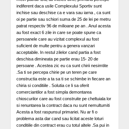
indiferent daca usile Complexului Sportiv sunt
inchise sau deschise ca e vara sau iarna , ca sunt
oi pe partie sau schiori suma de 25 de lei pe metru
patrat respectiv 96 de milioane pe an . Anul acesta
au fost exact 6 zile in care se poate spune ca
persoanele care au vizitat complexul au fost
suficient de multe pentru a genera vanzari
acceptabile. In restul zilelor cand partia a fost
deschisa dimineata pe partie erau 15- 20 de
persoane . Acestea zic eu ca sunt chirii nesimtite
.Sa ti se percepa chirie pe un teren pe care
constructia este a ta sa ti se schimbe in fiecare an
chiria si conditiile . Solutia ce li sa oferit
comerciantilor a fost simpla demontarea
chioscurilor care au fost construite pe cheltuiala lor
si renuntarea la contract daca nu sunt nemultumiti
Acesta a fost raspunsul primariei. Nu ar fi o
problema asta dar cand sau licitat aceste loturi
conditiile din contract erau cu totul altele .Sa pui in