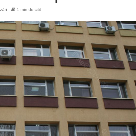
zări
1 min de citit