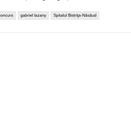
concurs
gabriel lazany
Spitalul Bistriţa-Năsăud