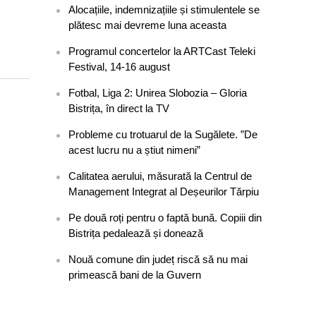
Alocațiile, indemnizațiile și stimulentele se
plătesc mai devreme luna aceasta
Programul concertelor la ARTCast Teleki
Festival, 14-16 august
Fotbal, Liga 2: Unirea Slobozia – Gloria
Bistrița, în direct la TV
Probleme cu trotuarul de la Sugălete. ”De
acest lucru nu a știut nimeni”
Calitatea aerului, măsurată la Centrul de
Management Integrat al Deșeurilor Tărpiu
Pe două roți pentru o faptă bună. Copiii din
Bistrița pedalează și donează
Nouă comune din județ riscă să nu mai
primească bani de la Guvern