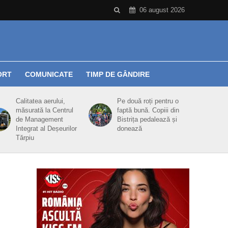
06 august 2026
ORT
COMUNICATE
TIMP DE GÂNDIRE
Calitatea aerului,
Pe două roți pentru o
măsurată la Centrul
faptă bună. Copiii din
de Management
Bistrița pedalează și
Integrat al Deșeurilor
donează
Tărpiu