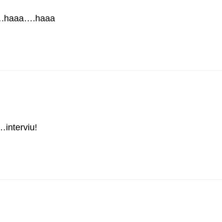
.haaa….haaa
interviu!