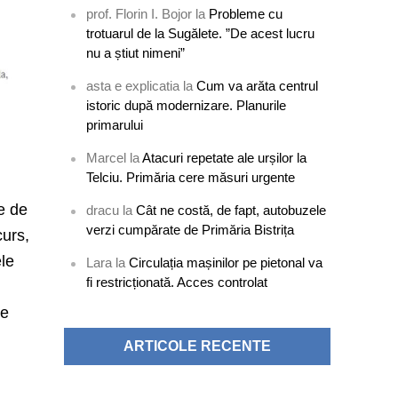
prof. Florin I. Bojor
la
Probleme cu
trotuarul de la Sugălete. ”De acest lucru
nu a știut nimeni”
asta e explicatia
la
Cum va arăta centrul
istoric după modernizare. Planurile
primarului
Marcel
la
Atacuri repetate ale urșilor la
Telciu. Primăria cere măsuri urgente
e de
dracu
la
Cât ne costă, de fapt, autobuzele
verzi cumpărate de Primăria Bistrița
curs,
ele
Lara
la
Circulația mașinilor pe pietonal va
fi restricționată. Acces controlat
re
ARTICOLE RECENTE