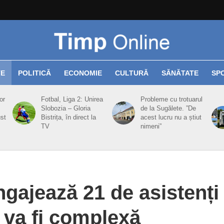
TE
POLITICĂ
ECONOMIE
CULTURĂ
SĂNĂTATE
SP
or
Fotbal, Liga 2: Unirea
Probleme cu trotuarul
Slobozia – Gloria
de la Sugălete. ”De
ust
Bistrița, în direct la
acest lucru nu a știut
TV
nimeni”
ngajează 21 de asistenți
 va fi complexă