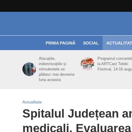
PRIMA PAGINĂ
SOCIAL
ACTUALITA
Alocațiile,
Programul concertel
indemnizațiile și
la ARTCast Teleki
stimulentele se
Festival, 14-16 aug
plătesc mai devreme
luna aceasta
Actualitate
Spitalul Județean a
medicali. Evaluarea