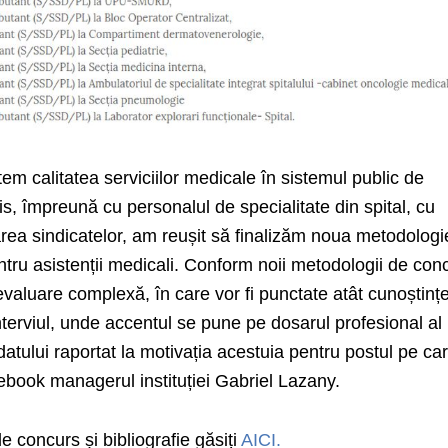
em calitatea serviciilor medicale în sistemul public de
, împreună cu personalul de specialitate din spital, cu
rea sindicatelor, am reușit să finalizăm noua metodologi
tru asistenții medicali. Conform noii metodologii de con
 evaluare complexă, în care vor fi punctate atât cunoștinț
 interviul, unde accentul se pune pe dosarul profesional al
idatului raportat la motivația acestuia pentru postul pe ca
ebook managerul instituției Gabriel Lazany.
 concurs și bibliografie găsiți
AICI.