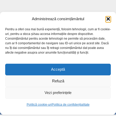
Administrează consimțământul
Pentru a oferi cea mai bună experiență, folosim tehnologii, cum ar fi cookie-
uri, pentru a stoca și/sau accesa informațiile despre dispozitive.
Cele mai citite
Consimțământul pentru aceste tehnologii ne permite să procesăm date,
cum ar fi comportamentul de navigare sau ID-uri unice pe acest site. Dacă
Producție record de prune. Soiul anului,
nu îți dai consimțământul sau îți retragi consimțământul dat poate avea
afecte negative asupra unor anumite funcționalități și funcții.
creat la Stațiunea...
20.9k views
Acceptă
Bilete de tratament balnear în stațiuni prin
Casa de Pensii:...
Refuză
15.7k views
Vezi preferințele
Sute de oameni l-au condus pe ultimul
drum pe Ștefan Sîngeor...
Politică cookie-uri
Politica de confidențialitate
14.8k views