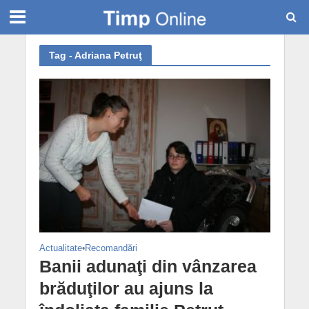
Tag - Adriana Petruţ
Actualitate
•
Recomandări
Banii adunaţi din vânzarea
brăduţilor au ajuns la