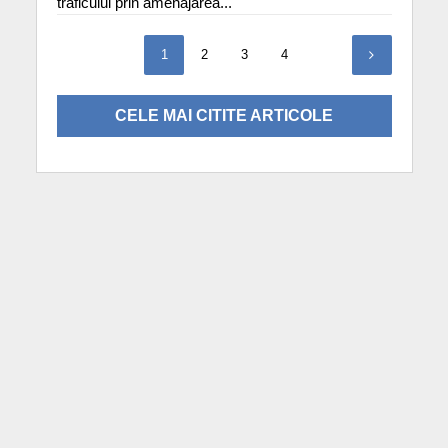
traficului prin amenajarea...
1
2
3
4
CELE MAI CITITE ARTICOLE