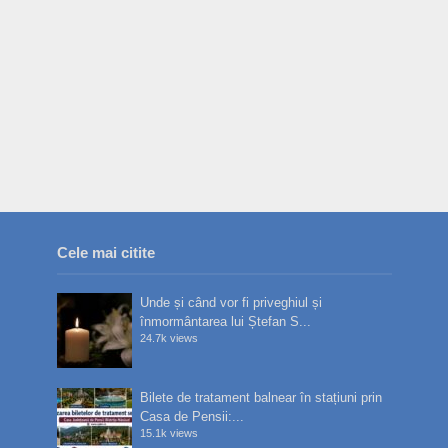
Cele mai citite
Unde și când vor fi priveghiul și
înmormântarea lui Ștefan S...
24.7k views
Bilete de tratament balnear în stațiuni prin
Casa de Pensii:...
15.1k views