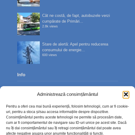
Cât ne costă, de fapt, autobuzele verzi
cumpărate de Primări...
2.8k views
Stare de alertă: Apel pentru reducerea
consumului de energie...
600 views
Info
Despre noi
Administrează consimțământul
Publicitate
Pentru a oferi cea mai bună experiență, folosim tehnologii, cum ar fi cookie-
Contact
uri, pentru a stoca și/sau accesa informațiile despre dispozitive.
Consimțământul pentru aceste tehnologii ne permite să procesăm date,
Politica de confidențialitate
cum ar fi comportamentul de navigare sau ID-uri unice pe acest site. Dacă
nu îți dai consimțământul sau îți retragi consimțământul dat poate avea
Politică cookie-uri (UE)
afecte negative asupra unor anumite funcționalități și funcții.