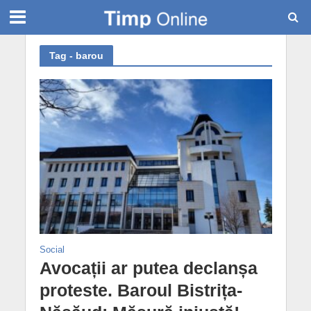
Tag - barou
Social
Avocații ar putea declanșa
proteste. Baroul Bistrița-