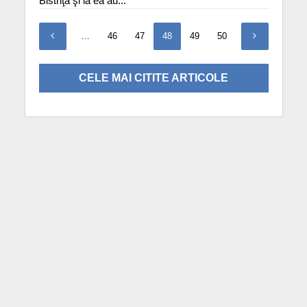
Bistriţa şi la ea au...
1
…
46
47
48
49
50
51
CELE MAI CITITE ARTICOLE