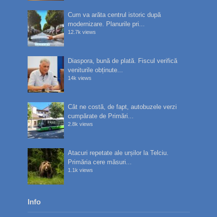
Cum va arăta centrul istoric după
modernizare. Planurile pri...
12.7k views
Diaspora, bună de plată. Fiscul verifică
veniturile obținute...
14k views
Cât ne costă, de fapt, autobuzele verzi
cumpărate de Primări...
2.8k views
Atacuri repetate ale urșilor la Telciu.
Primăria cere măsuri...
1.1k views
Info