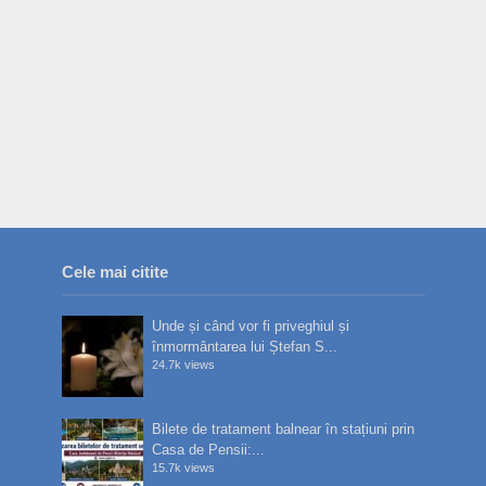
Cele mai citite
Unde și când vor fi priveghiul și
înmormântarea lui Ștefan S...
24.7k views
Bilete de tratament balnear în stațiuni prin
Casa de Pensii:...
15.7k views