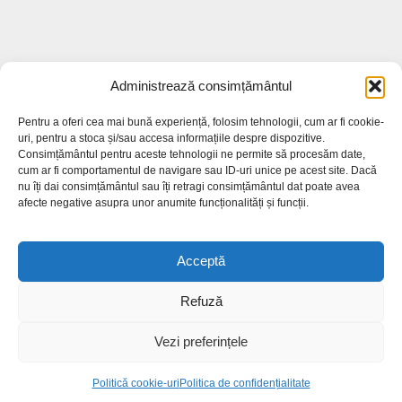
Administrează consimțământul
Pentru a oferi cea mai bună experiență, folosim tehnologii, cum ar fi cookie-
Cele mai citite
uri, pentru a stoca și/sau accesa informațiile despre dispozitive.
Consimțământul pentru aceste tehnologii ne permite să procesăm date,
cum ar fi comportamentul de navigare sau ID-uri unice pe acest site. Dacă
Unde și când vor fi priveghiul și
nu îți dai consimțământul sau îți retragi consimțământul dat poate avea
înmormântarea lui Ștefan S...
afecte negative asupra unor anumite funcționalități și funcții.
24.7k views
Acceptă
Producție record de prune. Soiul anului,
creat la Stațiunea...
18.5k views
Refuză
Vezi preferințele
Bilete de tratament balnear în stațiuni prin
Casa de Pensii:...
Politică cookie-uri
Politica de confidențialitate
15.7k views