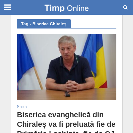
Tag - Biserica Chiraleș
Social
Biserica evanghelică din
Chiraleș va fi preluată fie de