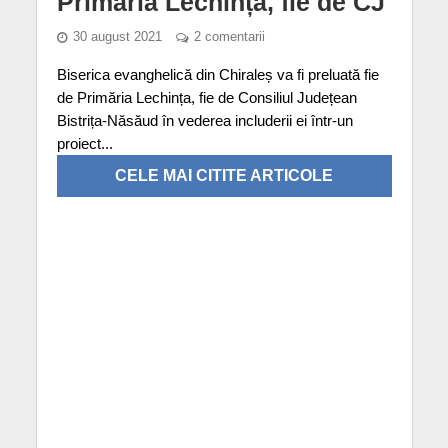
Primăria Lechința, fie de CJ
30 august 2021
2 comentarii
Biserica evanghelică din Chiraleș va fi preluată fie
de Primăria Lechința, fie de Consiliul Județean
Bistrița-Năsăud în vederea includerii ei într-un
proiect...
CELE MAI CITITE ARTICOLE