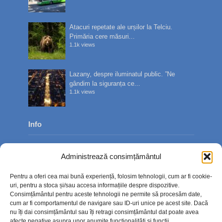
Atacuri repetate ale urșilor la Telciu.
Primăria cere măsuri...
1.1k views
Lazany, despre iluminatul public. ”Ne
gândim la siguranța ce...
1.1k views
Info
Despre noi
Administrează consimțământul
Publicitate
Pentru a oferi cea mai bună experiență, folosim tehnologii, cum ar fi cookie-
Contact
uri, pentru a stoca și/sau accesa informațiile despre dispozitive.
Consimțământul pentru aceste tehnologii ne permite să procesăm date,
Politica de confidențialitate
cum ar fi comportamentul de navigare sau ID-uri unice pe acest site. Dacă
nu îți dai consimțământul sau îți retragi consimțământul dat poate avea
Politică cookie-uri (UE)
afecte negative asupra unor anumite funcționalități și funcții.