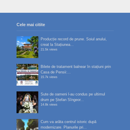
Cele mai citite
Producție record de prune. Soiul anului,
creat la Stațiunea...
21.5k views
Bilete de tratament balnear în stațiuni prin
Casa de Pensii:...
15.7k views
Sute de oameni l-au condus pe ultimul
drum pe Ștefan Sîngeor...
14.8k views
Cum va arăta centrul istoric după
modernizare. Planurile pri...