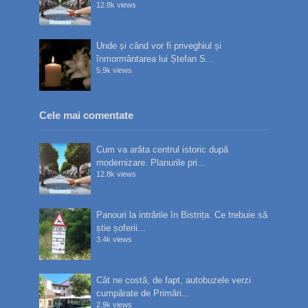
12.8k views
Unde și când vor fi priveghiul și
înmormântarea lui Ștefan S...
5.9k views
Cele mai comentate
Cum va arăta centrul istoric după
modernizare. Planurile pri...
12.8k views
Panouri la intrările în Bistrița. Ce trebuie să
știe șoferii...
3.4k views
Cât ne costă, de fapt, autobuzele verzi
cumpărate de Primări...
2.9k views