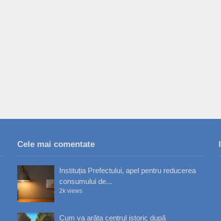
Cele mai comentate
Instituția Prefectului, apel pentru reducerea
consumului de...
2k views
Cum va arăta centrul istoric după