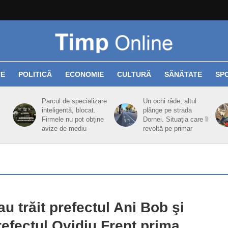
TE
POLITICĂ
ECONOMIE
CULTURĂ
SĂNĂTATE
SP
Parcul de specializare
Un ochi râde, altul
inteligentă, blocat.
plânge pe strada
Firmele nu pot obține
Dornei. Situația care îl
avize de mediu
revoltă pe primar
u trăit prefectul Ani Bob şi
efectul Ovidiu Frenţ prima