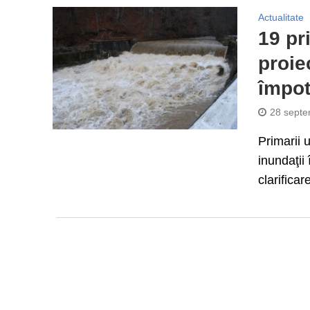
Actualitate
19 pr
proie
împot
28 septe
Primarii u
inundaţii
clarificare