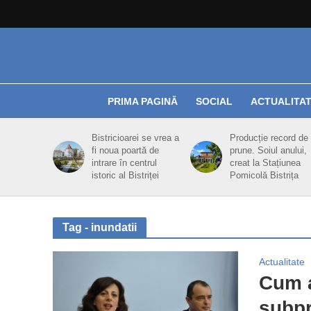
PRIMA PAGINĂ
SOCIAL
ACTUALITA
Bistricioarei se vrea a
Producție record de
fi noua poartă de
prune. Soiul anului,
intrare în centrul
creat la Stațiunea
istoric al Bistriței
Pomicolă Bistrița
Tag - inundatii
Actualitate
Cum a
subpr