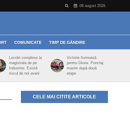
08 august 2026
ORT
COMUNICATE
TIMP DE GÂNDIRE
Lucrări complexe la
Victorie frumoasă
magistrala de pe
pentru Gloria. Punctaj
Industriei. Există
maxim după două
riscul de noi avarii
etape
CELE MAI CITITE ARTICOLE