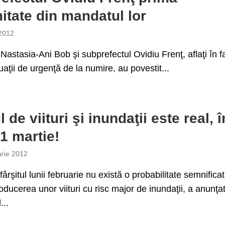
itate din mandatul lor
 2012
 Nastasia-Ani Bob şi subprefectul Ovidiu Frenţ, aflaţi în f
uaţii de urgenţă de la numire, au povestit...
 de viituri şi inundaţii este real, 
1 martie!
arie 2012
ârşitul lunii februarie nu există o probabilitate semnificat
oducerea unor viituri cu risc major de inundaţii, a anunţa
...