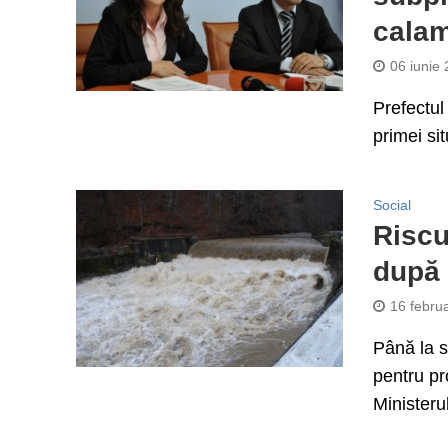
calam
06 iunie
Prefectul
primei sit
Social
Riscul
după 
16 febru
Până la sf
pentru pr
Ministerul