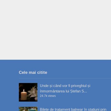
Cele mai citite
Unde și când vor fi priveghiul și
înmormântarea lui Ștefan S...
24.7k views
Bilete de tratament balnear în stațiuni prin