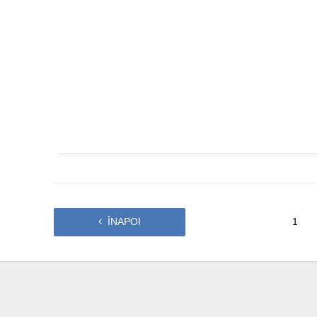
ÎNAPOI
1