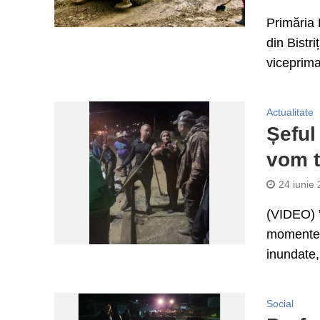
Primăria 
din Bistr
viceprimar
Actualitate
Șeful
vom t
24 iunie
(VIDEO) ”
momente f
inundate,
Social