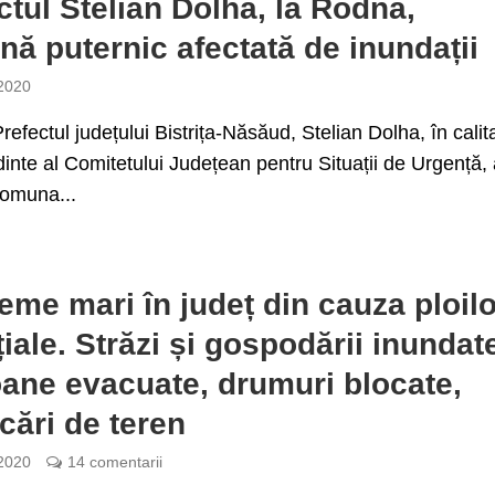
ctul Stelian Dolha, la Rodna,
ă puternic afectată de inundații
 2020
efectul județului Bistrița-Năsăud, Stelian Dolha, în calit
inte al Comitetului Județean pentru Situații de Urgență,
comuna...
eme mari în județ din cauza ploilo
țiale. Străzi și gospodării inundat
ane evacuate, drumuri blocate,
cări de teren
 2020
14 comentarii