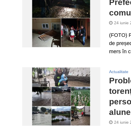
Prefe
comun
24 iunie
(FOTO) Pr
de președ
mers în 
Actualitate
Probl
toren
perso
alune
24 iunie