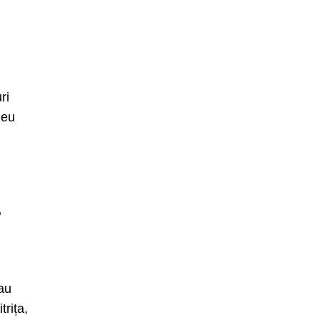
ri
ieu
.
au
rița,