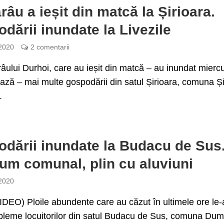
râu a ieșit din matcă la Șirioara.
dării inundate la Livezile
 2020
2 comentarii
âului Durhoi, care au ieșit din matcă – au inundat miercu
ză – mai multe gospodării din satul Șirioara, comuna Ș
.
dării inundate la Budacu de Sus
um comunal, plin cu aluviuni
 2020
EO) Ploile abundente care au căzut în ultimele ore le-
bleme locuitorilor din satul Budacu de Sus, comuna Dumit