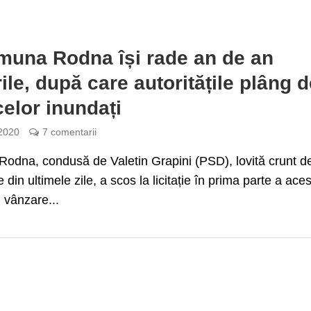
muna Rodna își rade an de an
ile, după care autoritățile plâng 
celor inundați
 2020
7 comentarii
odna, condusă de Valetin Grapini (PSD), lovită crunt d
e din ultimele zile, a scos la licitație în prima parte a aces
 vânzare...