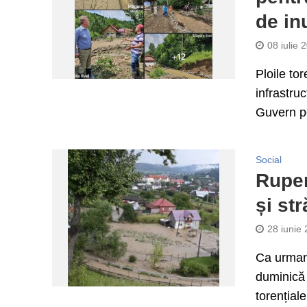
de in
08 iulie 
Ploile to
infrastru
Guvern pe
Social
Ruper
și st
28 iunie
Ca urmare
duminică 
torențiale 