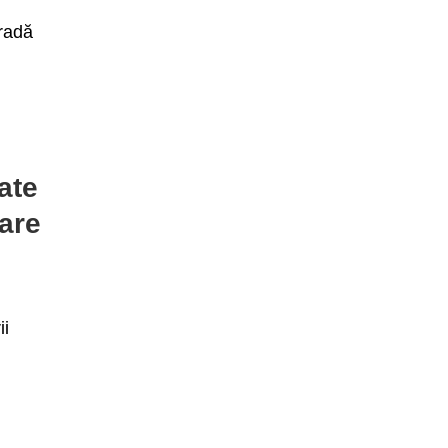
tradă
ate
are
ii