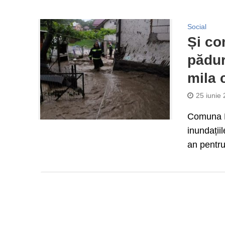
Social
Și co
pădur
mila 
25 iunie
Comuna R
inundațiil
an pentru