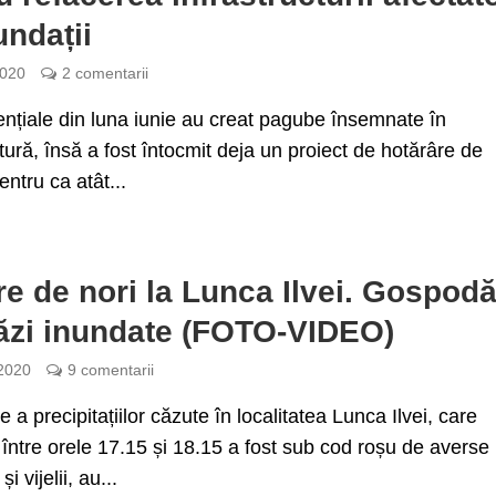
undații
2020
2 comentarii
rențiale din luna iunie au creat pagube însemnate în
ctură, însă a fost întocmit deja un proiect de hotărâre de
ntru ca atât...
e de nori la Lunca Ilvei. Gospodă
răzi inundate (FOTO-VIDEO)
 2020
9 comentarii
 a precipitațiilor căzute în localitatea Lunca Ilvei, care
între orele 17.15 și 18.15 a fost sub cod roșu de averse
și vijelii, au...