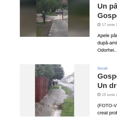
Un pâ
Gospo
17 iunie
Apele pâr
după-amia
Odorhei..
Social
Gospo
Un dr
15 iunie
(FOTO-VID
creat pro