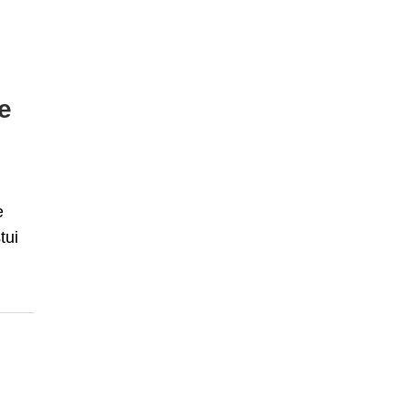
de
e
tui