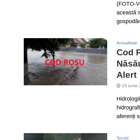
(FOTO-VI
această s
gospodării
Actualitate
Cod R
Năsău
Alert
23 iunie
Hidrologi
hidrograf
aferenți s
Social