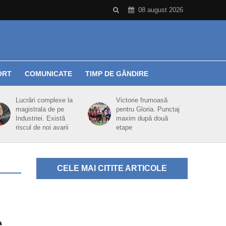
08 august 2026
ORT
COMUNICATE
TIMP DE GÂNDIRE
Lucrări complexe la
Victorie frumoasă
magistrala de pe
pentru Gloria. Punctaj
Industriei. Există
maxim după două
riscul de noi avarii
etape
CELE MAI CITITE ARTICOLE
e