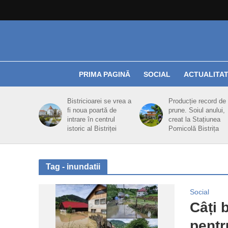
PRIMA PAGINĂ
SOCIAL
ACTUALITA
Bistricioarei se vrea a
Producție record de
fi noua poartă de
prune. Soiul anului,
intrare în centrul
creat la Stațiunea
istoric al Bistriței
Pomicolă Bistrița
Tag - inundatii
Social
Câți 
pentr