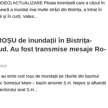
DEO) ACTUALIZARE Ploaia torențială care a căzut în
eară a inundat mai multe străzi din Bistrița, a intrat în
 și în curți. Valea...
OȘU de inundații în Bistrița-
d. Au fost transmise mesaje Ro-
 2020
i au emis cod roșu de inundații pe râurile din bazinul
ic Someșul Mare – bazin amonte S.H. Nepos și afluenții
ectorului aval S.H...