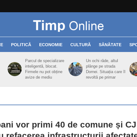
TE
POLITICĂ
ECONOMIE
CULTURĂ
SĂNĂTATE
SP
Parcul de specializare
Un ochi râde, altul
inteligentă, blocat.
plânge pe strada
Firmele nu pot obține
Dornei. Situația care îl
avize de mediu
revoltă pe primar
bani vor primi 40 de comune și CJ
u refacerea infrastructurii afectat