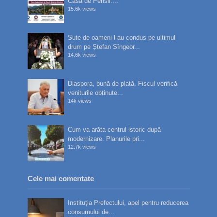
Casa de Pensii:...
15.6k views
Sute de oameni l-au condus pe ultimul
drum pe Ștefan Sîngeor...
14.6k views
Diaspora, bună de plată. Fiscul verifică
veniturile obținute...
14k views
Cum va arăta centrul istoric după
modernizare. Planurile pri...
12.7k views
Cele mai comentate
Instituția Prefectului, apel pentru reducerea
consumului de...