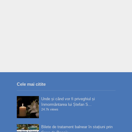
Cele mai citite
Unde și când vor fi priveghiul și
înmormântarea lui Ștefan S...
24.7k views
Bilete de tratament balnear în stațiuni prin