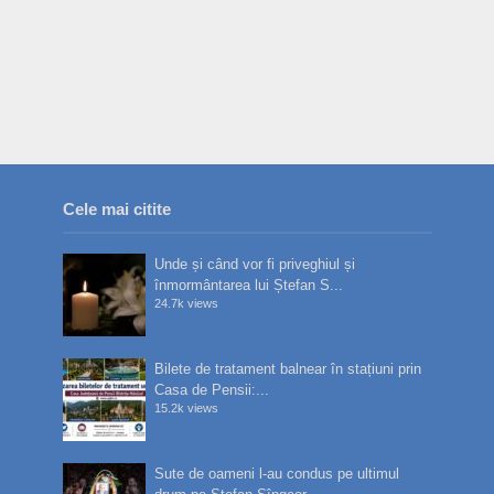
Cele mai citite
Unde și când vor fi priveghiul și
înmormântarea lui Ștefan S...
24.7k views
Bilete de tratament balnear în stațiuni prin
Casa de Pensii:...
15.2k views
Sute de oameni l-au condus pe ultimul