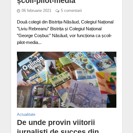
școli-pilot-media
06 februarie 2021
5 comentarii
Două colegii din Bistrița-Năsăud, Colegiul Național
”Liviu Rebreanu” Bistrița și Colegiul Național
”George Coșbuc” Năsăud, vor funcționa ca școli-
pilot-media...
Actualitate
De unde provin viitorii
jurnalişti de succes din