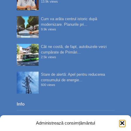
13.9k views
Cum va arăta centrul istoric după
modernizare. Planurile pri...
9.9k views
Cât ne costă, de fapt, autobuzele verzi
cumpărate de Primări...
2.5k views
Stare de alertă: Apel pentru reducerea
consumului de energie...
600 views
Info
Despre noi
Administrează consimțământul
Publicitate