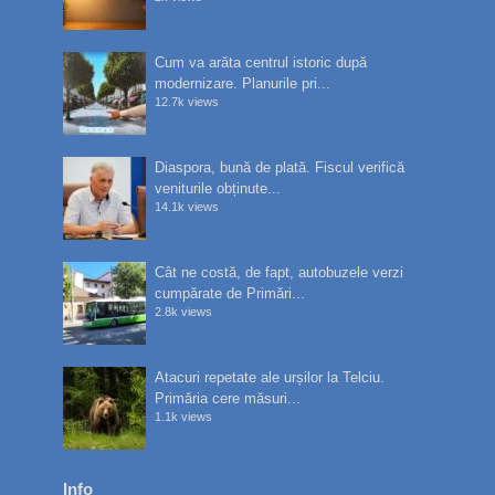
Cum va arăta centrul istoric după
modernizare. Planurile pri...
12.7k views
Diaspora, bună de plată. Fiscul verifică
veniturile obținute...
14.1k views
Cât ne costă, de fapt, autobuzele verzi
cumpărate de Primări...
2.8k views
Atacuri repetate ale urșilor la Telciu.
Primăria cere măsuri...
1.1k views
Info