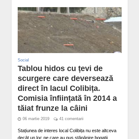
Social
Tablou hidos cu țevi de
scurgere care deversează
direct în lacul Colibița.
Comisia înființată în 2014 a
tăiat frunze la câini
06 martie 2019
41 comentarii
Stațiunea de interes local Colibița nu este altceva
decât un loc pe care au pus stăpânire bogații