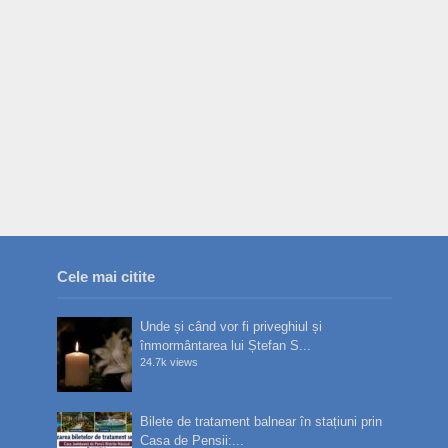
Cele mai citite
Unde și când vor fi priveghiul și
înmormântarea lui Ștefan S...
24.7k views
Bilete de tratament balnear în stațiuni prin
Casa de Pensii:...