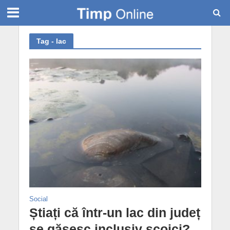
Tag - lac
Social
Știați că într-un lac din județ
se găsesc inclusiv scoici?