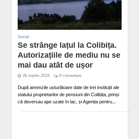
Social
Se strânge lațul la Colibița.
Autorizațiile de mediu nu se
mai dau atât de ușor
26 martie 2019
8 comentarii
După amenzile usturătoare date de trei instituții ale
statului proprietarilor de pensiuni din Colibița, prinși
că deversau ape uzate în lac, și Agenția pentru...