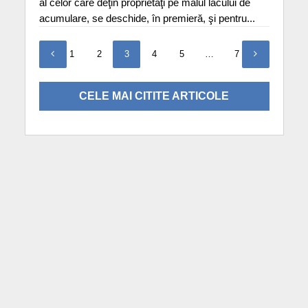
al celor care deţin proprietăţi pe malul lacului de
acumulare, se deschide, în premieră, şi pentru...
1
2
3
4
5
…
7
CELE MAI CITITE ARTICOLE