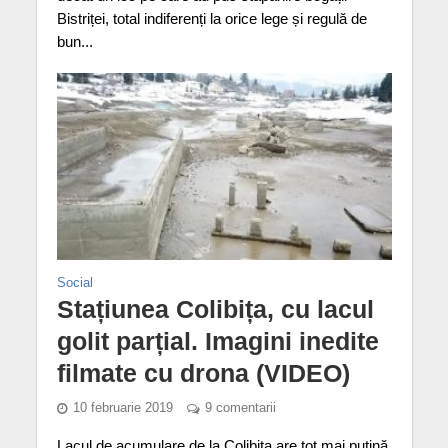
Bistriței, total indiferenți la orice lege și regulă de
bun...
Social
Stațiunea Colibița, cu lacul
golit parțial. Imagini inedite
filmate cu drona (VIDEO)
10 februarie 2019
9 comentarii
Lacul de acumulare de la Colibița are tot mai puțină