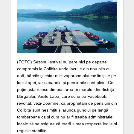
(FOTO) Sezonul estival nu pare nici pe departe
compromis la Colibița unde lacul e din nou plin cu
apă, bărcile și chiar mici vaporașe plutesc liniștite pe
luciul apei, iar cabanele și pensiunile sunt pline. Cel
puțin asta reiese din postarea primarului din Bistrița
Bârgăului, Vasile Laba, care scrie pe Facebook,
revoltat, vezi-Doamne, că proprietarii de pensiuni din
Colibița sunt nesimțiți și aruncă gunoiul pe lângă
tomberoane ca și cum nu ar fi treaba administrației
locale să se asigure că toată lumea respectă legile și
regulile stabilite.