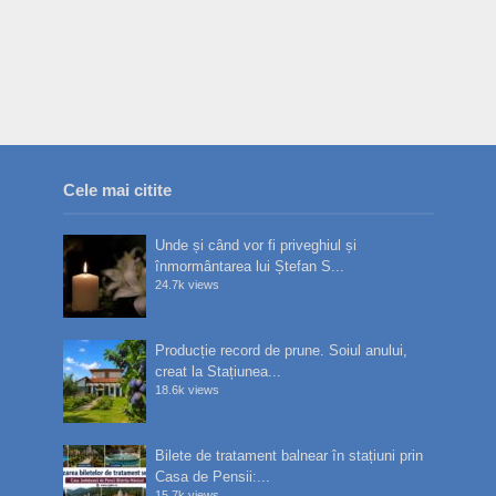
Cele mai citite
Unde și când vor fi priveghiul și
înmormântarea lui Ștefan S...
24.7k views
Producție record de prune. Soiul anului,
creat la Stațiunea...
18.6k views
Bilete de tratament balnear în stațiuni prin
Casa de Pensii:...
15.7k views