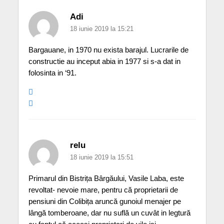
Adi
18 iunie 2019 la 15:21
Bargauane, in 1970 nu exista barajul. Lucrarile de
constructie au inceput abia in 1977 si s-a dat in
folosinta in ‘91.
relu
18 iunie 2019 la 15:51
Primarul din Bistrița Bârgăului, Vasile Laba, este
revoltat- nevoie mare, pentru că proprietarii de
pensiuni din Colibița aruncă gunoiul menajer pe
lângă tomberoane, dar nu suflă un cuvât in legtură