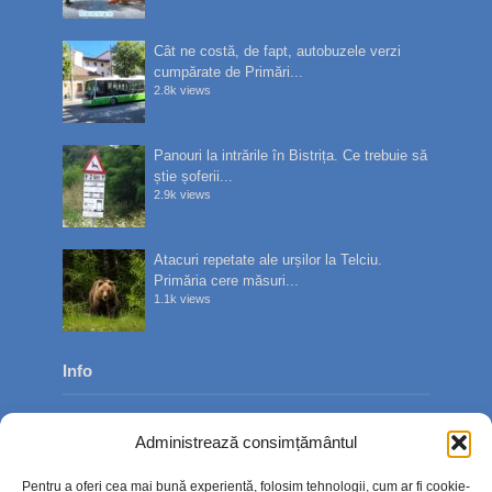
Cât ne costă, de fapt, autobuzele verzi
cumpărate de Primări...
2.8k views
Panouri la intrările în Bistrița. Ce trebuie să
știe șoferii...
2.9k views
Atacuri repetate ale urșilor la Telciu.
Primăria cere măsuri...
1.1k views
Info
Despre noi
Administrează consimțământul
Publicitate
Pentru a oferi cea mai bună experiență, folosim tehnologii, cum ar fi cookie-