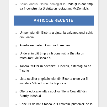
Balan Marius -Horea- ecologist
la
Unde și în cât timp
va fi construit la Bistrița un restaurant McDonald’s
ARTICOLE RECENTE
Un pompier din Bistrița a ajutat la salvarea unui schit
din Grecia
Avertizare meteo. Cum va fi vremea
Unde și în cât timp va fi construit la Bistrița un
restaurant McDonald’s
Tabăra ”Militar în devenire”. Liceenii, așteptați să se
înscrie
Lista școlilor și grădinițelor din Bistrița unde vor fi
instalate 50 de turnuri hidroponice
Oferta educațională a școlilor ”Henri Coandă” din
Bistrița-Năsăud
Concurs de bătut toaca la ”Festivalul prieteniei” de la