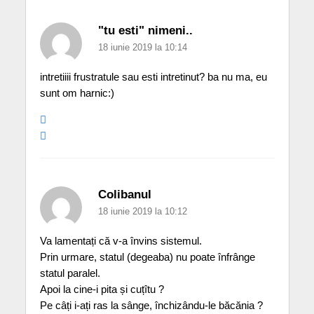
"tu esti" nimeni..
18 iunie 2019 la 10:14
intretiiii frustratule sau esti intretinut? ba nu ma, eu
sunt om harnic:)
Colibanul
18 iunie 2019 la 10:12
Va lamentați că v-a învins sistemul.
Prin urmare, statul (degeaba) nu poate înfrânge
statul paralel.
Apoi la cine-i pita și cuțîtu ?
Pe câți i-ați ras la sânge, închizându-le băcănia ?