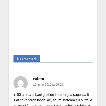
8 comentarii
ruleta
18 iunie 2019 la 09:26
in 90 am avut bani grei! de imi mergea capul sa fi
luat ceva teren langa lac, acum stateam cu burta la
soare si (…) femei… asa. i am cheltuit la ruleta iar