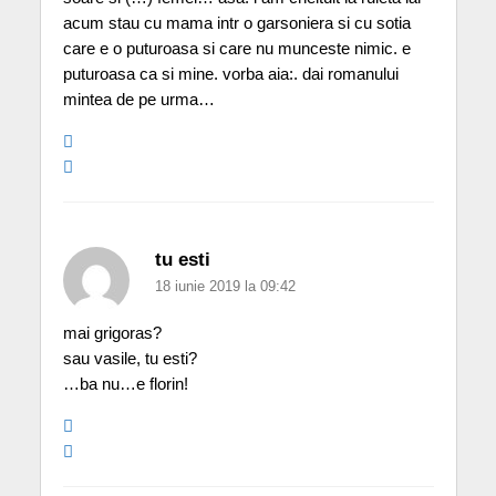
acum stau cu mama intr o garsoniera si cu sotia
care e o puturoasa si care nu munceste nimic. e
puturoasa ca si mine. vorba aia:. dai romanului
mintea de pe urma…
tu esti
18 iunie 2019 la 09:42
mai grigoras?
sau vasile, tu esti?
…ba nu…e florin!