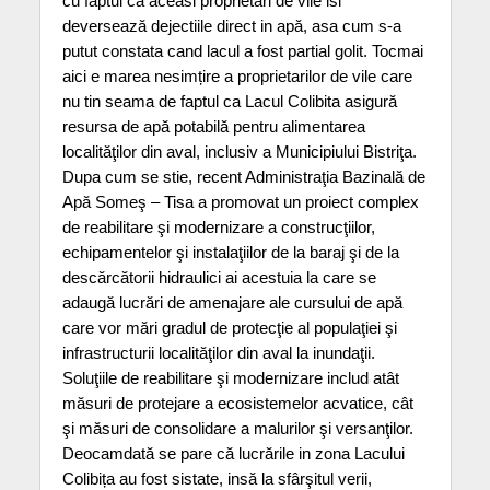
cu faptul că aceasi proprietari de vile isi
deversează dejectiile direct in apă, asa cum s-a
putut constata cand lacul a fost partial golit. Tocmai
aici e marea nesimțire a proprietarilor de vile care
nu tin seama de faptul ca Lacul Colibita asigură
resursa de apă potabilă pentru alimentarea
localităţilor din aval, inclusiv a Municipiului Bistriţa.
Dupa cum se stie, recent Administraţia Bazinală de
Apă Someş – Tisa a promovat un proiect complex
de reabilitare şi modernizare a construcţiilor,
echipamentelor şi instalaţiilor de la baraj şi de la
descărcătorii hidraulici ai acestuia la care se
adaugă lucrări de amenajare ale cursului de apă
care vor mări gradul de protecţie al populaţiei şi
infrastructurii localităţilor din aval la inundaţii.
Soluţiile de reabilitare şi modernizare includ atât
măsuri de protejare a ecosistemelor acvatice, cât
şi măsuri de consolidare a malurilor şi versanţilor.
Deocamdată se pare că lucrările in zona Lacului
Colibița au fost sistate, insă la sfârşitul verii,