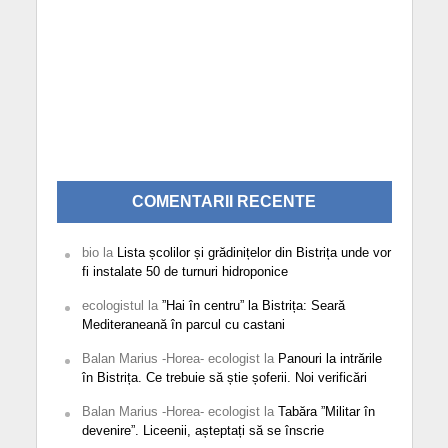
COMENTARII RECENTE
bio
la
Lista școlilor și grădinițelor din Bistrița unde vor
fi instalate 50 de turnuri hidroponice
ecologistul
la
”Hai în centru” la Bistrița: Seară
Mediteraneană în parcul cu castani
Balan Marius -Horea- ecologist
la
Panouri la intrările
în Bistrița. Ce trebuie să știe șoferii. Noi verificări
Balan Marius -Horea- ecologist
la
Tabăra ”Militar în
devenire”. Liceenii, așteptați să se înscrie