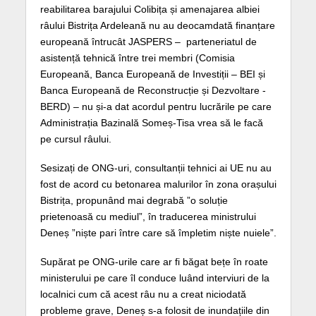
reabilitarea barajului Colibița și amenajarea albiei
râului Bistrița Ardeleană nu au deocamdată finanțare
europeană întrucât JASPERS – parteneriatul de
asistență tehnică între trei membri (Comisia
Europeană, Banca Europeană de Investiții – BEI și
Banca Europeană de Reconstrucție și Dezvoltare -
BERD) – nu și-a dat acordul pentru lucrările pe care
Administrația Bazinală Someș-Tisa vrea să le facă
pe cursul râului.
Sesizați de ONG-uri, consultanții tehnici ai UE nu au
fost de acord cu betonarea malurilor în zona orașului
Bistrița, propunând mai degrabă ”o soluție
prietenoasă cu mediul”, în traducerea ministrului
Deneș ”niște pari între care să împletim niște nuiele”.
Supărat pe ONG-urile care ar fi băgat bețe în roate
ministerului pe care îl conduce luând interviuri de la
localnici cum că acest râu nu a creat niciodată
probleme grave, Deneș s-a folosit de inundațiile din