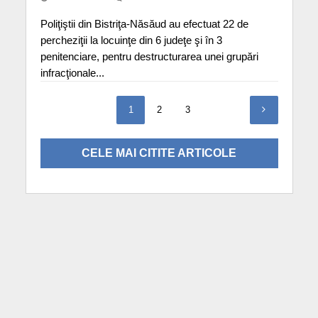
Poliţiştii din Bistriţa-Năsăud au efectuat 22 de
percheziţii la locuinţe din 6 judeţe şi în 3
penitenciare, pentru destructurarea unei grupări
infracţionale...
1
2
3
CELE MAI CITITE ARTICOLE