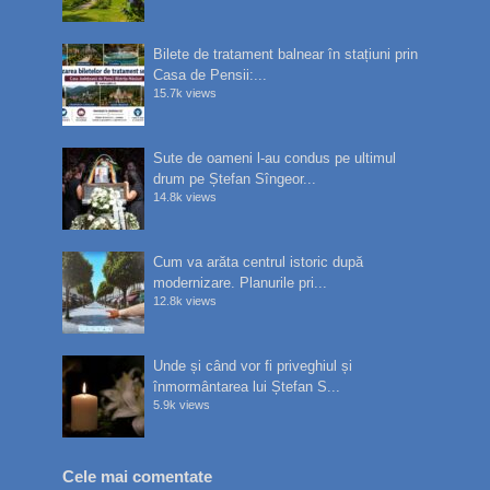
Bilete de tratament balnear în stațiuni prin
Casa de Pensii:...
15.7k views
Sute de oameni l-au condus pe ultimul
drum pe Ștefan Sîngeor...
14.8k views
Cum va arăta centrul istoric după
modernizare. Planurile pri...
12.8k views
Unde și când vor fi priveghiul și
înmormântarea lui Ștefan S...
5.9k views
Cele mai comentate