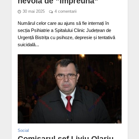
nevoia de ”Împreună”
30 mai 2025
4 comentarii
Numărul celor care au ajuns să fie internați în
secția Psihiatrie a Spitalului Clinic Județean de
Urgență Bistrița cu psihoze, depresie și tentativă
suicidală...
Social
Comisarul şef Liviu Olariu,