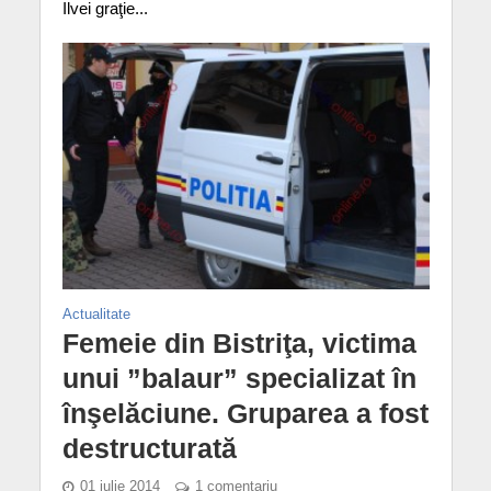
Ilvei graţie...
Actualitate
Femeie din Bistriţa, victima
unui ”balaur” specializat în
înşelăciune. Gruparea a fost
destructurată
01 iulie 2014
1 comentariu