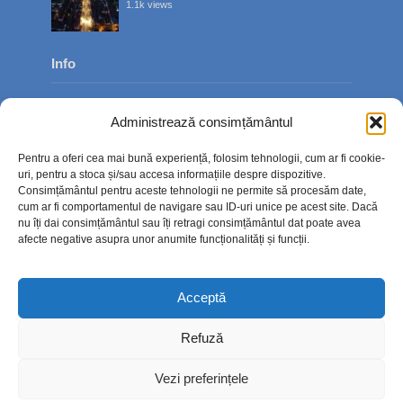
1.1k views
Info
Despre noi
Administrează consimțământul
Publicitate
Pentru a oferi cea mai bună experiență, folosim tehnologii, cum ar fi cookie-
Contact
uri, pentru a stoca și/sau accesa informațiile despre dispozitive.
Consimțământul pentru aceste tehnologii ne permite să procesăm date,
Politica de confidențialitate
cum ar fi comportamentul de navigare sau ID-uri unice pe acest site. Dacă
nu îți dai consimțământul sau îți retragi consimțământul dat poate avea
Politică cookie-uri (UE)
afecte negative asupra unor anumite funcționalități și funcții.
Acceptă
Refuză
Vezi preferințele