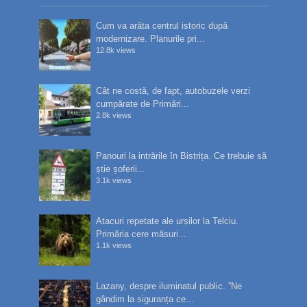
Cum va arăta centrul istoric după
modernizare. Planurile pri...
12.8k views
Cât ne costă, de fapt, autobuzele verzi
cumpărate de Primări...
2.8k views
Panouri la intrările în Bistrița. Ce trebuie să
știe șoferii...
3.1k views
Atacuri repetate ale urșilor la Telciu.
Primăria cere măsuri...
1.1k views
Lazany, despre iluminatul public. ”Ne
gândim la siguranța ce...