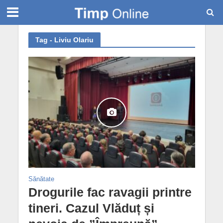
Tag - Liviu Olariu
Sănătate
Drogurile fac ravagii printre
tineri. Cazul Vlăduț și