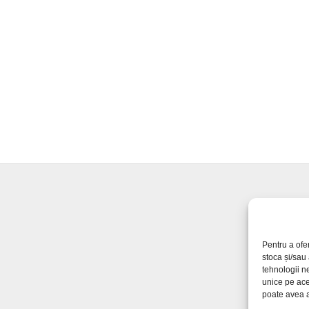
Pentru a ofe
stoca și/sau
tehnologii n
unice pe ace
poate avea a