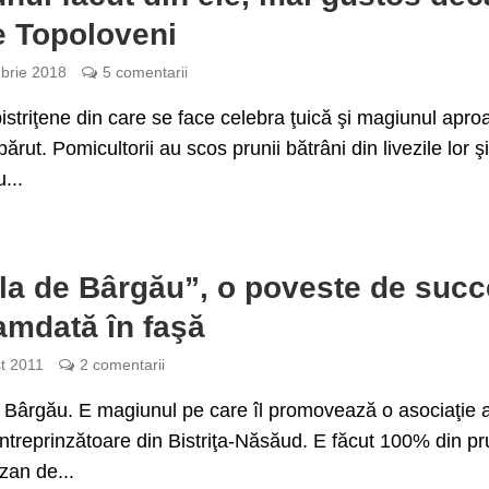
e Topoloveni
brie 2018
5 comentarii
istriţene din care se face celebra ţuică şi magiunul apro
ărut. Pomicultorii au scos prunii bătrâni din livezile lor şi
u...
la de Bârgău”, o poveste de suc
mdată în faşă
t 2011
2 comentarii
 Bârgău. E magiunul pe care îl promovează o asociaţie 
întreprinzătoare din Bistriţa-Năsăud. E făcut 100% din pr
azan de...