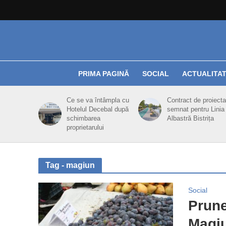
PRIMA PAGINĂ
SOCIAL
ACTUALITA
Ce se va întâmpla cu
Contract de proiecta
Hotelul Decebal după
semnat pentru Linia
schimbarea
Albastră Bistrița
proprietarului
Tag - magiun
Social
Prune
Magiu