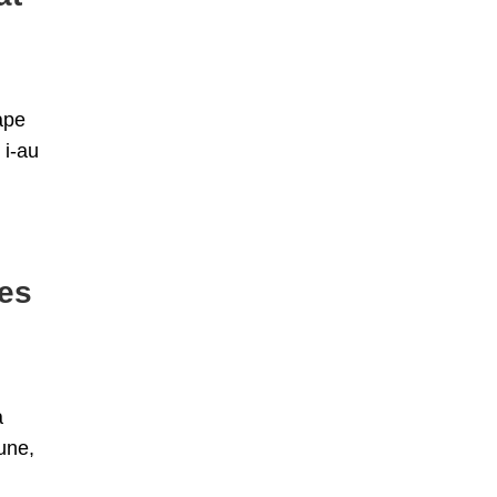
ape
 i-au
ces
a
une,