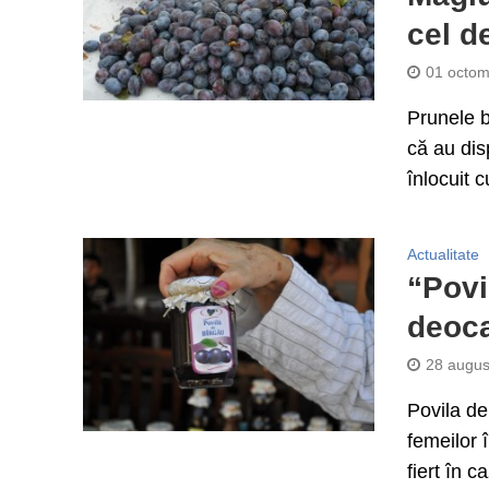
cel d
01 octom
Prunele b
că au disp
înlocuit c
Actualitate
“Povi
deoca
28 augus
Povila de
femeilor 
fiert în c