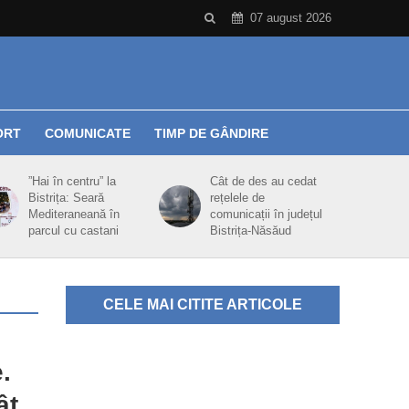
07 august 2026
ORT
COMUNICATE
TIMP DE GÂNDIRE
”Hai în centru” la
Cât de des au cedat
Bistrița: Seară
rețelele de
Mediteraneană în
comunicații în județul
parcul cu castani
Bistrița-Năsăud
CELE MAI CITITE ARTICOLE
.
ât