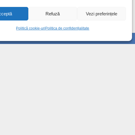
cceptă
Refuză
Vezi preferințele
Politică cookie-uri
Politica de confidențialitate
Info
Despre noi
Publicitate
Contact
Politica de confidențialitate
Politică cookie-uri (UE)