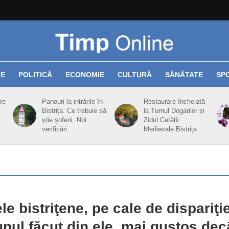
TE
POLITICĂ
ECONOMIE
CULTURĂ
SĂNĂTATE
SP
re
Panouri la intrările în
Restaurare încheiată
Bistrița. Ce trebuie să
la Turnul Dogarilor și
știe șoferii. Noi
Zidul Cetății
verificări
Medievale Bistrița
le bistriţene, pe cale de dispariţie
nul făcut din ele, mai gustos dec