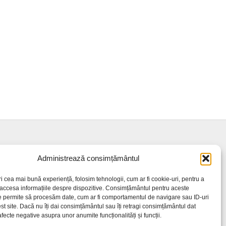
Administrează consimțământul
ri cea mai bună experiență, folosim tehnologii, cum ar fi cookie-uri, pentru a
 accesa informațiile despre dispozitive. Consimțământul pentru aceste
e permite să procesăm date, cum ar fi comportamentul de navigare sau ID-uri
st site. Dacă nu îți dai consimțământul sau îți retragi consimțământul dat
fecte negative asupra unor anumite funcționalități și funcții.