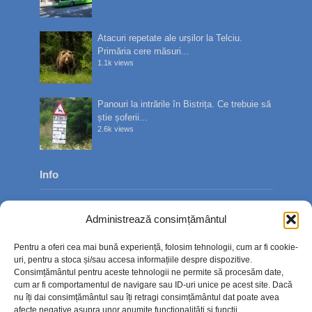
Atacuri repetate ale urșilor la Telciu.
Primăria cere măsuri...
1.1k views
Panouri la intrările în Bistrița. Ce trebuie să
știe șoferii...
2.6k views
Info
Despre noi
Administrează consimțământul
Publicitate
Pentru a oferi cea mai bună experiență, folosim tehnologii, cum ar fi cookie-
Contact
uri, pentru a stoca și/sau accesa informațiile despre dispozitive.
Consimțământul pentru aceste tehnologii ne permite să procesăm date,
Politica de confidențialitate
cum ar fi comportamentul de navigare sau ID-uri unice pe acest site. Dacă
nu îți dai consimțământul sau îți retragi consimțământul dat poate avea
Politică cookie-uri (UE)
afecte negative asupra unor anumite funcționalități și funcții.