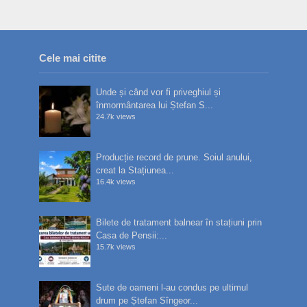
Cele mai citite
Unde și când vor fi priveghiul și
înmormântarea lui Ștefan S...
24.7k views
Producție record de prune. Soiul anului,
creat la Stațiunea...
16.4k views
Bilete de tratament balnear în stațiuni prin
Casa de Pensii:...
15.7k views
Sute de oameni l-au condus pe ultimul
drum pe Ștefan Sîngeor...