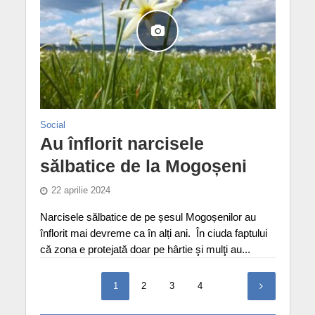
Social
Au înflorit narcisele
sălbatice de la Mogoșeni
22 aprilie 2024
Narcisele sălbatice de pe șesul Mogoșenilor au
înflorit mai devreme ca în alți ani. În ciuda faptului
că zona e protejată doar pe hârtie şi mulţi au...
1
2
3
4