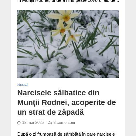
în Munții Rodnei, unde a nins peste covorul alb de...
Social
Narcisele sălbatice din
Munții Rodnei, acoperite de
un strat de zăpadă
12 mai 2025
2 comentarii
După o zi frumoasă de sâmbătă în care narcisele