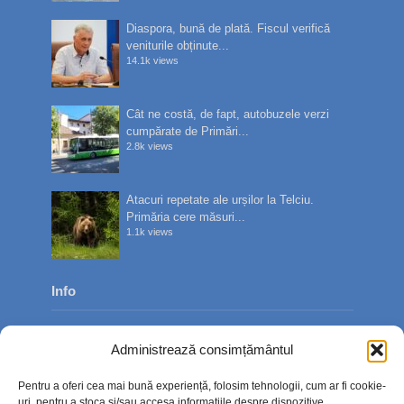
Diaspora, bună de plată. Fiscul verifică
veniturile obținute...
14.1k views
Cât ne costă, de fapt, autobuzele verzi
cumpărate de Primări...
2.8k views
Atacuri repetate ale urșilor la Telciu.
Primăria cere măsuri...
1.1k views
Info
Despre noi
Administrează consimțământul
Publicitate
Pentru a oferi cea mai bună experiență, folosim tehnologii, cum ar fi cookie-
Contact
uri, pentru a stoca și/sau accesa informațiile despre dispozitive.