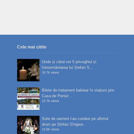
Cele mai citite
Unde și când vor fi priveghiul și
înmormântarea lui Ștefan S...
24.7k views
Bilete de tratament balnear în stațiuni prin
Casa de Pensii:...
15.7k views
Sute de oameni l-au condus pe ultimul
drum pe Ștefan Sîngeor...
14.8k views