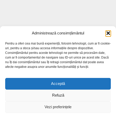
Administrează consimțământul
Pentru a oferi cea mai bună experiență, folosim tehnologii, cum ar fi cookie-
Cele mai citite
uri, pentru a stoca și/sau accesa informațiile despre dispozitive.
Consimțământul pentru aceste tehnologii ne permite să procesăm date,
Unde și când vor fi priveghiul și
cum ar fi comportamentul de navigare sau ID-uri unice pe acest site. Dacă
nu îți dai consimțământul sau îți retragi consimțământul dat poate avea
înmormântarea lui Ștefan S...
afecte negative asupra unor anumite funcționalități și funcții.
24.7k views
Producție record de prune. Soiul anului,
Acceptă
creat la Stațiunea...
16.7k views
Refuză
Vezi preferințele
Bilete de tratament balnear în stațiuni prin
Casa de Pensii:...
15.7k views