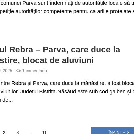
i comunei Parva sunt îndemnați de autoritățile locale să t
 petiție autorităților competente pentru ca ariile protejate
l Rebra – Parva, care duce la
tire, blocat de aluviuni
t 2025
1 comentariu
ntre Rebra și Parva, care duce la mănăstire, a fost bloca
viunilor. Județul Bistrița-Năsăud este sub cod galben și
 de...
2
3
…
11
ÎNAINTE