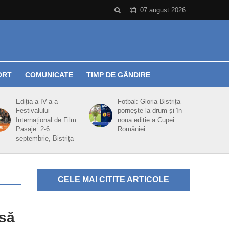
07 august 2026
ORT
COMUNICATE
TIMP DE GÂNDIRE
Ediția a IV-a a
Fotbal: Gloria Bistrița
Festivalului
pornește la drum și în
Internațional de Film
noua ediție a Cupei
Pasaje: 2-6
României
septembrie, Bistrița
CELE MAI CITITE ARTICOLE
 să