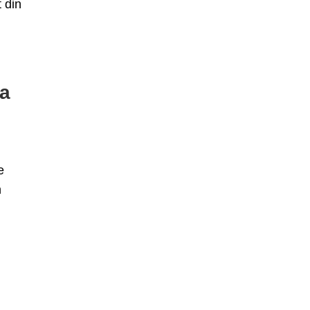
 din
la
e
n