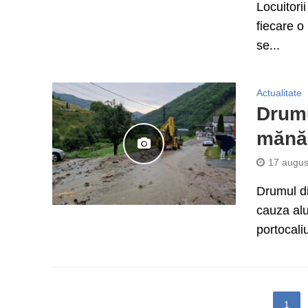
Locuitori
fiecare o
se...
Actualitate
Drumu
mănăs
17 augus
Drumul di
cauza alu
portocaliu
1