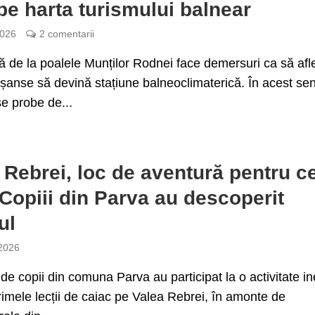
 pe harta turismului balnear
2026
2 comentarii
de la poalele Munților Rodnei face demersuri ca să afl
șanse să devină stațiune balneoclimaterică. În acest se
se probe de...
 Rebrei, loc de aventură pentru ce
 Copiii din Parva au descoperit
ul
 2026
de copii din comuna Parva au participat la o activitate in
rimele lecții de caiac pe Valea Rebrei, în amonte de