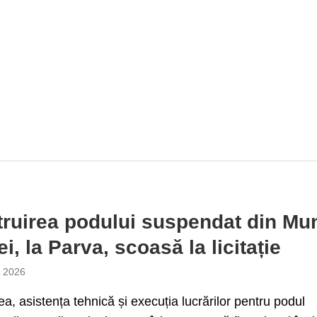
ruirea podului suspendat din Mun
i, la Parva, scoasă la licitație
e 2026
ea, asistența tehnică și execuția lucrărilor pentru podul