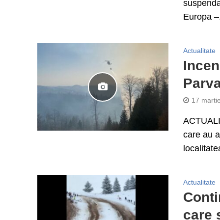
suspendat
Europa –.
Actualitate
Incen
Parva,
17 marti
ACTUALIZA
care au a
localitat
Actualitate
Conti
care s