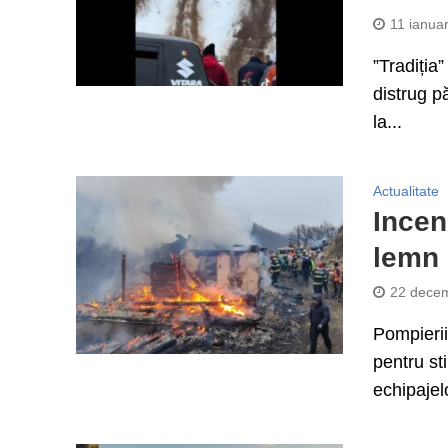
11 ianua
”Tradiția
distrug p
la...
Actualitate
Incen
lemn 
22 decem
Pompierii
pentru st
echipajelo