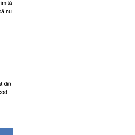
rimită
 să nu
t din
 cod