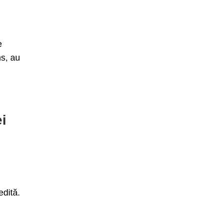
e
ns, au
i
edită.