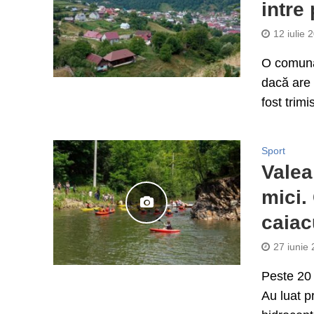
intre
12 iulie 
O comună 
dacă are 
fost trimi
Sport
Valea
mici.
caiac
27 iunie
Peste 20 
Au luat p