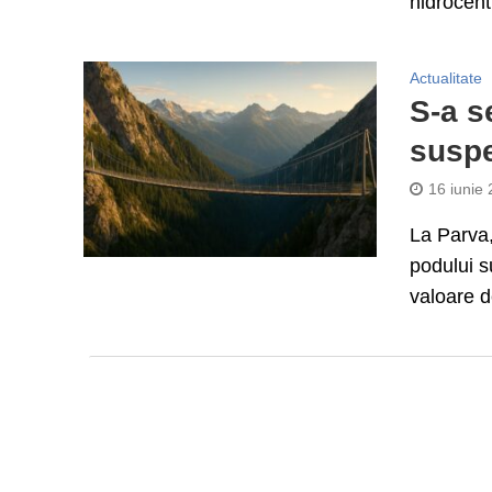
hidrocentr
Actualitate
S-a s
suspe
16 iunie
La Parva,
podului s
valoare d