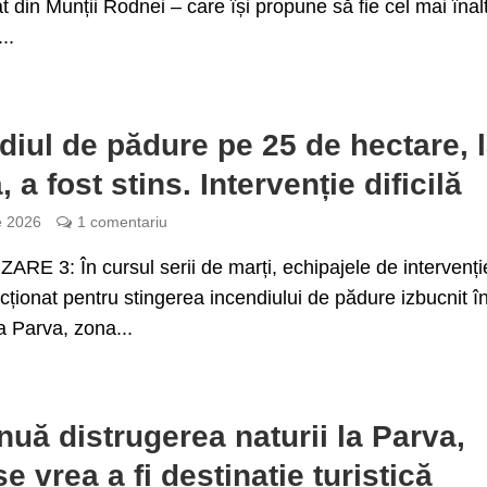
 din Munții Rodnei – care își propune să fie cel mai înalt
..
diul de pădure pe 25 de hectare, 
 a fost stins. Intervenție dificilă
e 2026
1 comentariu
RE 3: În cursul serii de marți, echipajele de intervenți
cționat pentru stingerea incendiului de pădure izbucnit î
ea Parva, zona...
nuă distrugerea naturii la Parva,
e vrea a fi destinație turistică