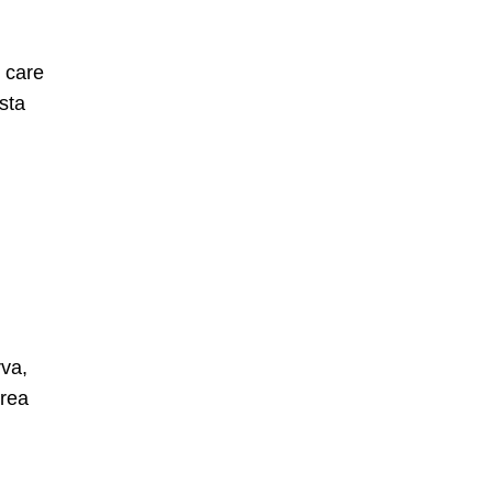
– care
sta
rva,
irea