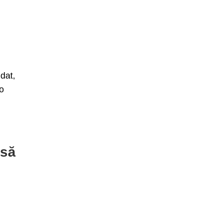
dat,
ro
 să