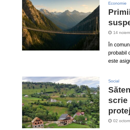
Economie
Primi
suspe
14 noiem
În comuna
probabil 
este asig
Social
Săten
scrie 
prote
02 octom