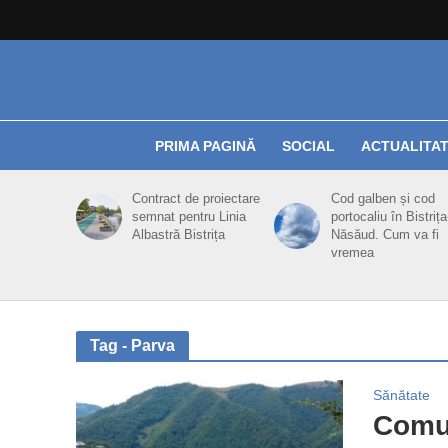
PRIMA PAGINĂ
SOCIAL
ACTUALITA
Contract de proiectare
Cod galben și cod
semnat pentru Linia
portocaliu în Bistrița
Albastră Bistrița
Năsăud. Cum va fi
vremea
Tag - Parva
Sănătate
Comun