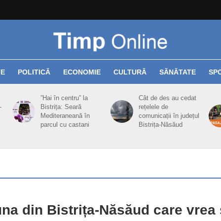
TE
POLITICĂ
ECONOMIE
CULTURĂ
SĂNĂTATE
SP
”Hai în centru” la
Cât de des au cedat
-
Bistrița: Seară
rețelele de
Mediteraneană în
comunicații în județul
parcul cu castani
Bistrița-Năsăud
a din Bistrița-Năsăud care vrea