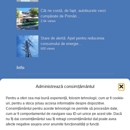
Cât ne costă, de fapt, autobuzele verzi
cumpărate de Primări...
2.6k views
Stare de alertă: Apel pentru reducerea
consumului de energie...
600 views
Info
Despre noi
Administrează consimțământul
Publicitate
Pentru a oferi cea mai bună experiență, folosim tehnologii, cum ar fi cookie-
Contact
uri, pentru a stoca și/sau accesa informațiile despre dispozitive.
Consimțământul pentru aceste tehnologii ne permite să procesăm date,
Politica de confidențialitate
cum ar fi comportamentul de navigare sau ID-uri unice pe acest site. Dacă
nu îți dai consimțământul sau îți retragi consimțământul dat poate avea
Politică cookie-uri (UE)
afecte negative asupra unor anumite funcționalități și funcții.