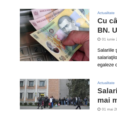
Actualitate
Cu câ
BN. U
01 iunie
Salariile 
salariaţi
egaleze câ
Actualitate
Salar
mai mi
01 mai 2