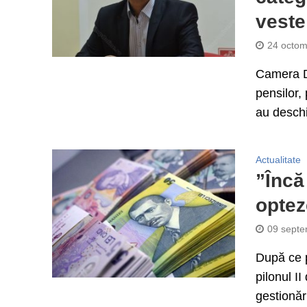
veste
24 octom
Camera De
pensilor,
au deschi
Actualitate
”Încă
optez
09 septe
După ce p
pilonul I
gestionări