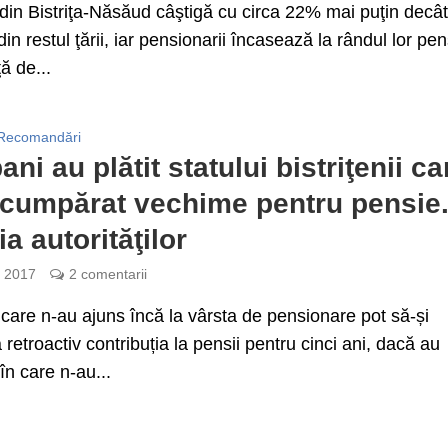
i din Bistriţa-Năsăud câştigă cu circa 22% mai puţin decâ
din restul ţării, iar pensionarii încasează la rândul lor pen
ă de...
Recomandări
ani au plătit statului bistriţenii ca
 cumpărat vechime pentru pensie
a autorităţilor
e 2017
2 comentarii
 care n-au ajuns încă la vârsta de pensionare pot să-și
 retroactiv contribuția la pensii pentru cinci ani, dacă au
în care n-au...