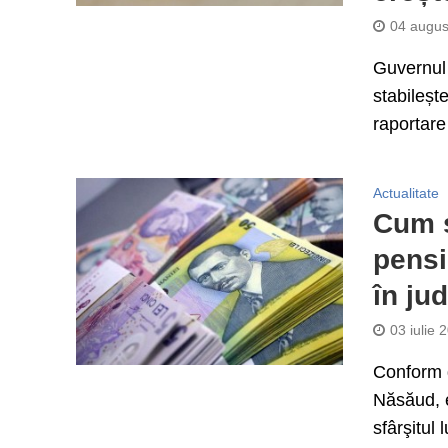
04 augus
Guvernul 
stabileșt
raportare 
Actualitate
Cum s
pensi
în ju
03 iulie 
Conform d
Năsăud, e
sfârşitul l