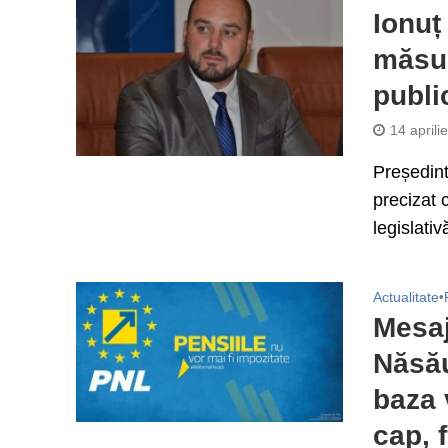
Ionuț
măsur
publi
14 aprili
Președint
precizat 
legislati
Actualitate
•
Mesaj
Năsău
baza 
cap, 