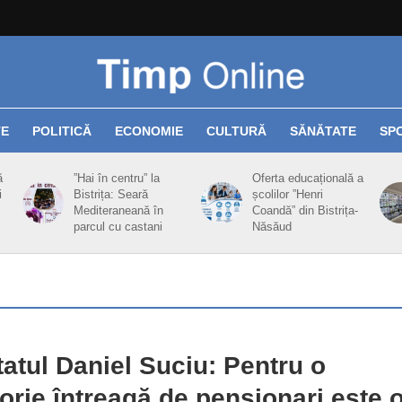
TE
POLITICĂ
ECONOMIE
CULTURĂ
SĂNĂTATE
SP
ă
”Hai în centru” la
Oferta educațională a
i
Bistrița: Seară
școlilor ”Henri
Mediteraneană în
Coandă” din Bistrița-
parcul cu castani
Năsăud
atul Daniel Suciu: Pentru o
orie întreagă de pensionari este 