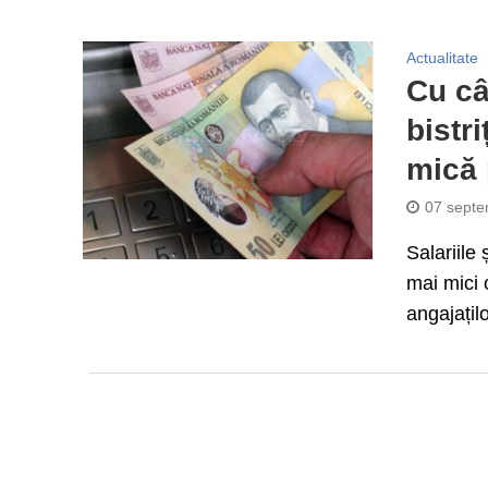
Actualitate
Cu câ
bistr
mică 
07 septe
Salariile 
mai mici 
angajațilo