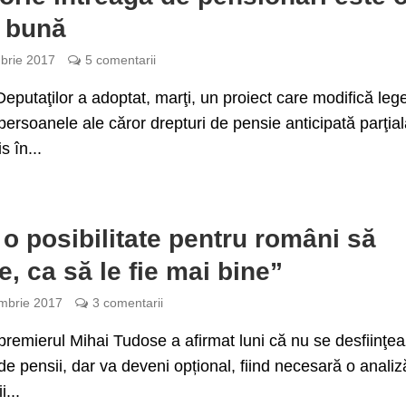
 bună
brie 2017
5 comentarii
putaţilor a adoptat, marţi, un proiect care modifică leg
 persoanele ale căror drepturi de pensie anticipată parţial
s în...
 o posibilitate pentru români să
e, ca să le fie mai bine”
mbrie 2017
3 comentarii
remierul Mihai Tudose a afirmat luni că nu se desfiinţe
I de pensii, dar va deveni opțional, fiind necesară o analiz
i...