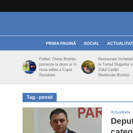
PRIMA PAGINĂ
SOCIAL
ACTUALITA
Fotbal: Gloria Bistrița
Restaurare încheiat
pornește la drum și în
la Turnul Dogarilor ș
noua ediție a Cupei
Zidul Cetății
României
Medievale Bistrița
Tag - pensii
Actualitate
Deput
categ