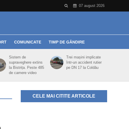
07 august 2026
ORT
COMUNICATE
TIMP DE GÂNDIRE
Sistem de
Trei mașini implicate
supraveghere extins
într-un accident rutier
la Bistrița. Peste 485
pe DN 17 la Coldău
de camere video
CELE MAI CITITE ARTICOLE
o