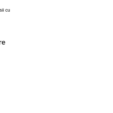
t
sii cu
re
.