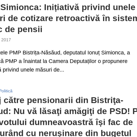
 Simionca: Inițiativă privind unele
i de cotizare retroactivă în siste
c de pensii
e 2017
ele PMP Bistrița-Năsăud, deputatul Ionuț Simionca, a
că PMP a înaintat la Camera Deputaților o propunere
vă privind unele măsuri de...
Politică
 către pensionarii din Bistriţa-
d: Nu vă lăsaţi amăgiţi de PSD! 
votului dumneavoastră își fac de
furând cu nerușinare din bugetul