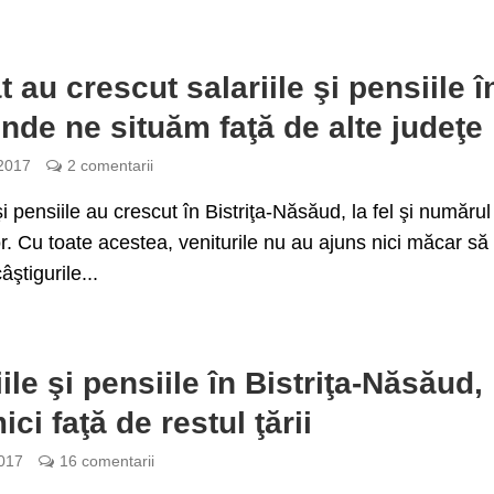
t au crescut salariile şi pensiile î
nde ne situăm faţă de alte judeţe
 2017
2 comentarii
şi pensiile au crescut în Bistriţa-Năsăud, la fel şi numărul
lor. Cu toate acestea, veniturile nu au ajuns nici măcar să
ştigurile...
iile şi pensiile în Bistriţa-Năsăud,
ci faţă de restul ţării
017
16 comentarii