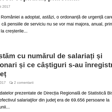
t 2017
României a adoptat, astăzi, o ordonanță de urgență car
e că pensiile de serviciu nu se vor mai majora, anual, pri
la creșterile...
tăm cu numărul de salariați și
onari și ce câștiguri s-au înregist
deț
2017
2 comentarii
atelor prezentate de Direcția Regională de Statistică Bis
fectivul salariaţilor din judeţ era de 69.656 persoane la
unii...