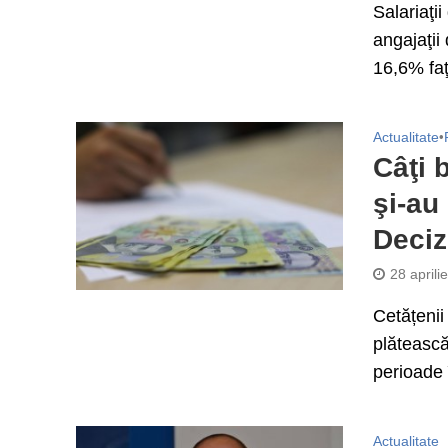
Salariaţi
angajaţii 
16,6% faţ
Actualitate
•
Câţi b
şi-au
Decizi
28 aprili
Cetățenii
plătească
perioade 
Actualitate