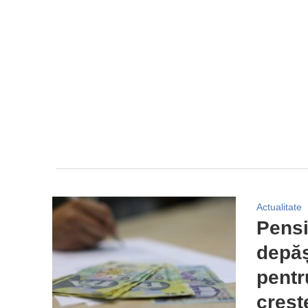
Actualitate
Pensi
depăș
pentr
creșt