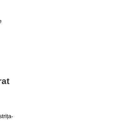
e
n
rat
trița-