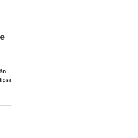
re
mân
lipsa