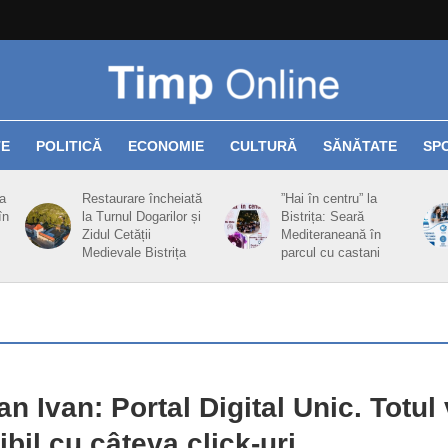
TE
POLITICĂ
ECONOMIE
CULTURĂ
SĂNĂTATE
SP
ța
Restaurare încheiată
”Hai în centru” la
în
la Turnul Dogarilor și
Bistrița: Seară
Zidul Cetății
Mediteraneană în
Medievale Bistrița
parcul cu castani
n Ivan: Portal Digital Unic. Totul
ibil cu câteva click-uri