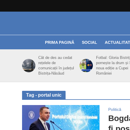
PRIMA PAGINĂ
SOCIAL
ACTUALITA
Cât de des au cedat
Fotbal: Gloria Bistri
rețelele de
pornește la drum și 
comunicații în județul
noua ediție a Cupei
Bistrița-Năsăud
României
Tag - portal unic
Politică
Bogda
fi pos