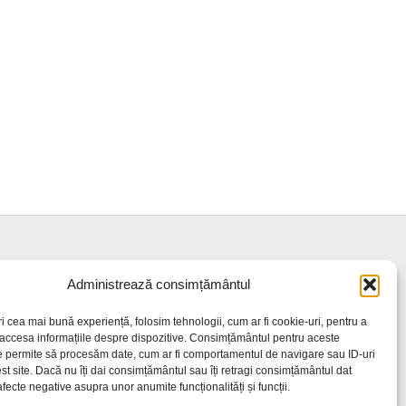
Administrează consimțământul
ri cea mai bună experiență, folosim tehnologii, cum ar fi cookie-uri, pentru a
 accesa informațiile despre dispozitive. Consimțământul pentru aceste
e permite să procesăm date, cum ar fi comportamentul de navigare sau ID-uri
st site. Dacă nu îți dai consimțământul sau îți retragi consimțământul dat
fecte negative asupra unor anumite funcționalități și funcții.