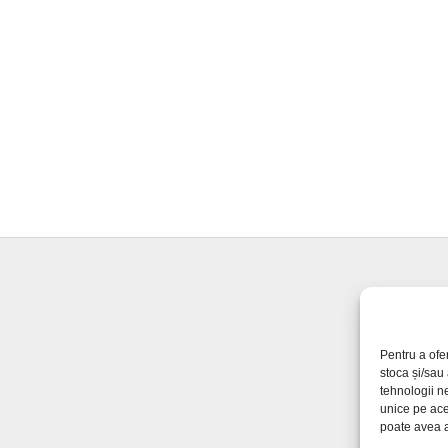
Pentru a ofe
stoca și/sau
tehnologii n
unice pe ace
poate avea a