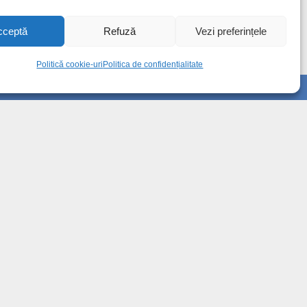
cceptă
Refuză
Vezi preferințele
Politică cookie-uri
Politica de confidențialitate
Info
Despre noi
Publicitate
Contact
Politica de confidențialitate
Politică cookie-uri (UE)