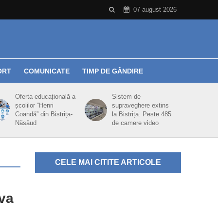
07 august 2026
ORT
COMUNICATE
TIMP DE GÂNDIRE
Oferta educațională a
Sistem de
școlilor ”Henri
supraveghere extins
Coandă” din Bistrița-
la Bistrița. Peste 485
Năsăud
de camere video
CELE MAI CITITE ARTICOLE
 va