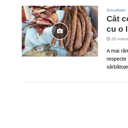
Actualitate
Cât c
cu o 
26 noiem
A mai răm
respecte 
sărbătoar