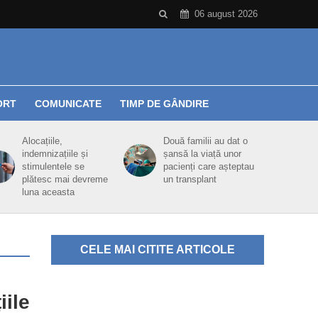
06 august 2026
ORT
COMUNICATE
TIMP DE GÂNDIRE
Alocațiile,
Două familii au dat o
indemnizațiile și
șansă la viață unor
stimulentele se
pacienți care așteptau
plătesc mai devreme
un transplant
luna aceasta
CELE MAI CITITE ARTICOLE
iile