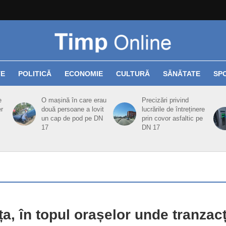
TE
POLITICĂ
ECONOMIE
CULTURĂ
SĂNĂTATE
SP
e
O mașină în care erau
Precizări privind
er
două persoane a lovit
lucrările de întreținere
un cap de pod pe DN
prin covor asfaltic pe
17
DN 17
ița, în topul orașelor unde tranzacț