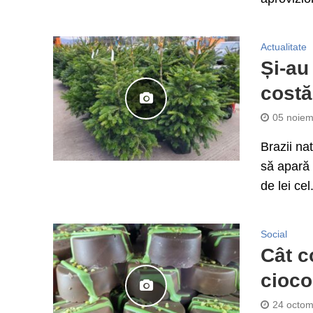
Actualitate
Și-au 
costă
05 noiem
Brazii na
să apară ș
de lei cel.
Social
Cât co
cioco
24 octom