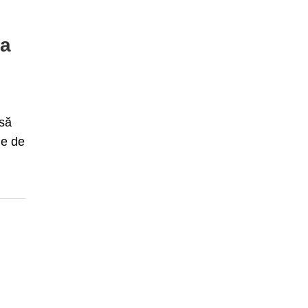
ea
 să
le de