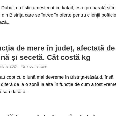
 Dubai, cu fistic amestecat cu kataif, este preparată și în
e din Bistrița care se întrec în oferte pentru clienții pofticio
ază...
cția de mere în județ, afectată de
ină și secetă. Cât costă kg
mbrie 2024
7 comentarii
au copt cu o lună mai devreme în Bistrița-Năsăud, însă
 diferă de la o zonă la alta în funcție de cum a fost vrem
 sau dacă a...