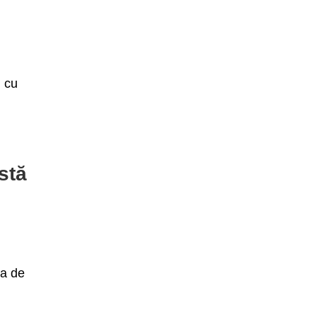
, cu
stă
ia de