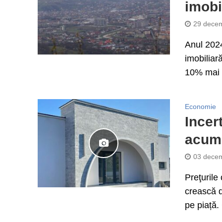
imobi
29 decem
Anul 2024
imobiliar
10% mai 
Economie
Incer
acum 
03 decem
Preţurile
crească d
pe piață. 