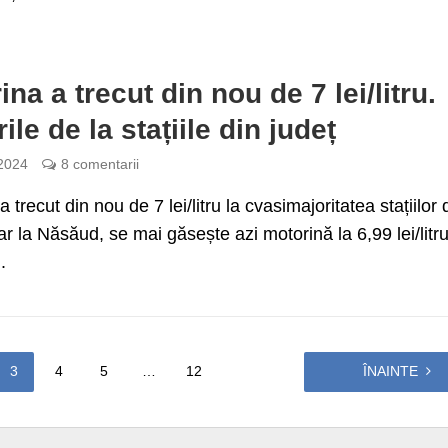
na a trecut din nou de 7 lei/litru.
ile de la stațiile din județ
 2024
8 comentarii
 trecut din nou de 7 lei/litru la cvasimajoritatea stațiilor 
ar la Năsăud, se mai găsește azi motorină la 6,99 lei/litru
.
3
4
5
…
12
ÎNAINTE