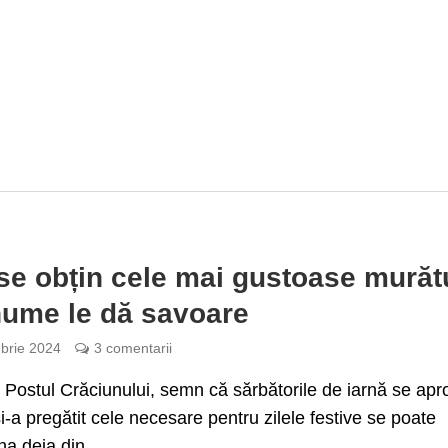
e obțin cele mai gustoase murătu
ume le dă savoare
brie 2024
3 comentarii
 Postul Crăciunului, semn că sărbătorile de iarnă se apr
i-a pregătit cele necesare pentru zilele festive se poate
na deja din...