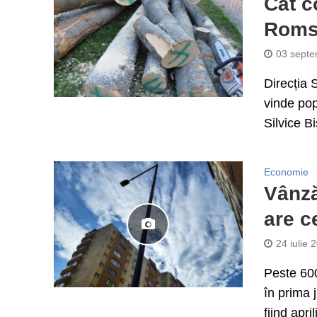
Cât c
Romsi
03 septe
Direcția S
vinde pop
Silvice Bis
Economie
Vânză
are c
24 iulie 
Peste 600
în prima 
fiind april