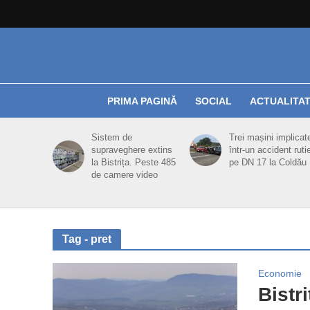
PRIMA PAGINĂ
SOCIAL
ACTUALITA
Sistem de
Trei mașini implicat
supraveghere extins
într-un accident ruti
la Bistrița. Peste 485
pe DN 17 la Coldău
de camere video
Tag - pret
Economie
Bistr