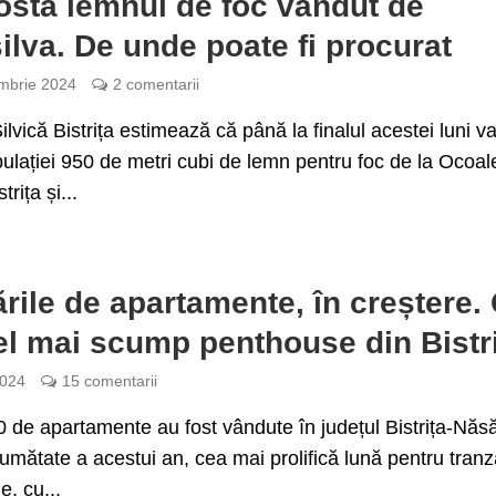
ostă lemnul de foc vândut de
lva. De unde poate fi procurat
mbrie 2024
2 comentarii
ilvică Bistrița estimează că până la finalul acestei luni v
ulației 950 de metri cubi de lemn pentru foc de la Ocoal
trița și...
rile de apartamente, în creștere.
el mai scump penthouse din Bistr
2024
15 comentarii
 de apartamente au fost vândute în județul Bistrița-Năs
jumătate a acestui an, cea mai prolifică lună pentru tranza
ie, cu...