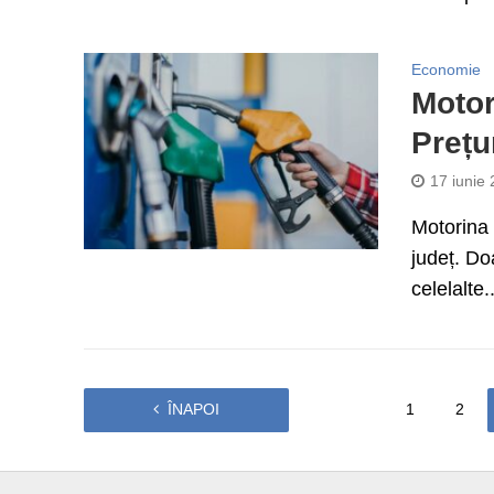
Economie
Motori
Prețur
17 iunie
Motorina a
județ. Do
celelalte..
ÎNAPOI
1
2