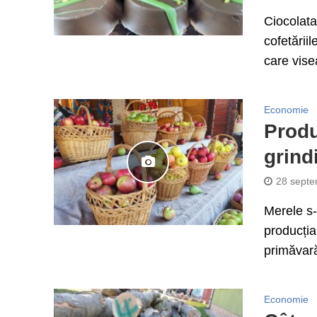
Ciocolata
cofetăriil
care vise
Economie
Produ
grind
28 septe
Merele s-
producția
primăvară
Economie