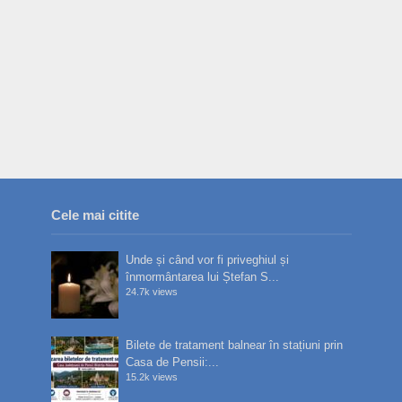
Cele mai citite
Unde și când vor fi priveghiul și
înmormântarea lui Ștefan S...
24.7k views
Bilete de tratament balnear în stațiuni prin
Casa de Pensii:...
15.2k views