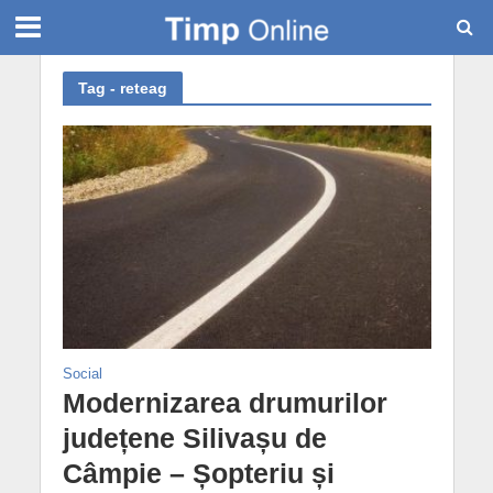
Tag - reteag
Social
Modernizarea drumurilor
județene Silivașu de
Câmpie – Șopteriu și