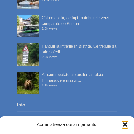
12.7k views
Cât ne costă, de fapt, autobuzele verzi
cumpărate de Primări...
2.8k views
Panouri la intrările în Bistrița. Ce trebuie să
știe șoferii...
2.9k views
Atacuri repetate ale urșilor la Telciu.
Primăria cere măsuri...
1.1k views
Info
Despre noi
Administrează consimțământul
Publicitate