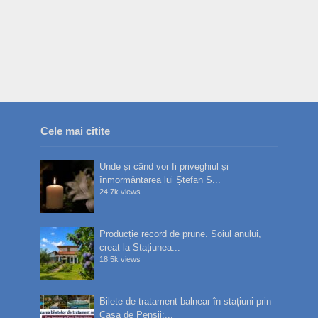
Cele mai citite
Unde și când vor fi priveghiul și
înmormântarea lui Ștefan S...
24.7k views
Producție record de prune. Soiul anului,
creat la Stațiunea...
18.5k views
Bilete de tratament balnear în stațiuni prin
Casa de Pensii:...