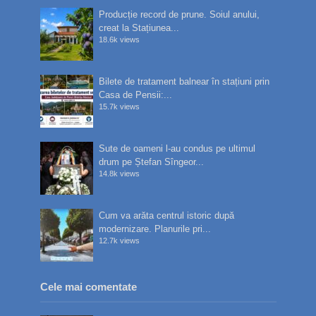
Producție record de prune. Soiul anului,
creat la Stațiunea...
18.6k views
Bilete de tratament balnear în stațiuni prin
Casa de Pensii:...
15.7k views
Sute de oameni l-au condus pe ultimul
drum pe Ștefan Sîngeor...
14.8k views
Cum va arăta centrul istoric după
modernizare. Planurile pri...
12.7k views
Cele mai comentate