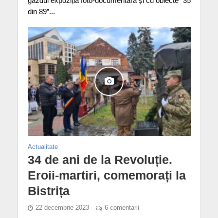
găzdui expoziția foto-documentară și cu obiecte ”35
din 89”...
Actualitate
34 de ani de la Revoluție.
Eroii-martiri, comemorați la
Bistrița
22 decembrie 2023
6 comentarii