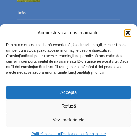
Info
Despre noi
Administrează consimțământul
Publicitate
Pentru a oferi cea mai bună experiență, folosim tehnologii, cum ar fi cookie-
Contact
uri, pentru a stoca și/sau accesa informațiile despre dispozitive.
Consimțământul pentru aceste tehnologii ne permite să procesăm date,
Politica de confidențialitate
cum ar fi comportamentul de navigare sau ID-uri unice pe acest site. Dacă
nu îți dai consimțământul sau îți retragi consimțământul dat poate avea
Politică cookie-uri (UE)
afecte negative asupra unor anumite funcționalități și funcții.
Acceptă
Refuză
Vezi preferințele
Politică cookie-uri
Politica de confidențialitate
Copyright © 2026. TimpOnline.ro