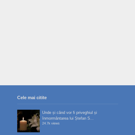
Cele mai citite
Unde și când vor fi priveghiul și
înmormântarea lui Ștefan S...
24.7k views