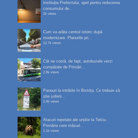
Instituția Prefectului, apel pentru reducerea
consumului de...
2k views
Cum va arăta centrul istoric după
modernizare. Planurile pri...
12.7k views
Cât ne costă, de fapt, autobuzele verzi
cumpărate de Primări...
2.8k views
Panouri la intrările în Bistrița. Ce trebuie să
știe șoferii...
2.9k views
Atacuri repetate ale urșilor la Telciu.
Primăria cere măsuri...
1.1k views