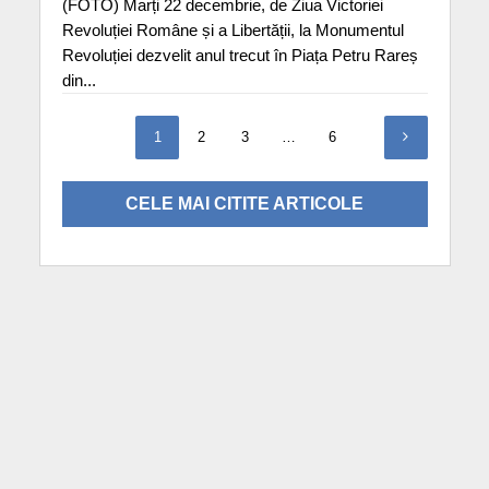
(FOTO) Marți 22 decembrie, de Ziua Victoriei
Revoluției Române și a Libertății, la Monumentul
Revoluției dezvelit anul trecut în Piața Petru Rareș
din...
1
2
3
…
6
CELE MAI CITITE ARTICOLE