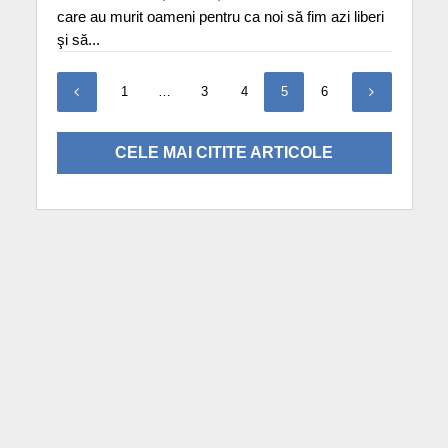
care au murit oameni pentru ca noi să fim azi liberi
şi să...
1
…
3
4
5
6
CELE MAI CITITE ARTICOLE