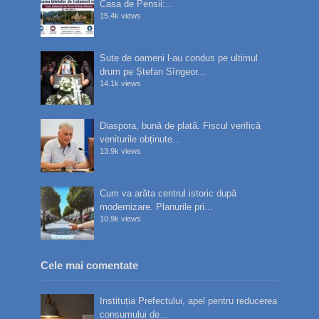
Casa de Pensii:...
15.4k views
Sute de oameni l-au condus pe ultimul
drum pe Ștefan Sîngeor...
14.1k views
Diaspora, bună de plată. Fiscul verifică
veniturile obținute...
13.9k views
Cum va arăta centrul istoric după
modernizare. Planurile pri...
10.9k views
Cele mai comentate
Instituția Prefectului, apel pentru reducerea
consumului de...