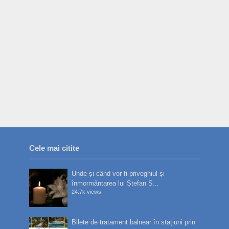
Cele mai citite
Unde și când vor fi priveghiul și
înmormântarea lui Ștefan S...
24.7k views
Bilete de tratament balnear în stațiuni prin