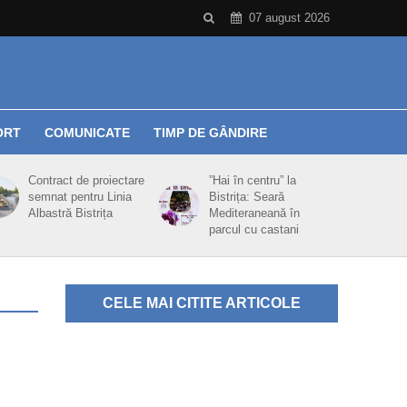
07 august 2026
ORT
COMUNICATE
TIMP DE GÂNDIRE
Contract de proiectare
”Hai în centru” la
semnat pentru Linia
Bistrița: Seară
Albastră Bistrița
Mediteraneană în
parcul cu castani
CELE MAI CITITE ARTICOLE