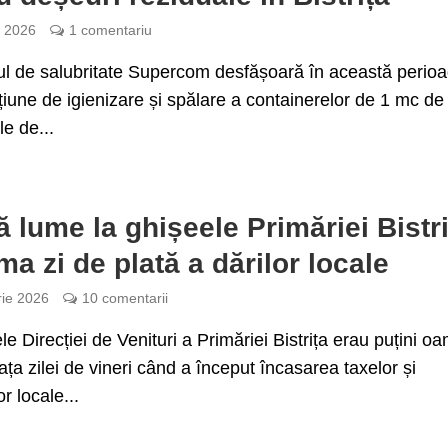
e 2026
1 comentariu
l de salubritate Supercom desfășoară în această perio
iune de igienizare și spălare a containerelor de 1 mc de
le de...
ă lume la ghișeele Primăriei Bistri
ima zi de plată a dărilor locale
rie 2026
10 comentarii
le Direcției de Venituri a Primăriei Bistrița erau puțini o
ața zilei de vineri când a început încasarea taxelor și
r locale...