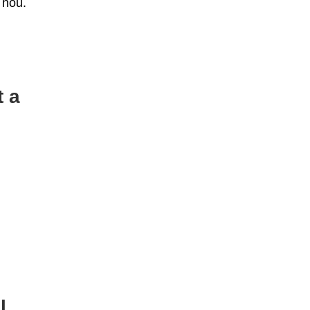
 nou.
t a
l