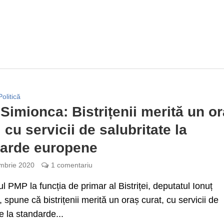
Politică
 Simionca: Bistrițenii merită un o
 cu servicii de salubritate la
darde europene
mbrie 2020
1 comentariu
l PMP la funcția de primar al Bistriței, deputatul Ionuț
 spune că bistrițenii merită un oraș curat, cu servicii de
e la standarde...