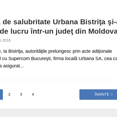
 de salubritate Urbana Bistriţa şi
 de lucru într-un judeţ din Moldov
t 2018
, la Bistriţa, autorităţile prelungesc prin acte adiţionale
l cu Supercom Bucureşti, firma locală Urbana SA, cea c
a asigurat...
2
3
4
ÎNAINTE