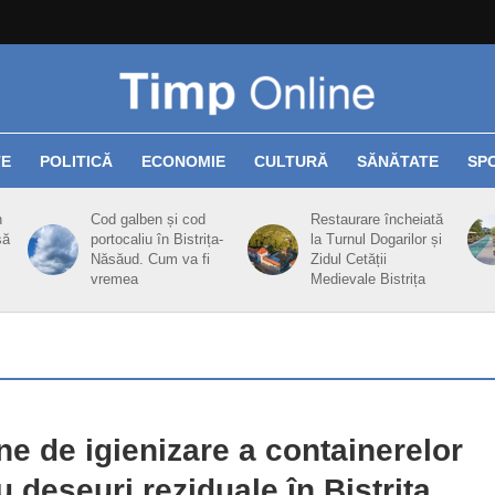
TE
POLITICĂ
ECONOMIE
CULTURĂ
SĂNĂTATE
SP
n
Cod galben și cod
Restaurare încheiată
să
portocaliu în Bistrița-
la Turnul Dogarilor și
Năsăud. Cum va fi
Zidul Cetății
vremea
Medievale Bistrița
ne de igienizare a containerelor
u deșeuri reziduale în Bistrița