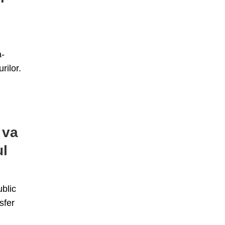
a-
rilor.
 va
ul
ublic
sfer