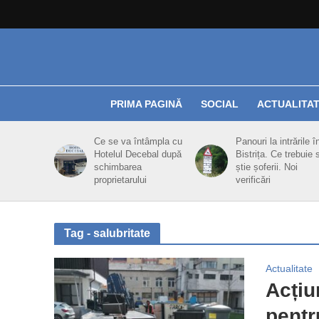
PRIMA PAGINĂ
SOCIAL
ACTUALITA
Ce se va întâmpla cu
Panouri la intrările î
Hotelul Decebal după
Bistrița. Ce trebuie 
schimbarea
știe șoferii. Noi
proprietarului
verificări
Tag - salubritate
Actualitate
Acțiu
pentr