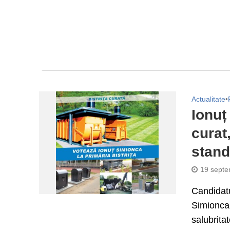
Actualitate
•
Ionuț
curat,
stan
19 septe
Candidatu
Simionca,
salubritat