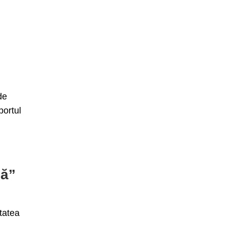
de
portul
ză”
tatea