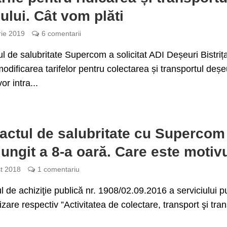
ului. Cât vom plăti
rie 2019
6 comentarii
l de salubritate Supercom a solicitat ADI Deșeuri Bistriț
dificarea tarifelor pentru colectarea și transportul deșeu
or intra...
actul de salubritate cu Supercom
elungit a 8-a oară. Care este motiv
t 2018
1 comentariu
l de achiziţie publică nr. 1908/02.09.2016 a serviciului p
izare respectiv ”Activitatea de colectare, transport şi tran