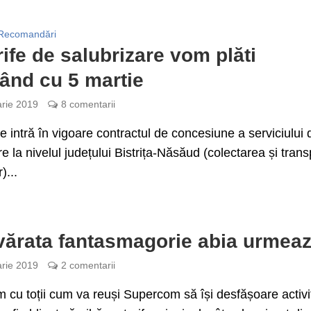
Recomandări
rife de salubrizare vom plăti
ând cu 5 martie
arie 2019
8 comentarii
ie intră în vigoare contractul de concesiune a serviciului 
re la nivelul județului Bistrița-Năsăud (colectarea și trans
)...
ărata fantasmagorie abia urmea
arie 2019
2 comentarii
 cu toții cum va reuși Supercom să își desfășoare activi