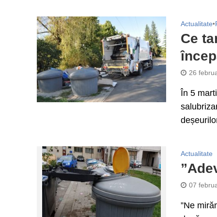
Actualitate
•
Ce ta
încep
26 febru
În 5 mart
salubriza
deșeurilor
Actualitate
”Adev
07 febru
”Ne mirăm