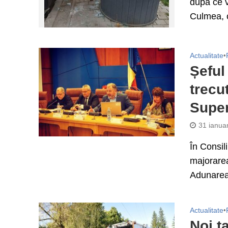
după ce v
Culmea, c
Actualitate
•
Șeful
trecu
Super
31 ianua
În Consil
majorarea
Adunarea
Actualitate
•
Noi t