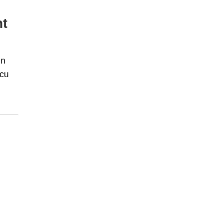
nt
in
 cu