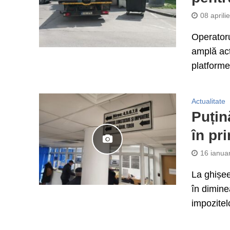
08 aprili
Operatoru
amplă acț
platforme
Actualitate
Puțin
în pr
16 ianua
La ghișee
în dimine
impozitelo