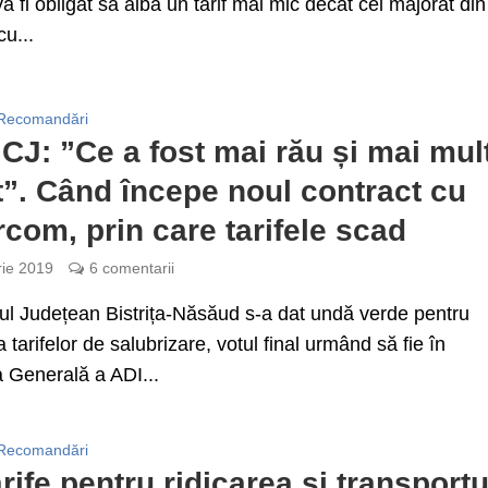
a fi obligat să aibă un tarif mai mic decât cel majorat din
u...
Recomandări
 CJ: ”Ce a fost mai rău și mai mul
t”. Când începe noul contract cu
com, prin care tarifele scad
rie 2019
6 comentarii
iul Județean Bistrița-Năsăud s-a dat undă verde pentru
 tarifelor de salubrizare, votul final urmând să fie în
 Generală a ADI...
Recomandări
arife pentru ridicarea și transportu