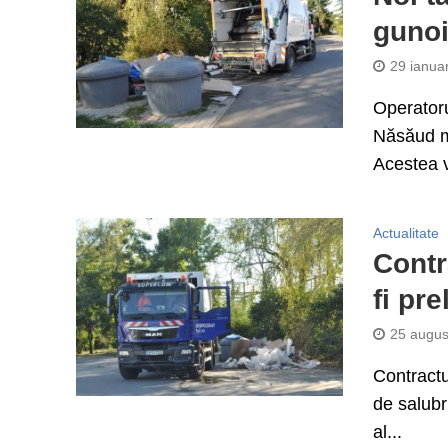
gunoi
29 ianua
Operatoru
Năsăud mo
Acestea v
Actualitate
Contr
fi pr
25 augus
Contractu
de salubr
al...