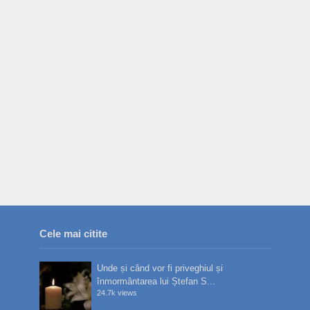
Cele mai citite
Unde și când vor fi priveghiul și
înmormântarea lui Ștefan S...
24.7k views