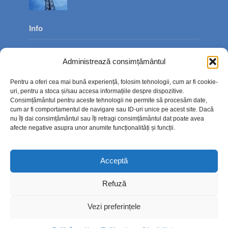
Info
Despre noi
Administrează consimțământul
Publicitate
Pentru a oferi cea mai bună experiență, folosim tehnologii, cum ar fi cookie-
Contact
uri, pentru a stoca și/sau accesa informațiile despre dispozitive.
Consimțământul pentru aceste tehnologii ne permite să procesăm date,
Politica de confidențialitate
cum ar fi comportamentul de navigare sau ID-uri unice pe acest site. Dacă
nu îți dai consimțământul sau îți retragi consimțământul dat poate avea
Politică cookie-uri (UE)
afecte negative asupra unor anumite funcționalități și funcții.
Acceptă
Refuză
Vezi preferințele