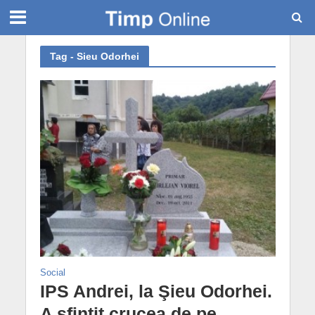
Tag - Sieu Odorhei
Social
IPS Andrei, la Şieu Odorhei.
A sfinţit crucea de pe