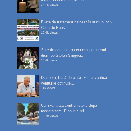
24.7k views
Bilete de tratament balnear în stațiuni prin
Casa de Pensii:...
15.6k views
Sute de oameni l-au condus pe ultimul
drum pe Ștefan Sîngeor...
14.6k views
Diaspora, bună de plată. Fiscul verifică
veniturile obținute...
14k views
Cum va arăta centrul istoric după
modernizare. Planurile pri...
12.7k views