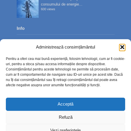
consumului de energie...
600 views
Info
Despre noi
Administrează consimțământul
Publicitate
Pentru a oferi cea mai bună experiență, folosim tehnologii, cum ar fi cookie-
Contact
uri, pentru a stoca și/sau accesa informațiile despre dispozitive.
Consimțământul pentru aceste tehnologii ne permite să procesăm date,
Politica de confidențialitate
cum ar fi comportamentul de navigare sau ID-uri unice pe acest site. Dacă
nu îți dai consimțământul sau îți retragi consimțământul dat poate avea
Politică cookie-uri (UE)
afecte negative asupra unor anumite funcționalități și funcții.
Acceptă
Refuză
Vezi preferințele