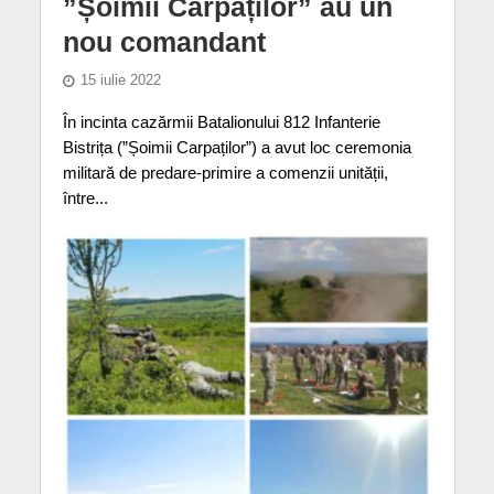
”Șoimii Carpaților” au un
nou comandant
15 iulie 2022
În incinta cazărmii Batalionului 812 Infanterie
Bistrița (”Șoimii Carpaților”) a avut loc ceremonia
militară de predare-primire a comenzii unității,
între...