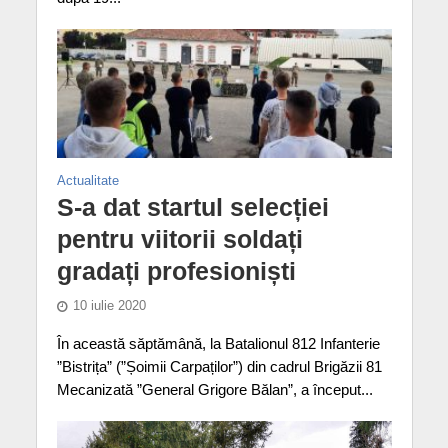
Actualitate
S-a dat startul selecției
pentru viitorii soldați
gradați profesioniști
10 iulie 2020
În această săptămână, la Batalionul 812 Infanterie
”Bistrița” (”Șoimii Carpaților”) din cadrul Brigăzii 81
Mecanizată ”General Grigore Bălan”, a început...