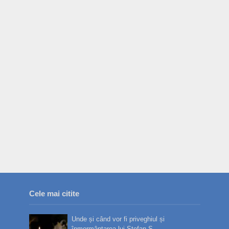
Cele mai citite
Unde și când vor fi priveghiul și
înmormântarea lui Ștefan S...