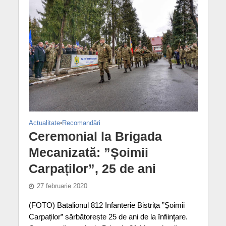
Actualitate
•
Recomandări
Ceremonial la Brigada
Mecanizată: ”Șoimii
Carpaților”, 25 de ani
27 februarie 2020
(FOTO) Batalionul 812 Infanterie Bistrița ”Șoimii
Carpaților” sărbătorește 25 de ani de la înfiinţare.