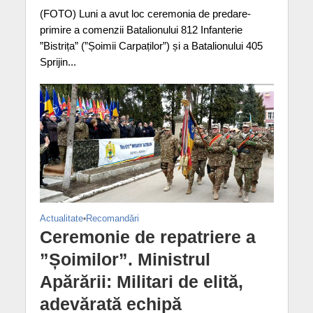
(FOTO) Luni a avut loc ceremonia de predare-
primire a comenzii Batalionului 812 Infanterie
”Bistrița” (”Șoimii Carpaților”) și a Batalionului 405
Sprijin...
Actualitate
•
Recomandări
Ceremonie de repatriere a
”Șoimilor”. Ministrul
Apărării: Militari de elită,
adevărată echipă