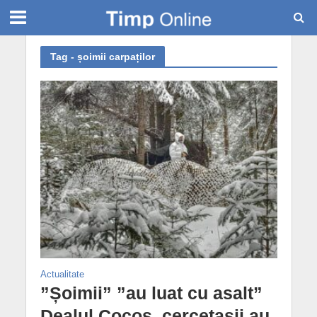
Tag - șoimii carpaților
Actualitate
”Șoimii” ”au luat cu asalt”
Dealul Cocoș, cercetașii au