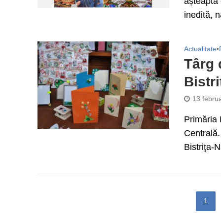
așteaptă o
inedită, n
Actualitate
•
Târg 
Bistri
13 febru
Primăria 
Centrală.
Bistriţa-
1