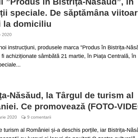
l ”Produs în Bistrița-Năsăud”, în
ții speciale. De săptămâna viitoar
i la domiciliu
e 2020
noi instrucțiuni, produsele marca ”Produs în Bistrița-Năs
 fi achiziționate sâmbătă 21 martie, în Piața Centrală, în
peciale...
ița-Năsăud, la Târgul de turism al
niei. Ce promovează (FOTO-VIDE
arie 2020
9 comentarii
e turism al României și-a deschis porțile, iar Bistrița-Nă