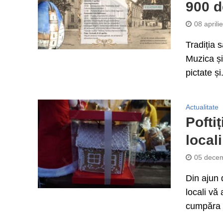
900 d
08 aprili
Tradiția 
Muzica și
pictate și.
Actualitate
Pofti
local
05 decem
Din ajun 
locali vă
cumpăra t