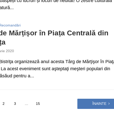
aspeții cu lucruri și locuri de neuitat! O zestre culturală
atură...
Recomandări
de Mărțișor în Piața Centrală din
ța
arie 2020
Bistriţa organizează anul acesta Târg de Mărţişor în Piaţ
 La acest eveniment sunt aşteptaţi meşteri populari din
Năsăud pentru a...
2
3
…
15
ÎNAINTE