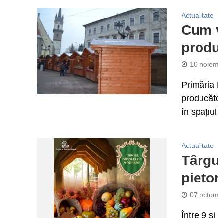
Actualitate
Cum v
produ
10 noiem
Primăria 
producăto
în spațiul
Actualitate
Târgu
pieto
07 octom
Între 9 și