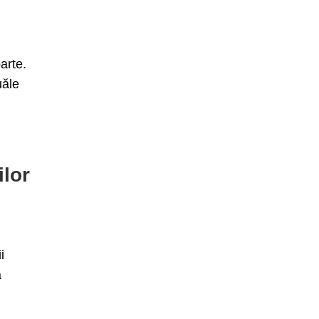
arte.
uăle
ilor
i
a