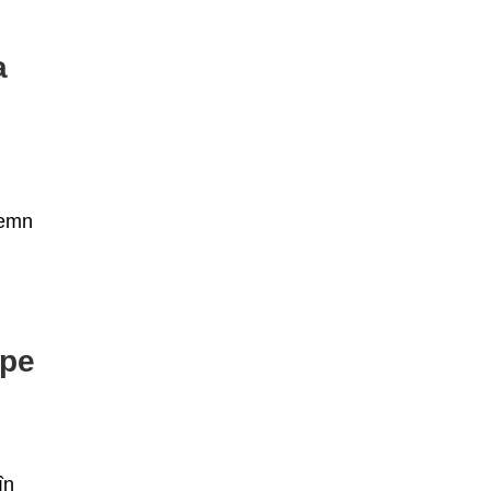
a
lemn
 pe
în