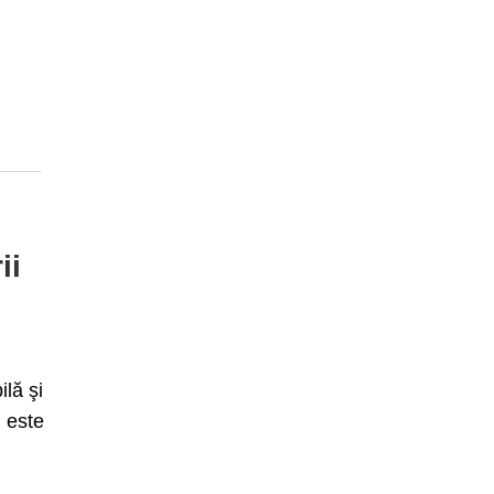
ii
lă şi
i este