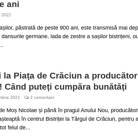
e ani
e 2022
sașilor, păstrată de peste 900 ani, este transmisă mai dep
 dansurile germane, lada de zestre a sașilor bistrițeni, o
..
ți la Piața de Crăciun a producător
i! Când puteți cumpăra bunătăți
brie 2021
2 comentarii
de Moș Nicolae și până în pragul Anului Nou, producători
 așteaptă în centrul Bistriței la Târgul de Crăciun, pentru 
ot felul de...