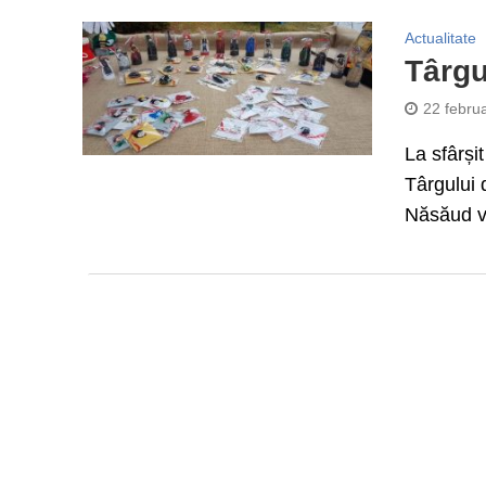
Actualitate
Târgu
22 febru
La sfârși
Târgului 
Năsăud vo