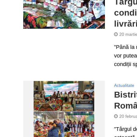
Târgu
condi
livrăr
20 marti
”Până la 
vor putea
condiții s
Actualitate
Bistr
Româ
20 febru
”Târgul d