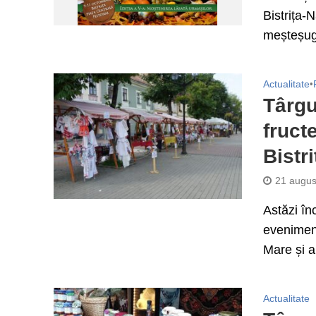
Bistrița-
meșteșugar
Actualitate
•
Târgu
fructe
Bistri
21 augus
Astăzi în
eveniment
Mare și al
Actualitate