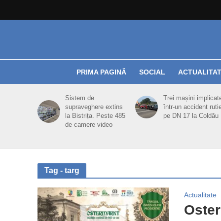
PRIMA PAGINĂ
SOCIAL
ACTUALITA
Sistem de
Trei mașini implicat
supraveghere extins
într-un accident ruti
la Bistrița. Peste 485
pe DN 17 la Coldău
de camere video
Tag - targ
Actualitate
Oster