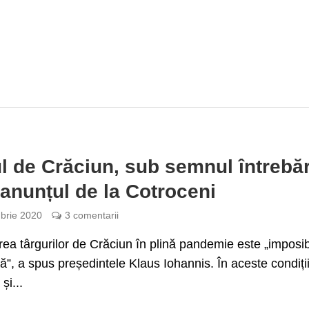
l de Crăciun, sub semnul întrebăr
anunțul de la Cotroceni
brie 2020
3 comentarii
ea târgurilor de Crăciun în plină pandemie este „imposibi
ă”, a spus președintele Klaus Iohannis. În aceste condiți
și...