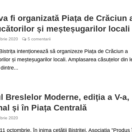
a fi organizată Piața de Crăciun 
cătorilor și meșteșugarilor locali
brie 2020
5 comentarii
Bistrița intenționează să organizeze Piața de Crăciun a
rilor și meșteșugarilor locali. Amplasarea căsuțelor din 
 dintre...
l Breslelor Moderne, ediția a V-a,
nal și în Piața Centrală
brie 2020
 11 octombrie, în inima cetății Bistriței, Asociația ”Produs 