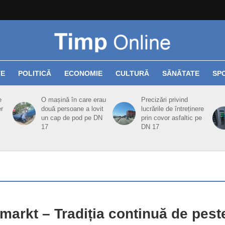
TE
POLITICĂ
ECONOMIE
CULTURĂ
SĂNĂTATE
SP
e
O mașină în care erau
Precizări privind
er
două persoane a lovit
lucrările de întreținere
un cap de pod pe DN
prin covor asfaltic pe
17
DN 17
markt – Tradiția continuă de pest