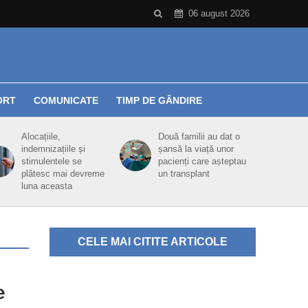
06 august 2026
ORT
COMUNICATE
TIMP DE GÂNDIRE
Alocațiile,
Două familii au dat o
indemnizațiile și
șansă la viață unor
stimulentele se
pacienți care așteptau
plătesc mai devreme
un transplant
luna aceasta
CELE MAI CITITE ARTICOLE
e