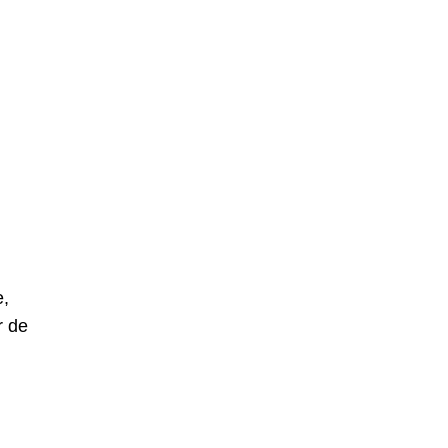
e,
r de