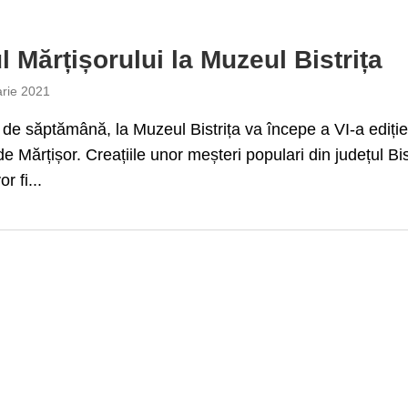
l Mărțișorului la Muzeul Bistrița
arie 2021
t de săptămână, la Muzeul Bistrița va începe a VI-a ediție
de Mărțișor. Creațiile unor meșteri populari din județul Bis
r fi...