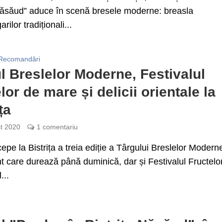
Năsăud” aduce în scenă bresele moderne: breasla
ilor tradiționali...
Recomandări
l Breslelor Moderne, Festivalul
lor de mare și delicii orientale la
ța
t 2020
1 comentariu
cepe la Bistrița a treia ediție a Târgului Breslelor Modern
 care durează până duminică, dar și Festivalul Fructelo
...