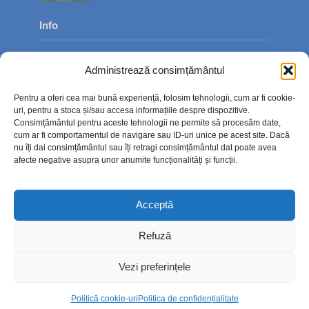
Info
Despre noi
Administrează consimțământul
Publicitate
Pentru a oferi cea mai bună experiență, folosim tehnologii, cum ar fi cookie-
Contact
uri, pentru a stoca și/sau accesa informațiile despre dispozitive.
Consimțământul pentru aceste tehnologii ne permite să procesăm date,
Politica de confidențialitate
cum ar fi comportamentul de navigare sau ID-uri unice pe acest site. Dacă
nu îți dai consimțământul sau îți retragi consimțământul dat poate avea
Politică cookie-uri (UE)
afecte negative asupra unor anumite funcționalități și funcții.
Acceptă
Refuză
Vezi preferințele
Politică cookie-uri
Politica de confidențialitate
Copyright © 2026. TimpOnline.ro