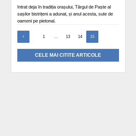
Intrat deja în tradiția orașului, Târgul de Paște al
sașilor bistrițeni a adunat, și anul acesta, sute de
oameni pe pietonal.
1
…
13
14
15
CELE MAI CITITE ARTICOLE