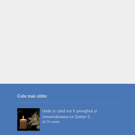
Cele mai citite
Unde și când vor fi priveghiul și
înmormântarea lui Ștefan S...
24.7k views