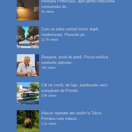
Instituția Prefectului, apel pentru reducerea
consumului de...
2k views
Cum va arăta centrul istoric după
modernizare. Planurile pri...
12.7k views
Diaspora, bună de plată. Fiscul verifică
veniturile obținute...
14k views
Cât ne costă, de fapt, autobuzele verzi
cumpărate de Primări...
2.8k views
Atacuri repetate ale urșilor la Telciu.
Primăria cere măsuri...
1.1k views