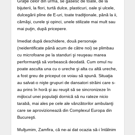
Graţie celor din urmă, se găsesc de toate, de la
bijuterii, la flori, turtă dulce, plasticuri, oale şi ulcele,
dulcegării pline de E-uri, toate tradiţionale, până la ii,
cămăşi, curele şi opinci, unele stilizate mai mult sau
mai puţin, după pricepere.
Imediat după deschidere, două personaje
(neidentificate până acum de către noi) se plimbau
cu microfoane pe la standuri şi reuşeau marea
performanţă să vorbească deodată. Cum omul nu
poate asculta una cu o ureche şi alta cu altă ureche,
a fost greu de priceput ce voiau să spună. Situaţia
au salvat-o nişte grupuri de dansatori străini care s-
au prins în horă şi au reuşit să se sincronizeze în
mijlocul unei populaţii dornică să nu rateze nicio
tarabă, mai ales pe cele ale vânzătorilor ambulanţi
care se aprovizionează din Complexul Europa din
Bucureşti.
Mulţumim, Zamfira, că ne-ai dat ocazia să-i întâlnim