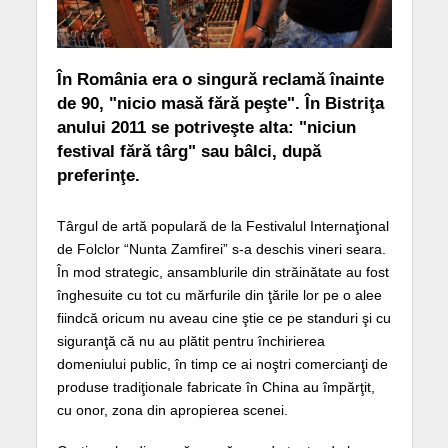
În România era o singură reclamă înainte
de 90, "nicio masă fără peşte". În Bistriţa
anului 2011 se potriveşte alta: "niciun
festival fără târg" sau bâlci, după
preferinţe.
Târgul de artă populară de la Festivalul Internaţional
de Folclor “Nunta Zamfirei” s-a deschis vineri seara.
În mod strategic, ansamblurile din străinătate au fost
înghesuite cu tot cu mărfurile din ţările lor pe o alee
fiindcă oricum nu aveau cine ştie ce pe standuri şi cu
siguranţă că nu au plătit pentru închirierea
domeniului public, în timp ce ai noştri comercianţi de
produse tradiţionale fabricate în China au împărţit,
cu onor, zona din apropierea scenei.