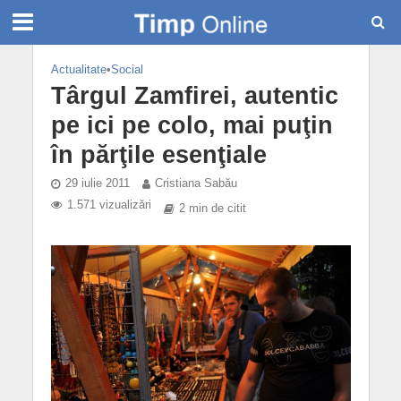
Actualitate
•
Social
Târgul Zamfirei, autentic
pe ici pe colo, mai puţin
în părţile esenţiale
29 iulie 2011
Cristiana Sabău
1.571 vizualizări
2 min de citit