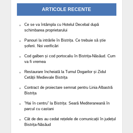
ARTICOLE RECENTE
Ce se va întâmpla cu Hotelul Decebal după
schimbarea proprietarului
Panouri la intrările în Bistrița. Ce trebuie să știe
șoferii. Noi verificări
Cod galben și cod portocaliu în Bistrița-Năsăud. Cum
va fi vremea
Restaurare încheiată la Turnul Dogarilor și Zidul
Cetății Medievale Bistrița
Contract de proiectare semnat pentru Linia Albastră
Bistrița
”Hai în centru” la Bistrița: Seară Mediteraneană în
parcul cu castani
Cât de des au cedat rețelele de comunicații în județul
Bistrița-Năsăud