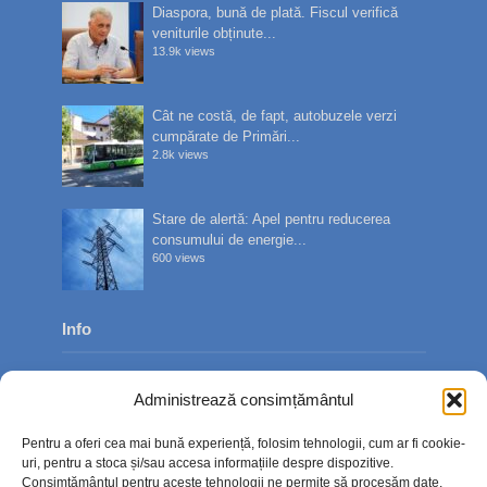
Diaspora, bună de plată. Fiscul verifică
veniturile obținute...
13.9k views
Cât ne costă, de fapt, autobuzele verzi
cumpărate de Primări...
2.8k views
Stare de alertă: Apel pentru reducerea
consumului de energie...
600 views
Info
Despre noi
Administrează consimțământul
Publicitate
Pentru a oferi cea mai bună experiență, folosim tehnologii, cum ar fi cookie-
Contact
uri, pentru a stoca și/sau accesa informațiile despre dispozitive.
Consimțământul pentru aceste tehnologii ne permite să procesăm date,