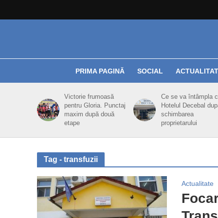
PRIMA PAGINĂ
SOCIAL
ACTUALITA
Victorie frumoasă
Ce se va întâmpla 
pentru Gloria. Punctaj
Hotelul Decebal dup
maxim după două
schimbarea
etape
proprietarului
Tag - transfuzii
Actualitate
Focar
Trans