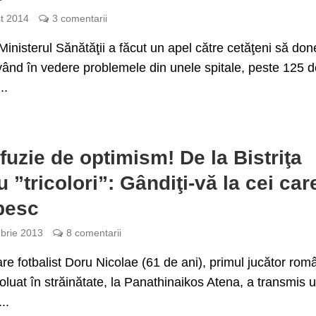
t 2014
3 comentarii
inisterul Sănătăţii a făcut un apel către cetăţeni să do
ând în vedere problemele din unele spitale, peste 125 d
..
fuzie de optimism! De la Bistriţa
u ”tricolori”: Gândiţi-vă la cei car
besc
brie 2013
8 comentarii
re fotbalist Doru Nicolae (61 de ani), primul jucător rom
oluat în străinătate, la Panathinaikos Atena, a transmis 
..