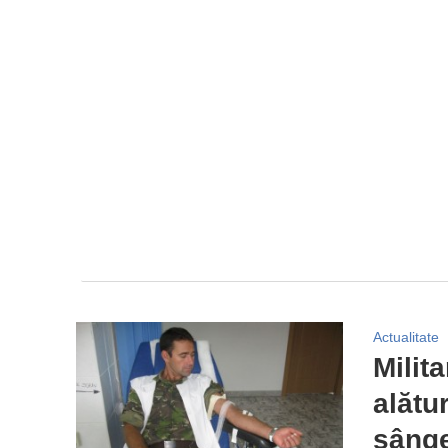
Actualitate
Milit
alătu
sâng