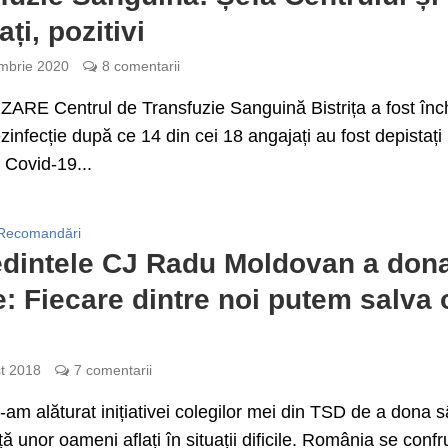
ți, pozitivi
mbrie 2020
8 comentarii
ARE Centrul de Transfuzie Sanguină Bistrița a fost înc
zinfecție după ce 14 din cei 18 angajați au fost depistați
u Covid-19...
Recomandări
dintele CJ Radu Moldovan a don
: Fiecare dintre noi putem salva 
t 2018
7 comentarii
-am alăturat inițiativei colegilor mei din TSD de a dona 
ță unor oameni aflați în situații dificile. România se confr