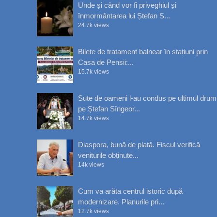
Unde și când vor fi priveghiul și
înmormântarea lui Ștefan S...
24.7k views
Bilete de tratament balnear în stațiuni prin
Casa de Pensii:...
15.7k views
Sute de oameni l-au condus pe ultimul drum
pe Ștefan Sîngeor...
14.7k views
Diaspora, bună de plată. Fiscul verifică
veniturile obținute...
14k views
Cum va arăta centrul istoric după
modernizare. Planurile pri...
12.7k views