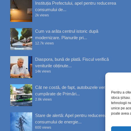
Instituția Prefectului, apel pentru reducerea
consumului de...
2k views
Cum va arăta centrul istoric după
modernizare. Planurile pri...
12.7k views
Diaspora, bună de plată. Fiscul verifică
veniturile obținute...
14k views
Cât ne costă, de fapt, autobuzele verzi
Pentru a ofe
cumpărate de Primări...
stoca și/sau
2.8k views
tehnologii n
unice pe ace
poate avea a
Stare de alertă: Apel pentru reducerea
consumului de energie...
600 views