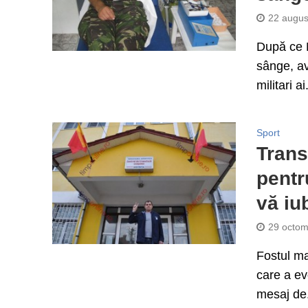
22 augus
După ce M
sânge, av
militari ai.
Sport
Trans
pentr
vă iu
29 octom
Fostul ma
care a ev
mesaj de.