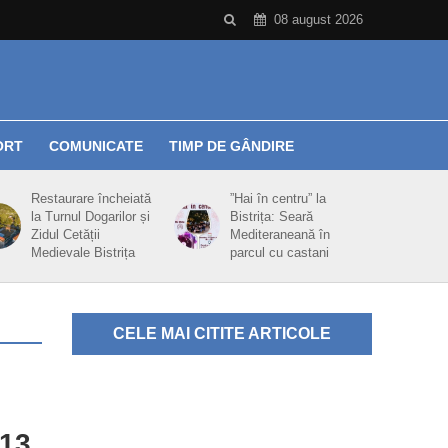
08 august 2026
ORT
COMUNICATE
TIMP DE GÂNDIRE
Restaurare încheiată
”Hai în centru” la
la Turnul Dogarilor și
Bistrița: Seară
Zidul Cetății
Mediteraneană în
Medievale Bistrița
parcul cu castani
CELE MAI CITITE ARTICOLE
 13