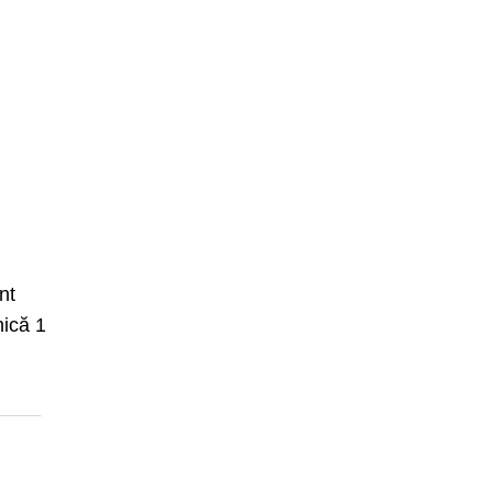
nt
nică 1