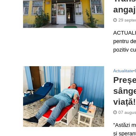
angaja
29 septe
ACTUALIZ
pentru de
pozitiv c
Actualitate
•
Preșe
sânge
viață!
07 augus
”Astăzi m
și speran