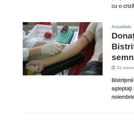
cu o criză
Actualitate
Donaţ
Bistr
semna
31 octom
Bistriţen
aşteptaţi
noiembrie