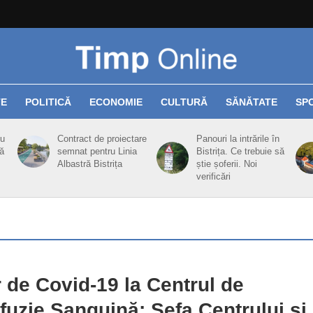
TE
POLITICĂ
ECONOMIE
CULTURĂ
SĂNĂTATE
SP
cu
Contract de proiectare
Panouri la intrările în
ă
semnat pentru Linia
Bistrița. Ce trebuie să
Albastră Bistrița
știe șoferii. Noi
verificări
 de Covid-19 la Centrul de
fuzie Sanguină: Șefa Centrului și