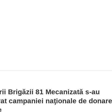
arii Brigăzii 81 Mecanizată s-au
rat campaniei naţionale de donar
e